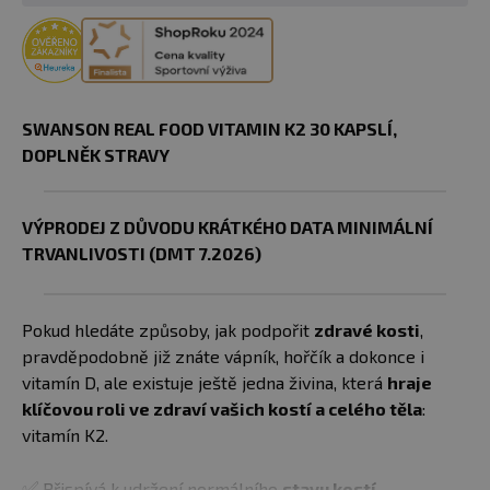
SWANSON REAL FOOD VITAMIN K2 30 KAPSLÍ,
DOPLNĚK STRAVY
VÝPRODEJ Z DŮVODU KRÁTKÉHO DATA MINIMÁLNÍ
TRVANLIVOSTI (DMT 7.2026)
Pokud hledáte způsoby, jak podpořit
zdravé kosti
,
pravděpodobně již znáte vápník, hořčík a dokonce i
vitamín D, ale existuje ještě jedna živina, která
hraje
klíčovou roli ve zdraví vašich kostí a celého těla
:
vitamín K2.
✅
Přispívá k udržení normálního
stavu kostí