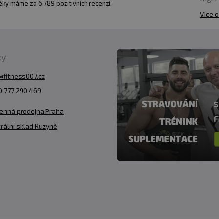
ky máme za 6 789 pozitivních recenzí.
Více o
ty
@fitness007.cz
 777 290 469
enná prodejna Praha
rálni sklad Ruzyně