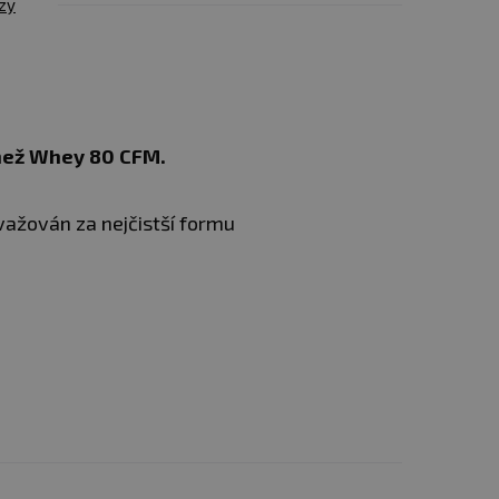
zy
í než Whey 80 CFM.
važován za nejčistší formu