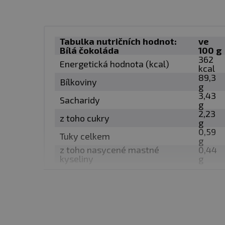
Dávkování:
J
edna dávka 
užívají 3 až 4 dávky. Neuž
Tabulka nutričních hodnot:
ve
Bílá čokoláda
100 g
Balení:
1000 g
362
Energetická hodnota (kcal)
kcal
89,3
Bílkoviny
Dávka:
30 g
g
3,43
Sacharidy
g
2,23
Počet dávek v balení:
33
z toho cukry
g
0,59
Tuky celkem
g
Minimální trvanlivost:
Vi
z toho nasycené mastné
0,44
kyseliny
g
Vláknina celkem
0 g
Upozornění:
Potravina 
Sůl
0,1 g
Skladujte v suchu a při 
Vitamíny a minerály
Výrobce neručí za vady v