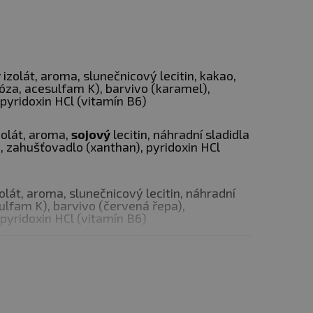
vody nebo mléka. Denně se
ý
izolát, aroma, slunečnicový lecitin, kakao,
lóza, acesulfam K), barvivo (karamel),
pyridoxin HCl (vitamín B6)
zolát, aroma,
sojový
lecitin, náhradní sladidla
, zahušťovadlo (xanthan), pyridoxin HCl
zolát, aroma, slunečnicový lecitin, náhradní
ulfam K), barvivo (červená řepa),
pyridoxin HCl (vitamín B6)
, těhotné a kojící ženy.
kový
izolát, aroma, slunečnicový lecitin,
lóza, acesulfam K), zahušťovadlo (xanthan),
ení. Chraňte před mrazem.
6)