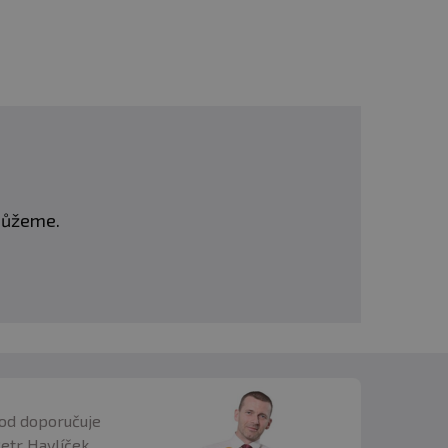
omůžeme.
od doporučuje
Petr Havlíček