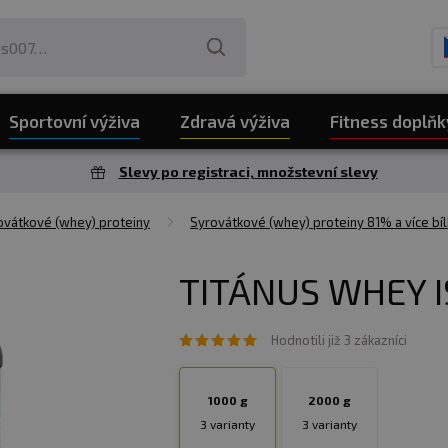
Sportovní výživa
Zdravá výživa
Fitness doplňk
Slevy po registraci, množstevní slevy
vátkové (whey) proteiny
Syrovátkové (whey) proteiny 81% a více bíl
TITÁNUS WHEY I
Hodnotili již 3 zákazníci
1000 g
2000 g
3 varianty
3 varianty