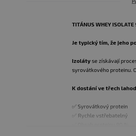
P
TITÁNUS WHEY ISOLATE 
Je typický tím, že jeho 
Izoláty
se získávají proc
syrovátkového proteinu. O
K dostání ve třech lahod
✅ Syrovátkový protein
✅ Rychle vstřebatelný
✅ Obsah proteinu 90 %