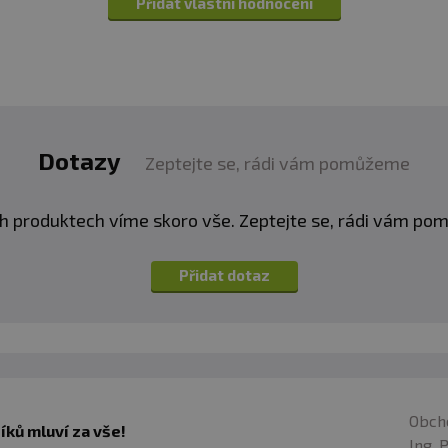
Přidat vlastní hodnocení
108,7 kcal
26,82 g
1,03 g
0,67 g
0,18 g
Dotazy
Zeptejte se, rádi vám pomůžeme
0,13 g
h produktech víme skoro vše. Zeptejte se, rádi vám p
0 g
0,03 g
Přidat dotaz
30,0 %
0,42 mg
DDD
5,9 %
116,52 mg
DDD
4,0 %
14,56 mg
DDD
Obch
11,0 %
ků mluví za vše!
131,11 mg
Ing. 
DDD