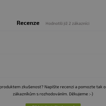
Recenze
Hodnotili již 2 zákazníci
produktem zkušenost? Napište recenzi a pomozte tak 
zákazníkům s rozhodováním. Děkujeme :-)
v porci
% DDD
30 g
v porci