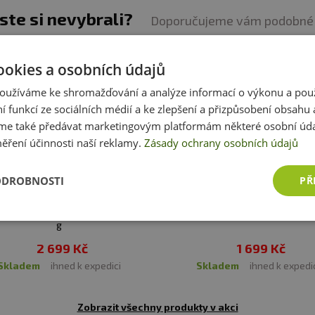
0,42 mg
DDD
jste si nevybrali?
:
Alergeny ve složení produktu
tučně
zvýrazněny.
116,52
5,9 %
Doporučujeme vám podobné 
mg
DDD
14,56
4,0 %
mg
DDD
ookies a osobních údajů
131,11
11,0 %
mg
DDD
oužíváme ke shromažďování a analýze informací o výkonu a pou
ní funkcí ze sociálních médií a ke zlepšení a přizpůsobení obsahu 
e také předávat marketingovým platformám některé osobní úda
ěření účinnosti naší reklamy.
Zásady ochrany osobních údajů
ODROBNOSTI
PŘ
Doprava zdarma
Doprava zdarma
otein Impact Whey Isolate 2500
Extrifit Hydro Isolate 90 100
g
2 699 Kč
1 699 Kč
skladem
ihned k expedici
skladem
ihned k expedi
Zobrazit všechny produkty v akci