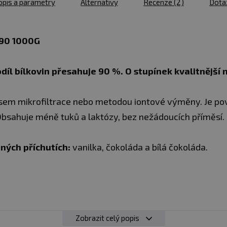
opis a parametry
Alternativy
Recenze
(2)
Dota
90 1000G
podíl bílkovin přesahuje 90 %. O stupínek kvalitnějš
esem mikrofiltrace nebo metodou iontové výměny. Je po
bsahuje méně tuků a laktózy, bez nežádoucích příměsí.
ných příchutích:
vanilka, čokoláda a bílá čokoláda.
Zobrazit celý popis