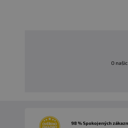
362
Energetická hodnota (kcal)
kcal
Bílkoviny
89,3 g
Sacharidy
3,43 g
z toho cukry
2,23 g
Tuky celkem
0,59 g
z toho nasycené mastné
0,44 g
kyseliny
O našic
Vláknina celkem
0 g
Sůl
0,1 g
Vitamíny a minerály
Vitamín B6 (Pyrodixin)
1,4 g
Draslík
388 g
Hořčík
48,5 g
436,6
98 % Spokojených zákazní
Vápník
g