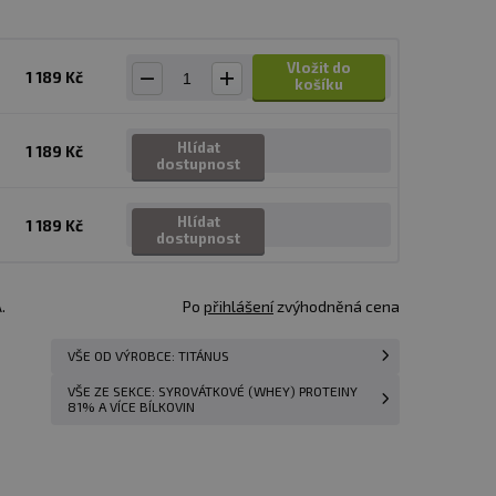
Vložit do
1 189 Kč
košíku
Hlídat
1 189 Kč
dostupnost
Hlídat
1 189 Kč
dostupnost
.
Po
přihlášení
zvýhodněná cena
VŠE OD VÝROBCE: TITÁNUS
VŠE ZE SEKCE: SYROVÁTKOVÉ (WHEY) PROTEINY
81% A VÍCE BÍLKOVIN