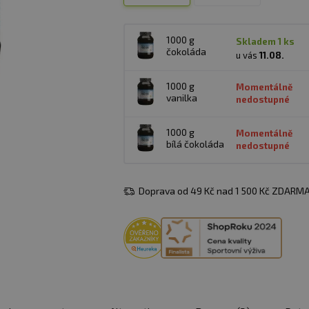
1000 g
skladem 1 ks
čokoláda
u vás
11.08.
1000 g
Momentálně
vanilka
nedostupné
1000 g
Momentálně
bílá čokoláda
nedostupné
Doprava od 49 Kč nad 1 500 Kč ZDARMA