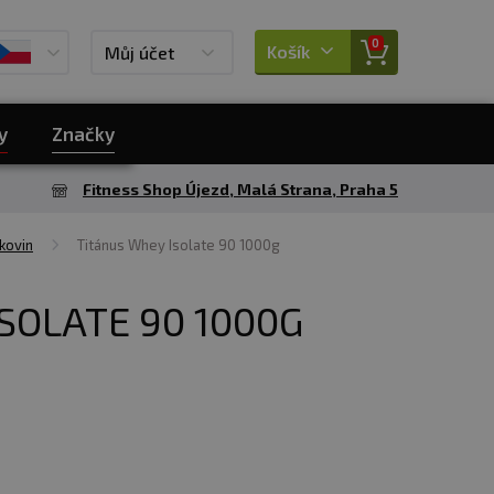
0
Košík
Můj účet
y
Značky
Fitness Shop Újezd, Malá Strana, Praha 5
kovin
Titánus Whey Isolate 90 1000g
SOLATE 90 1000G