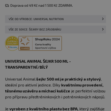
Doprava od 49 Kč nad 1 500 Kč ZDARMA.
VŠE OD VÝROBCE: UNIVERSAL NUTRITION
VŠE ZE SEKCE: ŠEJKRY BEZ ZÁSOBNÍKU
UNIVERSAL ANIMAL ŠEJKR 500 ML -
TRANSPARENTNÍ/BÍLÝ
Universal Animal
šejkr 500 ml je praktický a stylový
,
ideální pro aktivní jedince. Díky
kvalitnímu provedení,
těsnému uzávěru a míchací kuličce
je perfektní volbou
pro přípravu předtréninkových i potréninkových nápojů.
Je
vyroben z kvalitního plastu bez BPA
, který zajišťuje