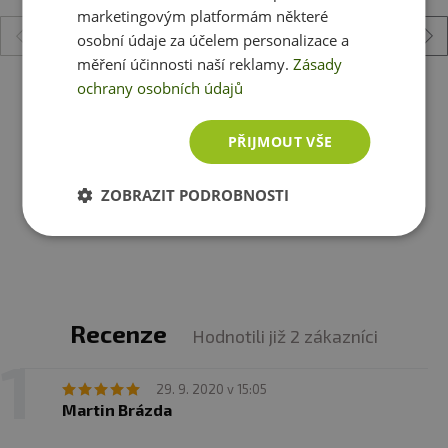
marketingovým platformám některé
Upozornění:
Materiál plast (BPA free), není vhodné pro
osobní údaje za účelem personalizace a
teplé nápoje a mytí v myčce nádobí.
měření účinnosti naší reklamy.
Zásady
ochrany osobních údajů
BioTechUSA šejkr Wave 600 ml
PŘIJMOUT VŠE
89 Kč
skladem
ihned k expedici
ZOBRAZIT PODROBNOSTI
Zobrazit všechny produkty v akci
Recenze
Hodnotili již 2 zákazníci
29. 9. 2020 v 15:05
Martin Brázda