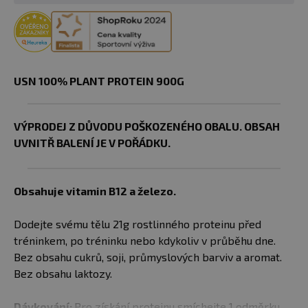
USN 100% PLANT PROTEIN 900G
VÝPRODEJ Z DŮVODU POŠKOZENÉHO OBALU. OBSAH
UVNITŘ BALENÍ JE V POŘÁDKU.
Obsahuje vitamin B12 a železo.
Dodejte svému tělu 21g rostlinného proteinu před
tréninkem, po tréninku nebo kdykoliv v průběhu dne.
Bez obsahu cukrů, soji, průmyslových barviv a aromat.
Bez obsahu laktozy.
Dávkování:
Pro získání proteinu smíchejte 1 odměrku