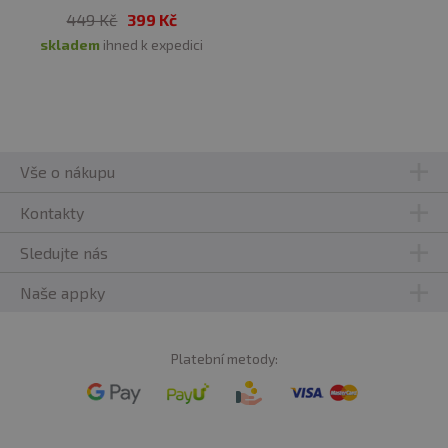
449 Kč
399 Kč
Isoleucin
1,11 g
skladem
ihned k expedici
Leucin
1,93 g
Lysin
1,72 g
Methionin
0,25 g
Vše o nákupu
Fenylalanin
1,32 g
Kontakty
Prolin
1,0 g
Sledujte nás
Serin
1,23 g
Naše appky
Threonin
0,89 g
Platební metody:
Tryptofan
0,20 g
Tyrosin
0,93 g
Valin
1,21 g