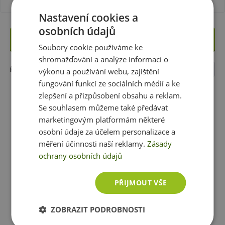
k tradičním cereáliím
, které často obsahují spoustu
Nastavení cookies a
cukru. Kromě klasických ovesných vloček
máte
zobrazit další produkty
osobních údajů
možnost vybírat z rýžových, pohankových, žitných,
Upřesnit filtry
špaldových, jáhlových vloček, ale i různých mixů.
Soubory cookie používáme ke
Vločky považovány za vynikající zdroj komplexních
shromažďování a analýze informací o
sacharidů, vlákniny a obsahují bohatou škálu vitaminů a
Nejprodávanější
ŘADIT DLE:
výkonu a používání webu, zajištění
minerálních látek.
fungování funkcí ze sociálních médií a ke
zlepšení a přizpůsobení obsahu a reklam.
Se souhlasem můžeme také předávat
Vločky se dají skvěle zakomponovat do jídla? Získejte
✏️ 
marketingovým platformám některé
nové nápady na každodenní stravování a pusťte se do
osobní údaje za účelem personalizace a
cesty ke zdravějšímu životnímu stylu s našimi fitness
měření účinnosti naší reklamy.
Zásady
recepty. Podívejte se na náš blog do oddělení
FITNESS
ochrany osobních údajů
RECEPTY
.
PŘIJMOUT VŠE
✅
MÜSLI
ZOBRAZIT PODROBNOSTI
GreenFood Proteinová
GreenFood Vegan
Müsli je směs vloček, semínek,ořechů, sušeného
ovesná kaše bezlepková 500
Proteinová Kaše Ovesná 500
ovoce ale i kousků čokolády.
Směs skvělým zdrojem