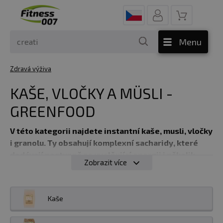
Menu
Zdravá výživa
KAŠE, VLOČKY A MÜSLI -
GREENFOOD
V této kategorii najdete instantní kaše, musli, vločky
i granolu. Ty obsahují komplexní sacharidy, které
dodávají postupně se uvolňující energii i několik
Zobrazit více
hodin.
Tyto potraviny kdykoliv pomohou zahnat hlad. K
tomu přispívá i vláknina, která je důležitá i pro zdravé
zažívání. Široký výběr kvalitních produktů, které jsou
Kaše
skvělým doplňkem pro vyváženou stravu.