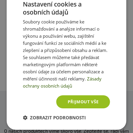
Nastavení cookies a
Recenze
Produkt zatím nikdo nehodnotil
osobních údajů
Složení
: Semena čočky jedlé (Lens esculenta) z
ekologického zemědělství.
Soubory cookie používáme ke
shromažďování a analýze informací o
Máte s produktem zkušenost? Napište recenzi a
výkonu a používání webu, zajištění
pomozte tak ostatním zákazníkům s rozhodováním.
fungování funkcí ze sociálních médií a ke
Děkujeme :-)
zlepšení a přizpůsobení obsahu a reklam.
Se souhlasem můžeme také předávat
Přidat vlastní hodnocení
marketingovým platformám některé
osobní údaje za účelem personalizace a
měření účinnosti naší reklamy.
Zásady
ochrany osobních údajů
PŘIJMOUT VŠE
Dotazy
Zeptejte se, rádi vám pomůžeme
ZOBRAZIT PODROBNOSTI
O našich produktech víme skoro vše. Zeptejte se, rádi vám