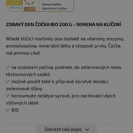
ZDRAVÝ DEN ČOČKA BIO 200 G - SEMENA NA KLÍČENÍ
Mladé klíčící rostlinky jsou bohaté na vitamíny, enzymy,
aminokyselina, minerální látky a stopové prvky. Čočka
má jemnou chuť.
✅ na ozdobení pečiva, polévek, do zeleninových nebo
těstovinových salátů
✅ možné použít také k přípravě čerstvé domácí
zeleninové šťávy
✅ konzumujte nejlépe syrové, pro zachování všech
výživných látek
✅ BIO
Upozornění:
Před konzumací propláchnete vodou.
Zobrazit celý popis
Klíčky je možné uchovat 1 – 2 týdny v chladničce.