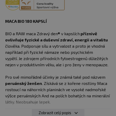
MACA BIO 180 KAPSLÍ
BIO a RAW maca Zdravý den® v kapslích
příznivě
ovlivňuje fyzické a duševní zdraví, energii a vitalitu
člověka. Podporuje sílu a vytrvalost a proto je vhodná
například při fyzické námaze nebo psychickém
vypětí. Je zdrojem přírodních fytoestrogenů důležitých
nejen v produktivním věku, ale i pro ženy v menopauze.
Pro své mimořádné účinky je známá také pod názvem
peruánský ženšen
. Získává se z kořene rostliny Maca
rostoucí na náhorních planinách ve vysoké nadmořské
výšce peruánských And na polích bohatých na minerální
látky. Neobsahuje lepek.
Zobrazit celý popis
Doporučené dávkování
: 3-6 kapslí 3x denně. Zapít