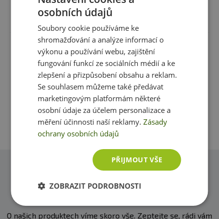
osobních údajů
Recenze
Produkt zatím nikdo nehodnotil
bílkoviny
14 g
Soubory cookie používáme ke
shromažďování a analýze informací o
sůl
0,04 g
Máte s produktem zkušenost? Napište recenzi a
výkonu a používání webu, zajištění
pomozte tak ostatním zákazníkům s rozhodováním.
fungování funkcí ze sociálních médií a ke
Děkujeme :-)
zlepšení a přizpůsobení obsahu a reklam.
Se souhlasem můžeme také předávat
marketingovým platformám některé
Přidat vlastní hodnocení
Účinná látka
v 1 kapsli
na denní dávku
osobní údaje za účelem personalizace a
měření účinnosti naší reklamy.
Zásady
ochrany osobních údajů
maca
333 mg
3-6 g
PŘIJMOUT VŠE
Dotazy
Složení
: 100% prášek z kořene maca (Lepidium
ZOBRAZIT PODROBNOSTI
Zeptejte se, rádi vám pomůžeme
meyenii) z ekologického zemědělství. Kapsle: 100%
celulóza. Vhodné pro vegetariány i vegany.
O našich produktech víme skoro vše. Zeptejte se, rádi vám