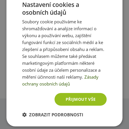
Nastavení cookies a
Sůl
1,3 g
osobních údajů
Recenze
Produkt zatím nikdo nehodnotil
Soubory cookie používáme ke
Složení:
shromažďování a analýze informací o
výkonu a používání webu, zajištění
Bílá čokoláda se smetanou 73 % (cukr, kakaové máslo,
Máte s produktem zkušenost? Napište recenzi a
fungování funkcí ze sociálních médií a ke
sušené
mléko
plnotučné, kakaová hmota, sušená
pomozte tak ostatním zákazníkům s rozhodováním.
zlepšení a přizpůsobení obsahu a reklam.
smetana
7,5 %, emulgátor:
sojový
lecitin, přírodní
Děkujeme :-)
vanilkový extrakt), solené mini preclíky 27 % (
pšeničná
Se souhlasem můžeme také předávat
mouka, jedlá sůl 4,5 %, řepkový olej,
pšeničný
slad,
marketingovým platformám některé
pekařské droždí, kypřicí látka: uhličitany sodné,
Přidat vlastní hodnocení
osobní údaje za účelem personalizace a
regulátor kyselosti: hydroxid sodný).
Může obsahovat
stopy skořápkových plodů.
měření účinnosti naší reklamy.
Zásady
ochrany osobních údajů
PŘIJMOUT VŠE
Dotazy
ZOBRAZIT PODROBNOSTI
Zeptejte se, rádi vám pomůžeme