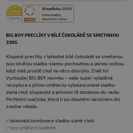
BIG BOY PRECLÍKY V BÍLÉ ČOKOLÁDĚ SE SMETANOU
330G
Křupavé preclíky v lahodné bílé čokoládě se smetanou
jsou skvělou sladko-slanou pochoutkou a jasnou volbou,
když máš prostě chuť na něco dobrýho. Znáš to!
Vyzkoušej BIG BOY novinku – naše super vyladěná
receptura a přímo umělecky vybalancovaná sladko-
slaná chuť, křupavost a jemnost tě dostanou do rauše.
Perfektní svačinka, která ti po dlouhém náročném dni
zvedne náladu.
✅dokonalá kombinace sladko-slané chuti
✅bez umělých sladidel