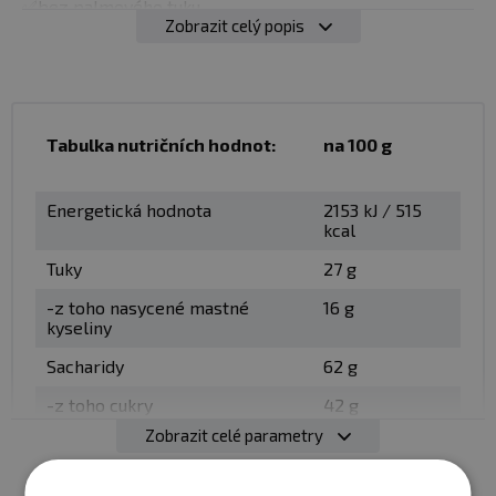
✅bez palmového tuku
Zobrazit celý popis
Balení:
330 g
Použití:
Určeno k přímé konzumaci
Tabulka nutričních hodnot:
na 100 g
Minimální trvanlivost:
Viz obal
Energetická hodnota
2153 kJ / 515
Upozornění:
Skladujte v suchu a při teplotě do 25 °C.
kcal
Nevystavujte přímému slunečnímu záření. Chraňte před
Tuky
27 g
mrazem. Výrobce neručí za vady vzniklé nevhodným
skladováním a použitím.
-z toho nasycené mastné
16 g
kyseliny
Upozornění pro alergiky:
Alergeny ve složení
Sacharidy
62 g
produktu
tučně
zvýrazněny.
-z toho cukry
42 g
Zobrazit celé parametry
Vláknina
1,2 g
Bílkoviny
6,2 g