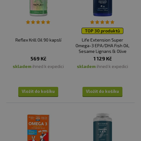
TOP 30 produktů
Reflex Krill Oil 90 kapslí
Life Extension Super
Omega-3 EPA/DHA Fish Oil,
Sesame Lignans & Olive
Extract 240 kapslí
569 Kč
1 129 Kč
skladem
ihned k expedici
skladem
ihned k expedici
Vložit do košíku
Vložit do košíku