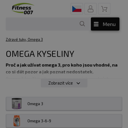
Menu
Zdravé tuky, Omega 3
OMEGA KYSELINY
Proč a jak užívat omega 3, pro koho jsou vhodné, na
co si dát pozor a jak poznat nedostatek.
Omega 3 (ω-3) je skupina nenasycených mastných
Zobrazit více
kyselin, která se v organizmu podílí na mnoha
biologických procesech. Nejznámějšími zástupci jsou
DHA (kyselina dokosahexaenová), EPA (kyselina
Omega 3
eikosapentaenová) a ALA (kyselina alfalinolenová), u
nichž byl prokázán pozitivní vliv na zdraví. Omega 3
mastné kyseliny mají mimo jiné
příznivý vliv na
Omega 3-6-9
srdečně-cévní systém i svalový a pohybový aparát.