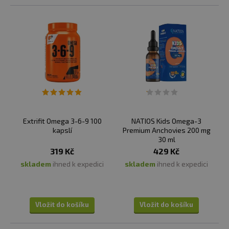
rychlé a šetrné zpracování velmi zásadní a to zejména
vzhledem k nejvyšší kvalitě a čistotě, ale také vzhledem
k neuvěřitelně čerstvé a neutrální chuti. Zatímco u
standardních průmyslově zpracovaných rybích olejů
pochází ryby často z Jižní Ameriky (Peru nebo Chile) a
stráví někdy i měsíce na cestě, olej Nordbo je vyráběn
na udržitelné rybí farmě s certifikací ASC, která je
maximálně 50km od místa zpracování. Vzniká tak
minimální stopa CO2 a olej si zároveň zachovává
čerstvost a velmi vysoký přirozený obsah mastných
Extrifit Omega 3-6-9 100
NATIOS Kids Omega-3
kapslí
Premium Anchovies 200 mg
kyselin.
30 ml
319 Kč
429 Kč
Při získávání rybího oleje, který je přirozeným zdrojem
skladem
ihned k expedici
skladem
ihned k expedici
omega 3 nenasycených mastných kyselin, je u doplňků
stravy důležitý
způsob purifikace, tedy
čištění,
respektive odstranění veškerých nežádoucích
Vložit do košíku
Vložit do košíku
kontaminujících látek. Olej v doplňku stravy
Prom-in
Native Omega 3
není získáván za pomocí hydrolýzy,