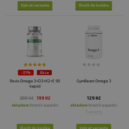
Obecně by se ale měl pohybovat od 500 do 1 000 mg
Vybrat variantu
Vložit do košíku
denně. Vždy se doplňků stravy se řiďte pokyny výrobce.
Na co si dát pozor – omega 3 vs. omega 6
Omega 3 jsou jen jednou ze skupin omega mastných
kyselin. Zapomínat nesmíme ani na omega 6. I když jsou
omega 6 pro naše zdraví nezbytné, mají jedno velké
ALE. Mimo jiné i proto, že zatímco omega 3 jsou známé
pro své protizánětkové účinky, omega 6 mají naopak
prozánětlivý vliv. Ten je sice důležitý například v případě
-
31%
Akce
hojení ran, na druhou stranu ale může podporovat
Revix Omega 3+D3+K2+E 90
GymBeam Omega 3
chronický zánět.
V jídelníčku je velmi důležitý
kapslí
vyrovnaný poměr 2:1 až 3:1 ve prospěch omega 6
mastných kyselin. Bohužel v současné době není
289 Kč
199 Kč
129 Kč
výjimkou, že omega 6 převládají, a to i v poměru 16:1.
skladem
ihned k expedici
skladem
ihned k expedici
Nepoměr může mít přitom za následek zhoršení
2 varianty
glukózové tolerance, inzulínovou rezistenci a
zvýšení glykémie.
Ty jsou přitom rizikovým faktorem
Vložit do košíku
Vybrat variantu