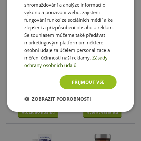
shromažďování a analýze informací o
výkonu a používání webu, zajištění
fungování funkcí ze sociálních médií a ke
zlepšení a přizpůsobení obsahu a reklam.
Se souhlasem můžeme také předávat
marketingovým platformám některé
osobní údaje za účelem personalizace a
měření účinnosti naší reklamy.
Zásady
Czech Virus Omega 3 MAX
BioTechUSA Mega Omega 3
ochrany osobních údajů
90 kapslí
199 Kč
299 Kč
PŘIJMOUT VŠE
skladem
ihned k expedici
skladem
ihned k expedici
2 varianty
ZOBRAZIT PODROBNOSTI
Vložit do košíku
Vybrat variantu