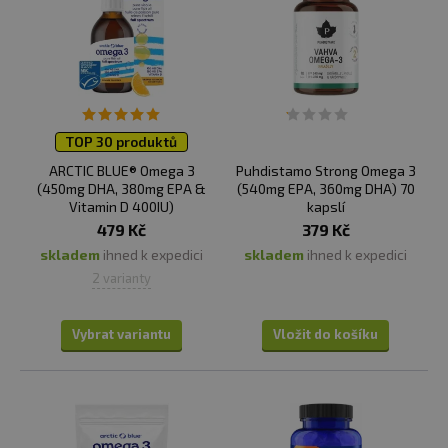
TOP 30 produktů
ARCTIC BLUE® Omega 3
Puhdistamo Strong Omega 3
(450mg DHA, 380mg EPA &
(540mg EPA, 360mg DHA) 70
Vitamin D 400IU)
kapslí
479 Kč
379 Kč
skladem
ihned k expedici
skladem
ihned k expedici
2 varianty
Vybrat variantu
Vložit do košíku