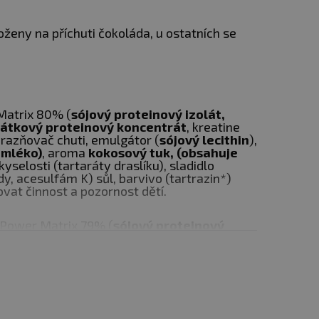
 vody. V tréninkový den
oženy na příchuti čokoláda, u ostatních se
netréninkové dny užívejte
Matrix 80% (
sójový proteinový izolát,
vátkový proteinový koncentrát
, kreatine
razňovač chuti, emulgátor (
sójový lecithin
),
 mléko)
, aroma
kokosový tuk, (obsahuje
 kyselosti (tartaráty draslíku), sladidlo
y, acesulfám K) sůl, barvivo (tartrazin*)
vat činnost a pozornost dětí.
 Power Matrix 79% (
sójový proteinový
ý, syrovátkový proteinový koncentrát
azuje pestrou stravu.
onohydrate) glycin zvýrazňovač chuti,
 suchu při teplotě do 25 °C
hin
),
palmový tuk (obsahuje mléko)
, aroma
je mého)
, potravinářská kyselina (kyselina
případné škody vzniklé
losti (tartaraty draslíku), sůl, sladidla
sidy), zahušťovadlo (sodná sůl
barvivo (košenilová červeň A azorubin*) *