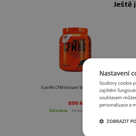
Ještě 
Upozornění pro alergiky
Nastavení c
Soubory cookie p
Extrifit CFM Instant Whey 80 1000 g
PESc
zajištění fungová
souhlasem můžem
899 Kč
personalizace a m
skladem
ihned k expedici
ZOBRAZIT P