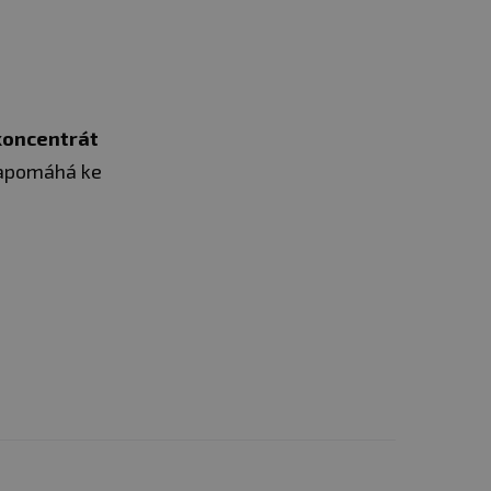
 koncentrát
napomáhá ke