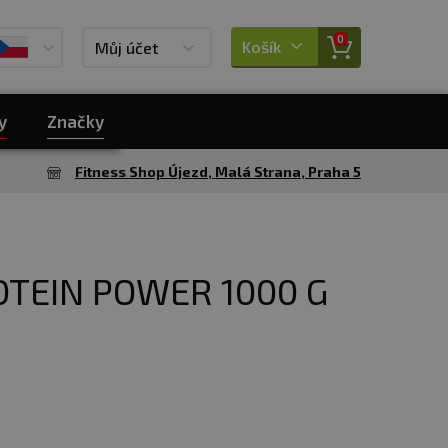
0
Košík
Můj účet
y
Značky
Fitness Shop Újezd, Malá Strana, Praha 5
OTEIN POWER 1000 G