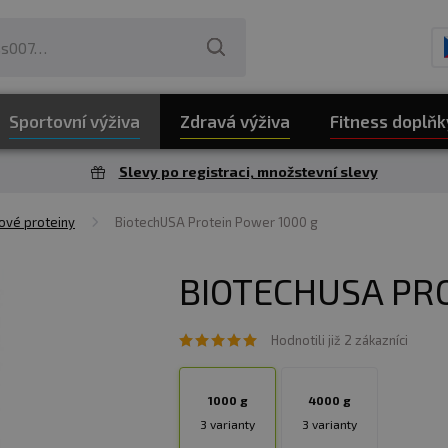
Sportovní výživa
Zdravá výživa
Fitness doplňk
Slevy po registraci, množstevní slevy
ové proteiny
BiotechUSA Protein Power 1000 g
BIOTECHUSA PR
Hodnotili již 2 zákazníci
1000 g
4000 g
3 varianty
3 varianty