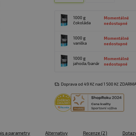
1000 g
Momentálně
čokoláda
nedostupné
1000 g
Momentálně
vanilka
nedostupné
1000 g
Momentálně
jahoda/banán
nedostupné
Doprava od 49 Kč nad 1 500 Kč ZDARMA
is a parametry
Alternativy
Recenze
(2)
Dotaz