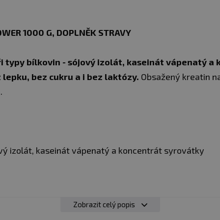
OWER 1000 G, DOPLNĚK STRAVY
i typy bílkovin - sójový izolát, kaseinát vápenatý a
 lepku, bez cukru a i bez laktózy.
Obsažený kreatin 
u.
ový izolát, kaseinát vápenatý a koncentrát syrovátky
Zobrazit celý popis