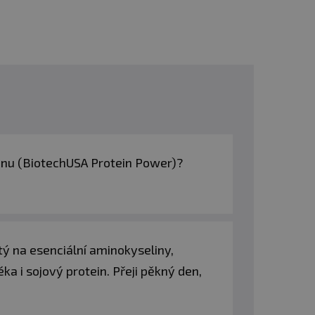
einu (BiotechUSA Protein Power)?
tý na esenciální aminokyseliny,
a i sojový protein. Přeji pěkný den,