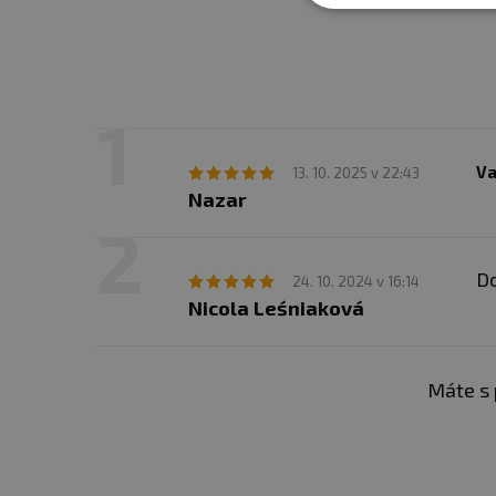
Va
13. 10. 2025 v 22:43
Nazar
Do
24. 10. 2024 v 16:14
Nicola Leśniaková
Máte s 