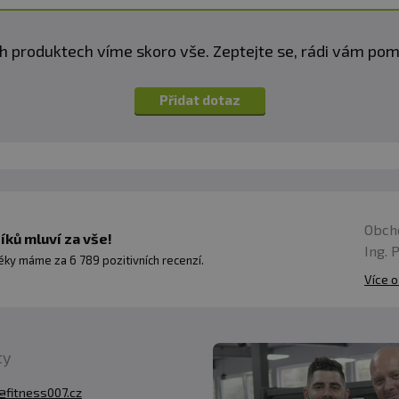
h produktech víme skoro vše. Zeptejte se, rádi vám p
Přidat dotaz
Obch
ků mluví za vše!
Ing. 
ky máme za 6 789 pozitivních recenzí.
Více o
ty
@fitness007.cz