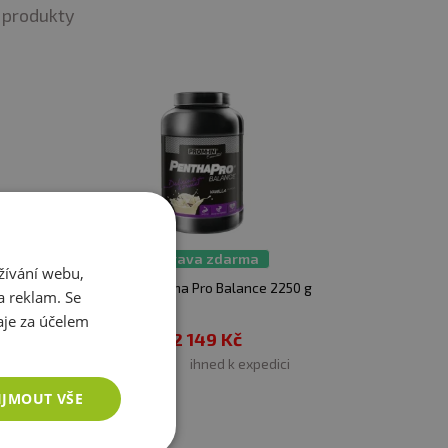
at pozornost a činnost dětí.
produkty
r Matrix 69% (
sójový proteinový izolát,
vátkový proteinový koncentrát
onohydrate), kakaový prášek, glycin
gátor (
sójový lecithin
),
palmový tuk
ma
kokosový tuk, (obsahuje mého)
,aromata,
 acesulfám K, steviol glykosidy), zahušťovadlo
celuozy), vanillin, regulátor kyselosti
Doprava zdarma
žívání webu,
000g
Prom-in Pentha Pro Balance 2250 g
a reklam. Se
je za účelem
2 149 Kč
ci
skladem
ihned k expedici
IJMOUT VŠE