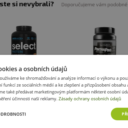
jste si nevybrali?
může nepříznivě ovlivňov
Doporučujeme vám podobné 
:
Alergeny ve složení produktu
tučně
zvýrazněny.
Čokoláda:
Protein Powe
kasein vápenatý, syro
hydrolyzát
, kreatine m
zvýrazňovač chuti, emul
(obsahuje mléko)
, aro
sůl, sladidla (sukraloza,
(sodná sůl karboxymethyl
(tartaráty draselné)
ookies a osobních údajů
-
13%
Akce
oužíváme ke shromažďování a analýze informací o výkonu a pou
TOP 30 produktů
ience Select Protein 1710-1820
Prom-in Pentha Pro Balance 1
ní funkcí ze sociálních médií a ke zlepšení a přizpůsobení obsahu 
g
e také předávat marketingovým platformám některé osobní úda
1 149 Kč
999 Kč
1 099 Kč
ěření účinnosti naší reklamy.
Zásady ochrany osobních údajů
skladem
ihned k expedici
skladem
ihned k expedi
ODROBNOSTI
PŘ
Zobrazit všechny produkty v akci