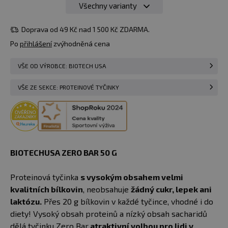
Všechny varianty
45 Kč
39 Kč
50 g
čokoláda
Do košíku
skladem > 50
Doprava od 49 Kč nad 1 500 Kč ZDARMA.
chip cookies
ks
Po
přihlášení
zvýhodněná cena
u vás
11.08.
45 Kč
VŠE OD VÝROBCE: BIOTECH USA
50 g
skladem > 50
Do košíku
čokoláda/oříšek
ks
VŠE ZE SEKCE: PROTEINOVÉ TYČINKY
u vás
11.08.
45 Kč
50 g
skladem > 50
Do košíku
čokoláda/karamel
ks
u vás
11.08.
BIOTECHUSA ZERO BAR 50 G
45 Kč
50 g
skladem > 50
Do košíku
​​Proteinová tyčinka
s vysokým obsahem velmi
čokoláda/kokos
ks
u vás
11.08.
kvalitních bílkovin
, neobsahuje
žádný cukr, lepek ani
laktózu.
Přes 20 g bílkovin v každé tyčince, vhodné i do
45 Kč
diety! Vysoký obsah proteinů a nízký obsah sacharidů
50 g
skladem > 50
Do košíku
čokoláda/banán
dělá tyčinku Zero Bar
atraktivní volbou pro lidi v
ks