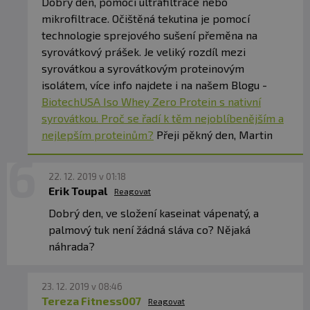
Dobrý den, pomocí ultrafiltrace nebo
mikrofiltrace. Očištěná tekutina je pomocí
technologie sprejového sušení přeměna na
syrovátkový prášek. Je veliký rozdíl mezi
syrovátkou a syrovátkovým proteinovým
isolátem, více info najdete i na našem Blogu -
BiotechUSA Iso Whey Zero Protein s nativní
syrovátkou. Proč se řadí k těm nejoblíbenějším a
nejlepším proteinům?
Přeji pěkný den, Martin
22. 12. 2019 v 01:18
Erik Toupal
Reagovat
Dobrý den, ve složení kaseinat vápenatý, a
palmový tuk není žádná sláva co? Nějaká
náhrada?
23. 12. 2019 v 08:46
Tereza Fitness007
Reagovat