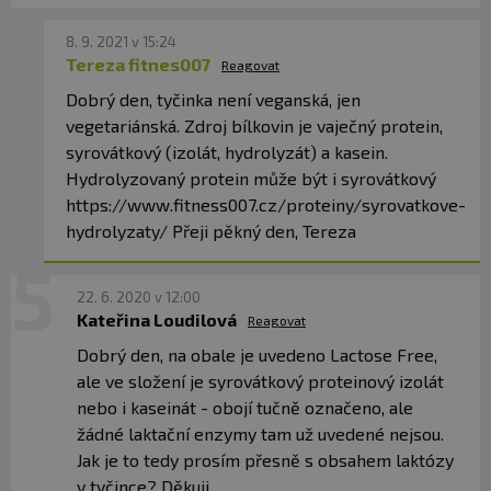
8. 9. 2021 v 15:24
Tereza fitnes007
Reagovat
Dobrý den, tyčinka není veganská, jen
vegetariánská. Zdroj bílkovin je vaječný protein,
syrovátkový (izolát, hydrolyzát) a kasein.
Hydrolyzovaný protein může být i syrovátkový
https://www.fitness007.cz/proteiny/syrovatkove-
hydrolyzaty/ Přeji pěkný den, Tereza
22. 6. 2020 v 12:00
Kateřina Loudilová
Reagovat
Dobrý den, na obale je uvedeno Lactose Free,
ale ve složení je syrovátkový proteinový izolát
nebo i kaseinát - obojí tučně označeno, ale
žádné laktační enzymy tam už uvedené nejsou.
Jak je to tedy prosím přesně s obsahem laktózy
v tyčince? Děkuji