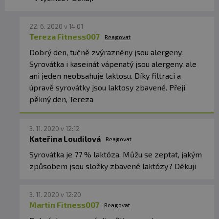
22. 6. 2020 v 14:01
Tereza Fitness007
Reagovat
Dobrý den, tučně zvýrazněny jsou alergeny.
Syrovátka i kaseinát vápenatý jsou alergeny, ale
ani jeden neobsahuje laktosu. Díky filtraci a
úpravě syrovátky jsou laktosy zbavené. Přeji
pěkný den, Tereza
3. 11. 2020 v 12:12
Kateřina Loudilová
Reagovat
Syrovátka je 77 % laktóza. Můžu se zeptat, jakým
způsobem jsou složky zbavené laktózy? Děkuji
3. 11. 2020 v 12:20
Martin Fitness007
Reagovat