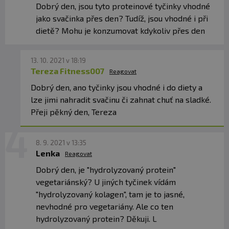
pozornost dětí.
Dobrý den, jsou tyto proteinové tyčinky vhodné
jako svačinka přes den? Tudíž, jsou vhodné i při
Vyrobeno v závodě, který vyrábí mléko, vejce, sóju,
dietě? Mohu je konzumovat kdykoliv přes den
korýše, oxid siřičitý a potraviny obsahující ořechy.
13. 10. 2021 v 18:19
Tereza Fitness007
Reagovat
Dobrý den, ano tyčinky jsou vhodné i do diety a
lze jimi nahradit svačinu či zahnat chuť na sladké.
Přeji pěkný den, Tereza
8. 9. 2021 v 13:35
Lenka
Reagovat
Dobrý den, je "hydrolyzovaný protein"
vegetariánský? U jiných tyčinek vídám
"hydrolyzovaný kolagen", tam je to jasné,
nevhodné pro vegetariány. Ale co ten
hydrolyzovaný protein? Děkuji. L