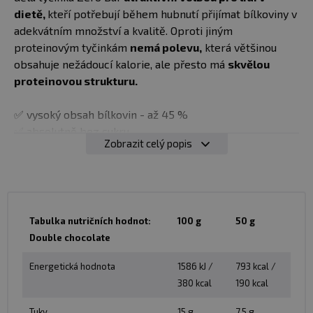
u vás
11.08.
dietě,
kteří potřebují během hubnutí přijímat bílkoviny v
adekvátním množství a kvalitě. Oproti jiným
45 Kč
50 g
proteinovým tyčinkám
nemá polevu,
která většinou
skladem > 50
dvojitá
Do košíku
ks
obsahuje nežádoucí kalorie, ale přesto má
skvělou
čokoláda
u vás
11.08.
proteinovou strukturu.
✅ vysoký obsah bílkovin - až 45 %
✅ absolutně bez cukru
Zobrazit celý popis
✅ vhodný i do diety
✅ obohacen o vitamin E - přispívá k ochraně buněk před
oxidačním stresem
✅ bez laktózy
✅ bez lepku
Tabulka nutričních hodnot:
100 g
50 g
✅ vynikající příchutě
Double chocolate
Doporučené dávkování:
Kdykoliv během dne.
Energetická hodnota
1586 kJ /
793 kcal /
380 kcal
190 kcal
Balení:
50 g
Tuky
15 g
7,5 g