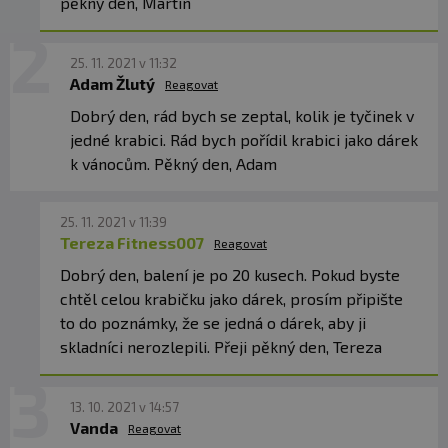
pěkný den, Martin
fruktooligosacharidy, kakaový prášek se sníženým
obsahem tuku, extrudovaný
sója
, kousky čokolády
[sladidlo (maltitols), kakaová hmota, emulgátor: lecitiny
25. 11. 2021 v 11:32
(
sója
), kakaový prášek se sníženým obsahem tuku,
Adam Žlutý
Reagovat
přírodní aroma], voda, emulgátor: lecitiny (
sója
),
aromata, želírující látky (karagenan, chlorid draselný),
Dobrý den, rád bych se zeptal, kolik je tyčinek v
konzervant (sorban draselný), antioxidanty (alfa-
jedné krabici. Rád bych pořídil krabici jako dárek
Tokoferol), sladidlo (sukralóza).
k vánocům. Pěkný den, Adam
Apple Pie:
Protein Blend [
syrovátkový
proteinový
izolát, proteinový prášek z vaječných bílků,
hydrolyzovaný protein,
kaseinát
vápenatý (obsahuje
25. 11. 2021 v 11:39
mléko),
sójový
proteinový izolát], zvlhčovadla [glycerol
Tereza Fitness007
Reagovat
(obsahuje
sóju
), maltitoly], palmový tuk,
fruktooligosacharidy, extrudovaná
sója
, příchutě, kousky
Dobrý den, balení je po 20 kusech. Pokud byste
čokolády [sladidlo (maltitols), kakaová hmota, emulgátor:
chtěl celou krabičku jako dárek, prosím připište
lecitiny (
sója
), kakaový prášek se sníženým obsahem
to do poznámky, že se jedná o dárek, aby ji
tuku, přírodní aroma], voda, emulgátor: lecitiny (
sója
),
želírující látky (karagenan, chlorid draselný), barviva
skladníci nerozlepili. Přeji pěkný den, Tereza
(karamel amoniak, tartrazin *), konzervační látka
(sorban draselný), antioxidant (alfa-tokoferol), sladidlo
(sukralóza).
13. 10. 2021 v 14:57
Vanda
Reagovat
*Tartrazin: může mít nepříznivý vliv na aktivitu a