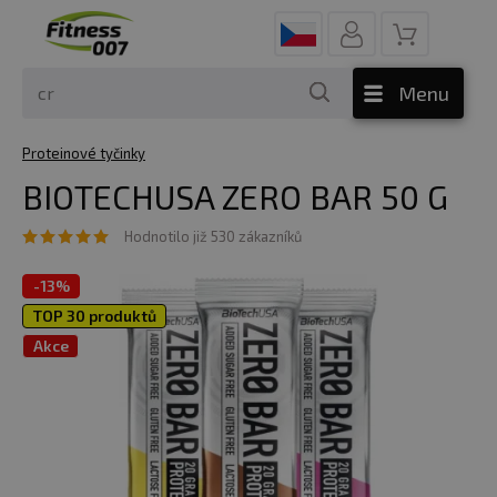
Menu
Proteinové tyčinky
BIOTECHUSA ZERO BAR 50 G
Hodnotilo již 530 zákazníků
-
13%
TOP 30 produktů
Akce