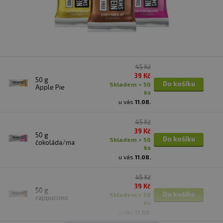
45 Kč
39 Kč
50 g
Do košíku
skladem > 50
Apple Pie
ks
u vás
11.08.
45 Kč
39 Kč
50 g
Do košíku
skladem > 50
čokoláda/marcipán
ks
u vás
11.08.
45 Kč
39 Kč
50 g
Do košíku
skladem > 50
cappuccino
ks
u vás
11.08.