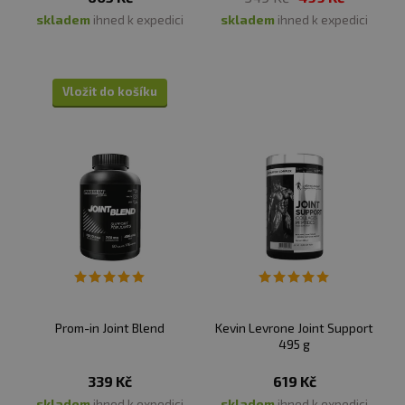
skladem
ihned k expedici
skladem
ihned k expedici
Minimální trvanlivost:
viz obal
Upozornění: Doplněk stravy.
Vhodné zejména pro
Vložit do košíku
sportovce. Není náhradou pestré stravy. Nepřekračujte
doporučené denní dávkování. Ukládejte mimo dosah
dětí! Není určen pro děti, těhotné a kojící ženy. Skladujte
v suchu a při teplotě do 25 °C. Nevystavujte přímému
slunečnímu záření. Chraňte před mrazem. Výrobce a
prodejce neručí za vady vzniklé nevhodným
skladováním a použitím.
Prom-in Joint Blend
Kevin Levrone Joint Support
495 g
339 Kč
619 Kč
skladem
ihned k expedici
skladem
ihned k expedici