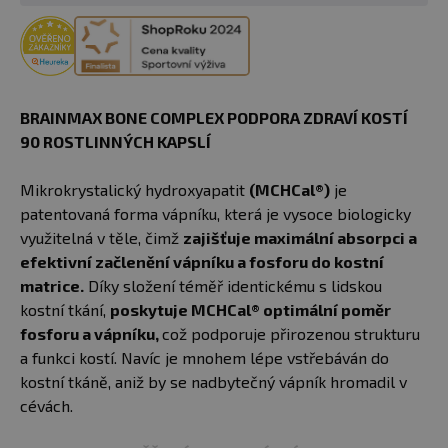
BRAINMAX BONE COMPLEX PODPORA ZDRAVÍ KOSTÍ
90 ROSTLINNÝCH KAPSLÍ
Mikrokrystalický hydroxyapatit
(MCHCal®)
je
patentovaná forma vápníku, která je vysoce biologicky
využitelná v těle, čimž
zajišťuje maximální absorpci a
efektivní začlenění vápníku a fosforu do kostní
matrice.
Díky složení téměř identickému s lidskou
kostní tkání,
poskytuje MCHCal® optimální poměr
fosforu a vápníku,
což podporuje přirozenou strukturu
a funkci kostí. Navíc je mnohem lépe vstřebáván do
kostní tkáně, aniž by se nadbytečný vápník hromadil v
cévách.