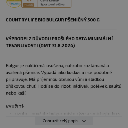
COUNTRY LIFE BIO BULGUR PŠENIČNÝ 500 G
VÝPRODEJ Z DŮVODU PROŠLÉHO DATA MINIMÁLNÍ
TRVANLIVOSTI (DMT
31.8.2024
)
Bulgur je naklíčená, usušená, nahrubo rozlámaná a
uvařená pšenice. Vypadá jako kuskus a i se podobně
připravuje. Má příjemnou obilnou vůni a sladkou
oříškovou chuť. Hodí se do rizot, nádivek, polévek, salátů
nebo kaší.
VYUŽITÍ:
rizoto - použijte bulgur místo rýže a smíchejte ho s
oblíbenou zeleninou nebo s houbami
Zobrazit celý popis
nádivka - bulgur nakombinujte například s paprikou,