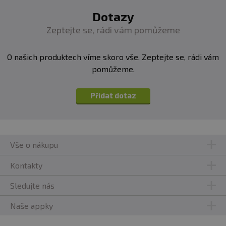
skladováním a použitím.
Dotazy
Zeptejte se, rádi vám pomůžeme
Upozornění pro alergiky:
Alergeny jsou vyznačeny
tučně
ve složení produktu. Výrobek je vyroben v závodu
se zpracováním mléčných produktů, lepku, oxidu
O našich produktech víme skoro vše. Zeptejte se, rádi vám
siřičitého, sóji, vajec, oříšků, ryb a korýšů.
pomůžeme.
Přidat dotaz
Vše o nákupu
Kontakty
Sledujte nás
Naše appky