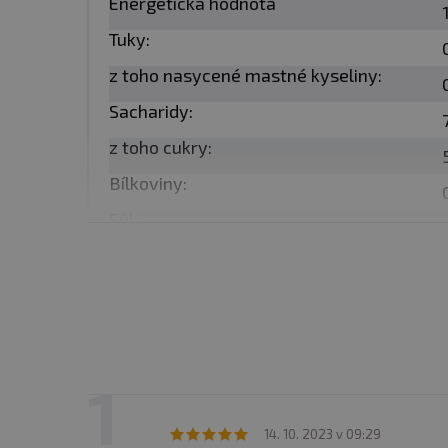
Balení
: 250 ml
Energetická hodnota
Tuky:
Minimální trvanlivost
: V
z toho nasycené mastné kyseliny:
Sacharidy:
Upozornění pro alergiky
z toho cukry:
závodu se zpracováním mléč
Bílkoviny:
Sůl:
14. 10. 2023 v 09:29