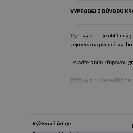
VÝPRODEJ Z DŮVODU KRÁ
Rýžový sirup je oblíbený p
zejména na pečení. Vychut
Oslaďte s ním křupavou gra
Rýžový sirup je světlý, te
studenou i teplou kuchyni.
které neovlivňuje chuť v
Použití
: Určeno k přímé s
Výživové údaje