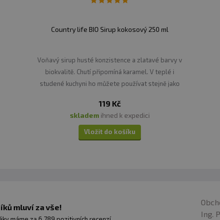
Country life BIO Sirup kokosový 250 ml
Voňavý sirup husté konzistence a zlatavé barvy v
biokvalitě. Chutí připomíná karamel. V teplé i
studené kuchyni ho můžete používat stejně jako
kokosový cukr ke slazení pokrmů a nápojů.
119 Kč
skladem
ihned k expedici
Vložit do košíku
Obch
ků mluví za vše!
Ing. 
ky máme za 6 789 pozitivních recenzí.