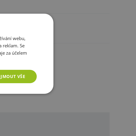
žívání webu,
a reklam. Se
je za účelem
ostatním
IJMOUT VŠE