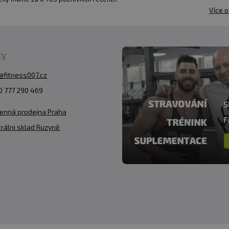
Více o
ty
@fitness007.cz
 777 290 469
enná prodejna Praha
rálni sklad Ruzyně