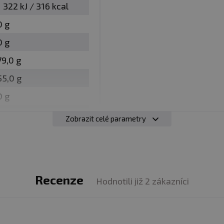
1 322 kJ / 316 kcal
0 g
iz obal
0 g
79,0 g
:
Alergeny jsou vyznačeny
tučně
ve složení produktu. V
ných produktů, lepku, oxidu siřičitého, sóji, vajec, oříš
55,0 g
0 g
0 g
Zobrazit celé parametry
Recenze
Hodnotili již 2 zákazníci