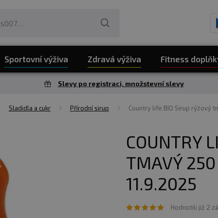
Sportovní výživa
Zdravá výživa
Fitness doplňk
Slevy po registraci, množstevní slevy
Sladidla a cukr
Přírodní sirup
Country life BIO Sirup rýžový
COUNTRY LI
TMAVÝ 250
11.9.2025
Hodnotili již 2 z