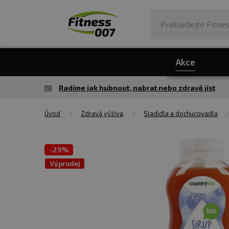
Akce
Radíme jak hubnout, nabrat nebo zdravě jíst
Úvod
Zdravá výživa
Sladidla a dochucovadla
-
29%
Výprodej