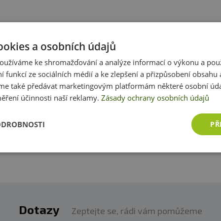
puji už dlouho, výborný na lívance :)
ookies a osobních údajů
oužíváme ke shromažďování a analýze informací o výkonu a pou
ní funkcí ze sociálních médií a ke zlepšení a přizpůsobení obsahu 
e také předávat marketingovým platformám některé osobní úda
produktem zkušenost? Napište recenzi a pomozte tak 
ěření účinnosti naší reklamy.
Zásady ochrany osobních údajů
zákazníkům s rozhodováním. Děkujeme :-)
ODROBNOSTI
PŘ
Přidat vlastní hodnocení
Dotazy
Zeptejte se, rádi vám pomůžeme