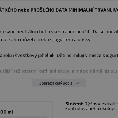
TKÉHO nebo PROŠLÉHO DATA MINIMÁLNÍ TRVANLIVOS
ro svou neutrální chuť a všestranné použití. Dá se použí
nat si ho můžete třeba s jogurtem a oříšky.
nolu i švestkový jáhelník. Děti ho milují v misce s jogur
kutější než ostatní rostlinné sirupy a má poměrně nízkou 
 Vyrábí se fermentací rýže. Jeho největší výhodou je je
Zobrazit celý popis
ýsledného pokrmu.
potřebě
Složení
: Rýžový extrakt
kontrolovaného ekologic
100 ml