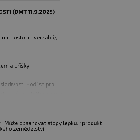
TI (DMT 11.9.2025)
t naprosto univerzálně,
tem a oříšky.
sladivost. Hodí se pro
ho jemné, neutrální aroma,
*. Může obsahovat stopy lepku. *produkt
kého zemědělství.