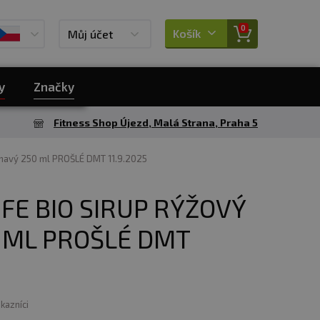
0
Košík
Můj účet
y
Značky
Fitness Shop Újezd, Malá Strana, Praha 5
 tmavý 250 ml PROŠLÉ DMT 11.9.2025
FE BIO SIRUP RÝŽOVÝ
 ML PROŠLÉ DMT
ákazníci