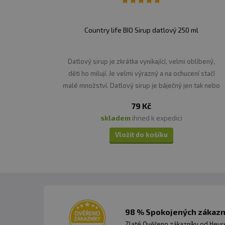
Country life BIO Sirup datlový 250 ml
Datlový sirup je zkrátka vynikající, velmi oblíbený,
děti ho milují. Je velmi výrazný a na ochucení stačí
malé množství. Datlový sirup je báječný jen tak nebo
s miskou krupicové kaše.
79 Kč
skladem
ihned k expedici
Vložit do košíku
98 % Spokojených zákazní
Zlaté Ověřeno zákazníky od Heuré