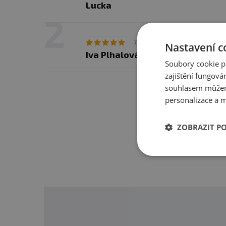
Lucka
Ku
7. 5. 2020 v 16:53
Nastavení c
Iva Plhalová
Soubory cookie p
zajištění fungová
souhlasem můžem
Máte s 
personalizace a m
ZOBRAZIT P