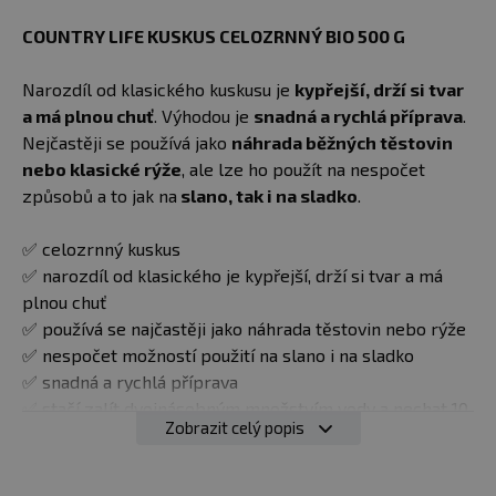
COUNTRY LIFE KUSKUS CELOZRNNÝ BIO 500 G
Narozdíl od klasického kuskusu je
kypřejší, drží si tvar
a má plnou chuť
. Výhodou je
snadná a rychlá příprava
.
Nejčastěji se používá jako
náhrada běžných těstovin
nebo klasické rýže
, ale lze ho použít na nespočet
způsobů a to jak na
slano, tak i na sladko
.
✅ celozrnný kuskus
✅ narozdíl od klasického je kypřejší, drží si tvar a má
plnou chuť
✅ používá se najčastěji jako náhrada těstovin nebo rýže
✅ nespočet možností použití na slano i na sladko
✅ snadná a rychlá příprava
✅ stačí zalít dvojnásobným množstvím vody a nechat 10
Zobrazit celý popis
minut odstát, mezitím je vhodné párkrát vidličkou
promíchat
✅ BIO kvalita