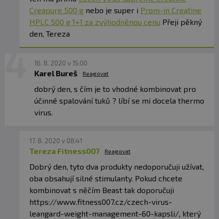
Creapure 500 g
nebo je super i
Prom-in Creatine
HPLC 500 g 1+1 za zvýhodněnou cenu
Přeji pěkný
den, Tereza
16. 8. 2020 v 15:00
Karel Bureš
Reagovat
dobrý den, s čím je to vhodné kombinovat pro
účinné spalování tuků ? líbí se mi docela thermo
virus.
17. 8. 2020 v 08:41
Tereza Fitness007
Reagovat
Dobrý den, tyto dva produkty nedoporučuji užívat,
oba obsahují silné stimulanty. Pokud chcete
kombinovat s něčím Beast tak doporučuji
https://www.fitness007.cz/czech-virus-
leangard-weight-management-60-kapsli/, který