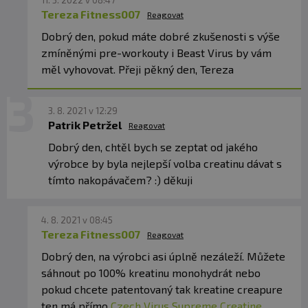
11. 3. 2022 v 08:47
Tereza Fitness007
Reagovat
Dobrý den, pokud máte dobré zkušenosti s výše
zmíněnými pre-workouty i Beast Virus by vám
měl vyhovovat. Přeji pěkný den, Tereza
3. 8. 2021 v 12:29
Patrik Petržel
Reagovat
Dobrý den, chtěl bych se zeptat od jakého
výrobce by byla nejlepší volba creatinu dávat s
tímto nakopávačem? :) děkuji
4. 8. 2021 v 08:45
Tereza Fitness007
Reagovat
Dobrý den, na výrobci asi úplně nezáleží. Můžete
sáhnout po 100% kreatinu monohydrát nebo
pokud chcete patentovaný tak kreatine creapure
ten má přímo
Czech Virus Supreme Creatine