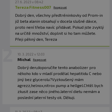
27. 6. 2023 v 08:42
Tereza Fitness007
Reagovat
Dobrý den, všechny předtréninkovky od Prom-in
již beta alanin obsahují v docela slušné dávce,
proto není třeba navíc přidávat. Pokud jste zvyklý
na určitě množství, doplnit si ho tam můžete.
Přeji pěkný den, Tereza
10. 3. 2022 v 12:03
Michal
Reagovat
Dobrý den,doporučíte tento anabolizer pro
někoho kdo v mladí prodělal hepatitidu C nebo
jiný bez glycerolu?Vyzkoušený mám
agrezz,helnox,nitrox pump a hellgel.Chtěl bych
zkusit zase něco jiného.Jaterní dietu nemám a
poslední jaterní testy ok. Děkuji.