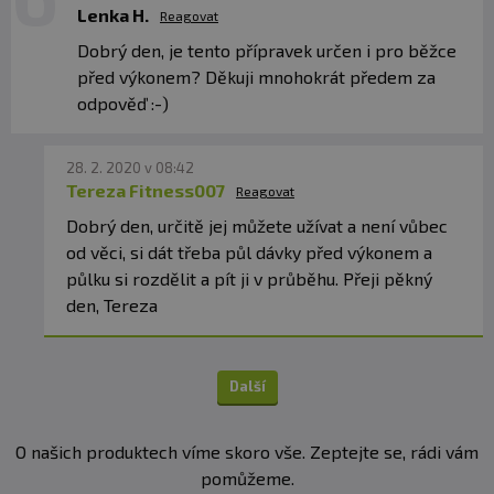
Lenka H.
Reagovat
Dobrý den, je tento přípravek určen i pro běžce
před výkonem? Děkuji mnohokrát předem za
odpověď :-)
28. 2. 2020 v 08:42
Tereza Fitness007
Reagovat
Dobrý den, určitě jej můžete užívat a není vůbec
od věci, si dát třeba půl dávky před výkonem a
půlku si rozdělit a pít ji v průběhu. Přeji pěkný
den, Tereza
Další
O našich produktech víme skoro vše. Zeptejte se, rádi vám
pomůžeme.