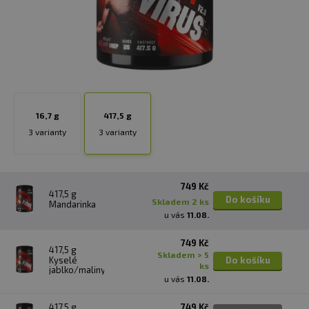
16,7 g
417,5 g
3 varianty
3 varianty
749 Kč
417,5 g
Do košíku
skladem 2 ks
Mandarinka
u vás
11.08.
749 Kč
417,5 g
skladem > 5
Kyselé
Do košíku
ks
jablko/maliny
u vás
11.08.
417,5 g
749 Kč