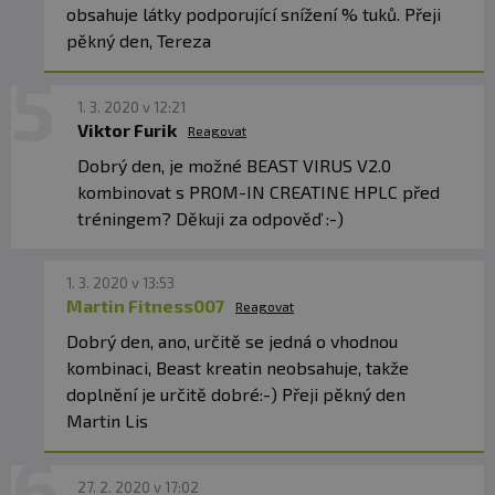
obsahuje látky podporující snížení % tuků. Přeji
pěkný den, Tereza
1. 3. 2020 v 12:21
Viktor Furik
Reagovat
Dobrý den, je možné BEAST VIRUS V2.0
kombinovat s PROM-IN CREATINE HPLC před
tréningem? Děkuji za odpověď :-)
1. 3. 2020 v 13:53
Martin Fitness007
Reagovat
Dobrý den, ano, určitě se jedná o vhodnou
kombinaci, Beast kreatin neobsahuje, takže
doplnění je určitě dobré:-) Přeji pěkný den
Martin Lis
27. 2. 2020 v 17:02