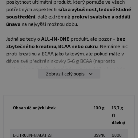
poskytnout ultimátní produkt, který pomůže ve všech
potřebných aspektech:
síla a výbušnost, ledově klidné
soustředění
, dalé extrémně
prokrví svalstvo a oddálí
únavu
na nejvyšší možnou dobu.
Jedná se tedy o
ALL-IN-ONE
produkt, ale pozor -
bez
zbytečného kreatinu, BCAA nebo cukru
. Nemáme nic
proti kreatinu a BCAA jako takovým, ale pokud máte v
dávce své předtréninkovky 5-6 g BCAA (naprosto
základní množství), jak můžete dávkovat 10 g bez toho,
Zobrazit celý popis
abyste neužívali nadbytečné množství ostatních látek?
Velmi těžko - a jste tím zbytečně omezeni.
✅
L-Citrulin-malát
- Citrulin se v těle přeměňuje na
Arginin a dalé na oxid dusnatý (NO). Podle výzkumu
Obsah účinných látek
100 g
16,7 g
dokáže citrulin navýšit hladinu Argininu a NO v těle lépe
(1
než samotný arginin. Arginin se v těle ještě dále
dávka)
rozkládá, zatímco Citrulin už je připraven k absorbci a
použití. Citrulin Malát ověřeně zlepšuje energie, podle
L-CITRULIN-MALÁT 2:1
35940
6000