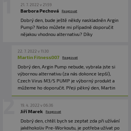
21. 7. 2022 v 21:59
přímému slunečnímu záření. Chraňte před mrazem.
Barbora Pechová
Reagovat
Výrobce neručí za vady vzniklé nevhodným skladováním
Dobrý den, bude ještě někdy naskladněn Argin
a použitím.
Pump? Nebo můžete mi případně doporučit
nějakou vhodnou alternativu? Díky
Upozornění pro alergiky:
Alergeny ve složení
produktu
tučně
zvýrazněny.
22. 7. 2022 v 11:30
Martin Fitness007
Reagovat
Dobrý den, Argin Pump nebude, vybrala jste si
výbornou alternativu (za nás dokonce lepší),
Czech Virus M3/S PUMP je výborný produkt a
můžeme ho doporučit. Přeji pěkný den, Martin
19. 4. 2022 v 06:36
Jiří Marek
Reagovat
Dobrý den, chtěl bych se zeptat zda při užívání
jakéhokoliv Pre-Workoutu, je potřeba užívat po