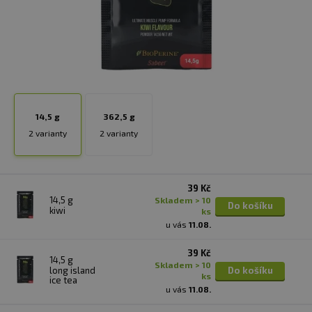
14,5 g
362,5 g
2 varianty
2 varianty
39 Kč
14,5 g
skladem > 10
Do košíku
kiwi
ks
u vás
11.08.
39 Kč
14,5 g
skladem > 10
long island
Do košíku
ks
ice tea
u vás
11.08.