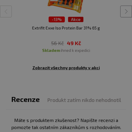
použitím.
Upozornění pro alergiky:
Alergeny ve složení
-
13%
Akce
produktu
tučně
zvýrazněny.
Extrifit Exxe Iso Protein Bar 31% 65 g
56 Kč
49 Kč
skladem
ihned k expedici
Zobrazit všechny produkty v akci
Recenze
Produkt zatím nikdo nehodnotil
Máte s produktem zkušenost? Napište recenzi a
pomozte tak ostatním zákazníkům s rozhodováním.