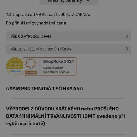
Všechny varianty
49 Kč
45 g
skladem > 10
Banana
Do košíku
ks
Doprava od 49 Kč nad 1 500 Kč ZDARMA.
Choco
u vás
11.08.
Po
přihlášení
zvýhodněná cena
VŠE OD VÝROBCE: GAAM
VŠE ZE SEKCE: PROTEINOVÉ TYČINKY
GAAM PROTEINOVÁ TYČINKA 45 G
VÝPRODEJ Z DŮVODU KRÁTKÉHO nebo PROŠLÉHO
DATA MINIMÁLNÍ TRVANLIVOSTI (DMT uvedeno při
výběru příchutě)