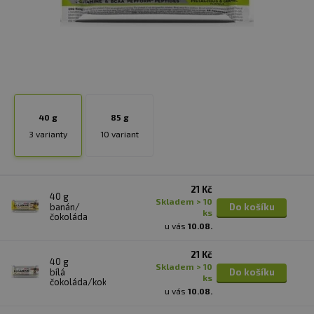
40 g
85 g
3 varianty
10 variant
21 Kč
40 g
skladem > 10
banán/
Do košíku
ks
čokoláda
u vás
10.08.
21 Kč
40 g
skladem > 10
bílá
Do košíku
ks
čokoláda/kokos
u vás
10.08.