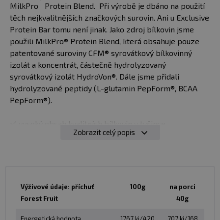
MilkPro
Protein Blend. Při výrobě je dbáno na použití
těch nejkvalitnějších značkových surovin. Ani u Exclusive
Protein Bar tomu není jinak. Jako zdroj bílkovin jsme
použili MilkPro® Protein Blend, která obsahuje pouze
patentované suroviny CFM® syrovátkový bílkovinný
izolát a koncentrát, částečně hydrolyzovaný
syrovátkový izolát HydroVon®. Dále jsme přidali
hydrolyzované peptidy (L-glutamin PepForm®, BCAA
PepForm®).
✅ vysoký obsah kvalitních bílkovin v tyčince
Zobrazit celý popis
✅ vynikající příchutě
✅ obsahuje L-glutamin PepForm®, BCAA PepForm®
✅ bílkoviny přispívají k růstu a udržení svalové hmoty.
✅ glutamin přispívá k rychlejšímu zotavení po tréninku
✅ BCAA zabranují katabolismu svalové hmoty
Výživové údaje: příchuť
100g
na porci
Forest Fruit
40g
Doporučené dávkování:
Konzumujte maximálně 2
tyčinky denně.
Energetická hodnota
1767 kj/420
707 kj/168