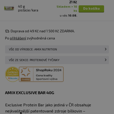
21 Kč
40 g
skladem > 10
Do košíku
pistácie/karamel
ks
u vás
10.08.
Doprava od 49 Kč nad 1 500 Kč ZDARMA.
Po
přihlášení
zvýhodněná cena
VŠE OD VÝROBCE: AMIX NUTRITION
VŠE ZE SEKCE: PROTEINOVÉ TYČINKY
AMIX EXCLUSIVE BAR 40G
Exclusive Protein Bar jako jediná v ČR obsahuje
nejkvalitnější patentované zdroje bílkovin –
®