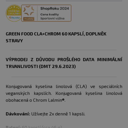
GREEN FOOD CLA+CHROM 60 KAPSLÍ, DOPLNĚK
STRAVY
VÝPRODEJ Z DŮVODU PROŠLÉHO DATA MINIMÁLNÍ
TRVANLIVOSTI (DMT 29.6.2023)
Konjugovaná kyselina linolová (CLA) ve speciálních
veganských kapslích. Konjugovaná kyselina linolová
obohacená o Chrom Lalmin®.
Dávkování:
Užívejte 2x denně 1 kapsli.
Balení:
60 kapslí (cca 46 g)