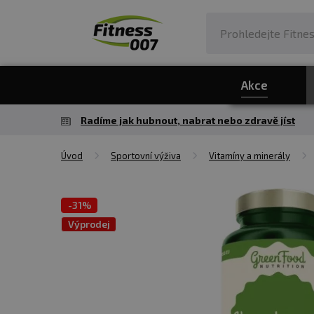
Akce
Radíme jak hubnout, nabrat nebo zdravě jíst
Úvod
Sportovní výživa
Vitamíny a minerály
-
31%
Výprodej