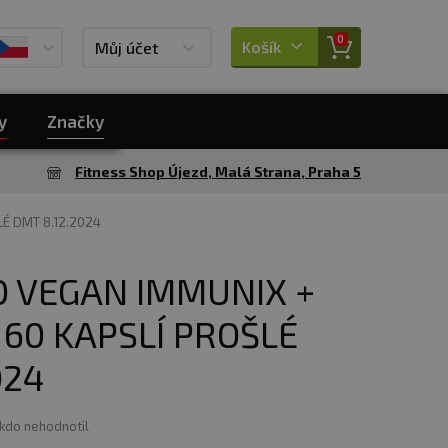
0
Košík
Můj účet
y
Značky
Fitness Shop Újezd, Malá Strana, Praha 5
LÉ DMT 8.12.2024
 VEGAN IMMUNIX +
60 KAPSLÍ PROŠLÉ
024
ikdo nehodnotil