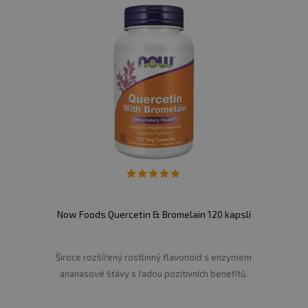
ímým slunečním zářením. U kojících a těhotných je vhodn
í. Výrobce neručí za škody vzniklé nevhodným použitím
dena na obalu.
Now Foods Quercetin & Bromelain 120 kapslí
Široce rozšířený rostlinný flavonoid s enzymem
ananasové šťávy s řadou pozitivních benefitů.