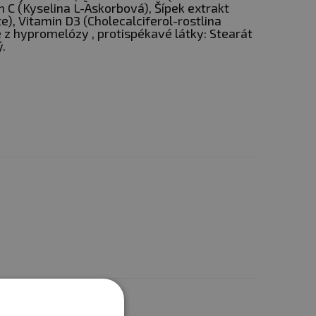
 C (Kyselina L-Askorbová), Šípek extrakt
te), Vitamin D3 (Cholecalciferol-rostlina
le z hypromelózy , protispékavé látky: Stearát
.
konu a po něm (Vitamín C)
řírodě souvisejí se
it
všem jedincům
ostatním