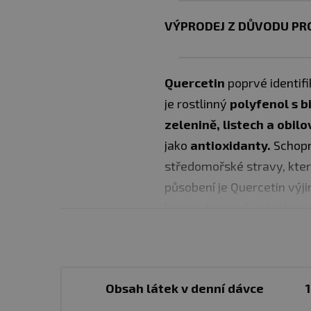
VÝPRODEJ Z DŮVODU PRO
Quercetin
poprvé identifi
je rostlinný
polyfenol s b
zelenině, listech a obilo
jako
antioxidanty.
Schopn
středomořské stravy, kter
působení je Quercetin vý
koncentrovaný, extrahov
Sophora Japonica. GreenFo
(Non-Citrus Quercetin).
Obsah látek v denní dávce
✅K normálnímu vstřebáván