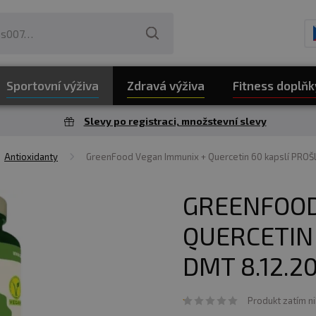
Sportovní výživa
Zdravá výživa
Fitness doplňk
Slevy po registraci, množstevní slevy
Antioxidanty
GreenFood Vegan Immunix + Quercetin 60 kapslí PROŠ
GREENFOOD
QUERCETIN 
DMT 8.12.2
Produkt zatím n