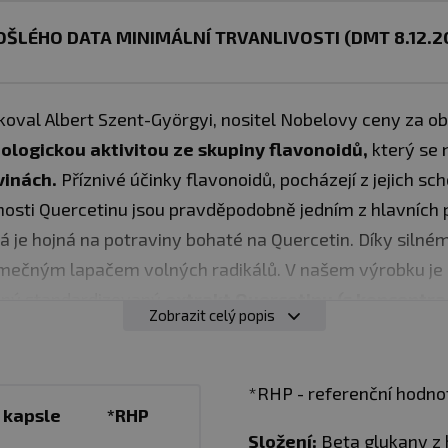
ŠLÉHO DATA MINIMÁLNÍ TRVANLIVOSTI (DMT 8.12.2
koval Albert Szent-Györgyi, nositel Nobelovy ceny za ob
iologickou aktivitou ze skupiny flavonoidů,
který se 
vinách.
Příznivé účinky flavonoidů, pocházejí z jejich sc
osti Quercetinu jsou pravděpodobně jedním z hlavních
á je hojná na potraviny bohaté na Quercetin. Díky silné
jimečným lapačem volných radikálů. V našem výrobku j
aný standardizovaný
extrakt Quercetinu (s koncentr
Zobrazit celý popis
od Nutrition Quercetin není vyroben fermentací a neob
*RHP - referenční hodno
1 kapsle
*RHP
í/využití vápníku a fosforu (Vitamín D)
Složení:
Beta glukany z h