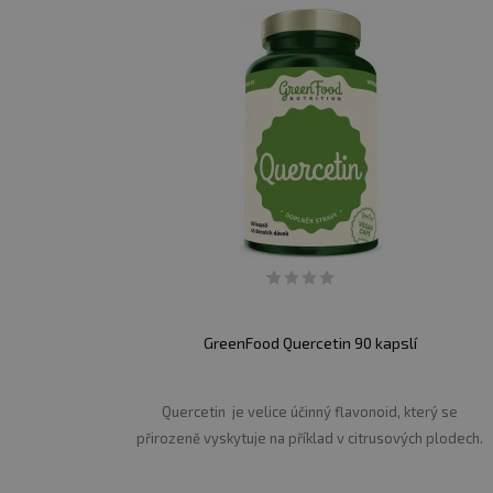
do 25 °C. Chraňte před př
Ukládejte mimo dosah dět
Minimální trvanlivost uve
GreenFood Quercetin 90 kapslí
Quercetin je velice účinný flavonoid, který se
přirozeně vyskytuje na příklad v citrusových plodech.