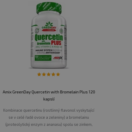
á konzultace s lékařem.
 nebo skladováním.
Amix GreenDay Quercetin with Bromelain Plus 120
kapslí
Kombinace quercetinu (rostlinný flavonol vyskytující
se v celé řadě ovoce a zeleniny) a bromelainu
(proteolytický enzym z ananasu) spolu se zinkem,
vitamínem C a extraktem ze šípku.