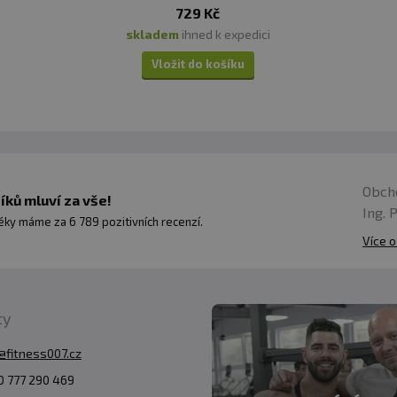
729 Kč
skladem
ihned k expedici
Vložit do košíku
Obch
ků mluví za vše!
Ing. 
ky máme za 6 789 pozitivních recenzí.
Více o
ty
@fitness007.cz
 777 290 469