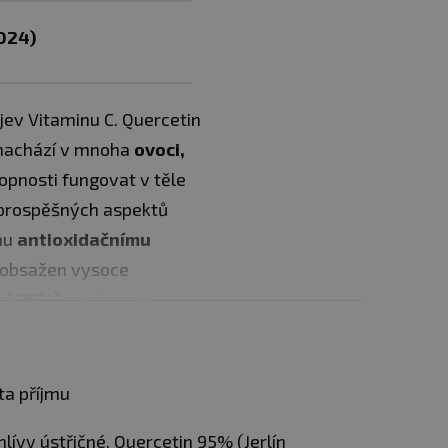
024)
jev Vitaminu C. Quercetin
nachází v mnoha
ovoci,
hopnosti fungovat v těle
 prospěšných aspektů
mu
antioxidačnímu
e obsažen vysoce
ací 95%)
ze stromu
sahuje citrusové složky
ta příjmu
lívy ústřičné, Quercetin 95% (Jerlín