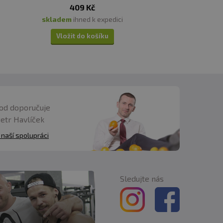
409 Kč
skladem
ihned k expedici
Vložit do košíku
od doporučuje
Petr Havlíček
 naší spolupráci
Sledujte nás