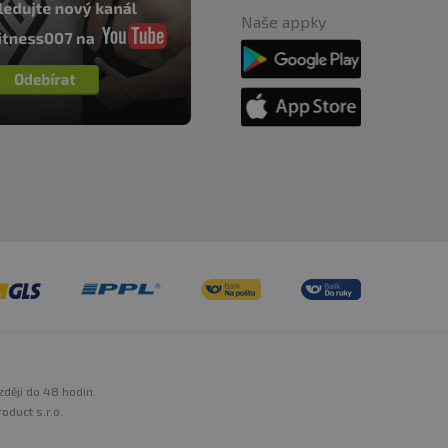
Naše appky
zději do 48 hodin.
oduct s.r.o.