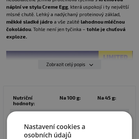
náplní ve stylu Creme Egg
, která uspokojí i ty největší
mlsné chutě. Lehký a nadýchaný proteinový základ,
měkké sladké jádro
a vše zalité
lahodnou mléčnou
čokoládou
. Tohle není jen tyčinka –
tohle je chuťová
exploze.
Zobrazit celý popis
Nutriční
Na 100 g:
Na 45 g:
hodnoty:
Energie
1594 kJ / 383
717 kJ / 172
kcal
kcal
Nastavení cookies a
Tuky
18 g
8,2 g
osobních údajů