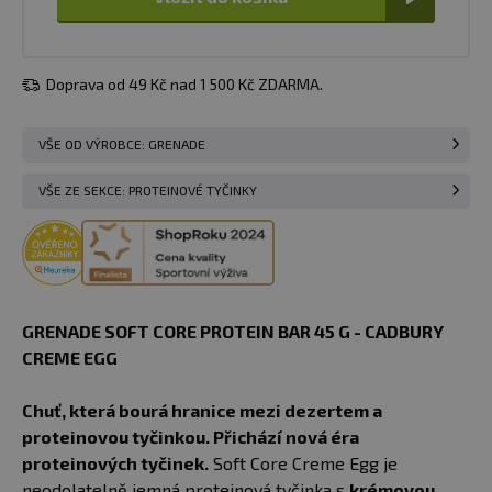
Doprava od 49 Kč nad 1 500 Kč ZDARMA.
VŠE OD VÝROBCE: GRENADE
VŠE ZE SEKCE: PROTEINOVÉ TYČINKY
GRENADE SOFT CORE PROTEIN BAR 45 G - CADBURY
CREME EGG
Chuť, která bourá hranice mezi dezertem a
proteinovou tyčinkou.
Přichází nová éra
proteinových tyčinek.
Soft Core Creme Egg je
neodolatelně jemná proteinová tyčinka s
krémovou