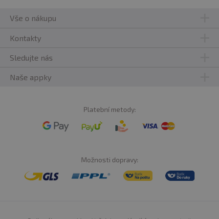
Vše o nákupu
Upozornění pro alergiky:
Alergeny ve složení produktu
jsou
tučně
zvýrazněné.
Kontakty
Sledujte nás
Naše appky
Platební metody:
Možnosti dopravy: