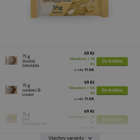
49 Kč
75 g
skladem > 10
dvojitá
Do košíku
ks
čokoláda
u vás
11.08.
49 Kč
75 g
skladem > 50
cookies &
Do košíku
ks
cream
u vás
11.08.
49 Kč
75 g
skladem > 50
bílá
Do košíku
ks
čokoláda/mandle
u vás
11.08.
Všechny varianty