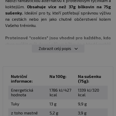
nabízí fantastickou alternativu k proteinovým tyčinkám a
koktejlům.
Obsahuje více než 37g bílkovin na 75g
sušenky.
Ideální pro ty, kteří potřebují správnou výživu
na cestách nebo jen jako chutné občerstvení kolem
Vašeho tréninku.
Proteinové "cookies" jsou vhodné pro každého, kdo
chce zvýšit svůj denní příjem bílkovin a hledá rychlý
Zobrazit celý popis
zdroj proteinů na cesty.
BENEFITY PRODUKTU PROTEIN COOKIE:
vysoký obsah bílkovin (50% obsah bílkovin)
jednoduché doplnění denního příjmu bílkovin
Nutriční
Na 100g:
Na sušenku
informace:
(75g):
přispívá k růstu a udržování svalové hmoty
ideální jako svačina na cestách, vhodná alternativa k
Energetická
1786 kJ/427
1339 kJ/320
proteinovým tyčinkým
hodnota
kcal
kcal
Tuky
13 g
9,9 g
Doporučené dávkování:
Užívejte kdykoliv během dne
na doplnění vašeho příjmu bílkovin
z toho mastné
5,2 g
3,9 g