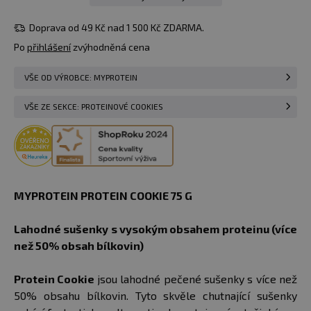
49 Kč
75 g
skladem > 50
Do košíku
čokoláda/pomeranč
ks
Doprava od 49 Kč nad 1 500 Kč ZDARMA.
u vás
11.08.
Po
přihlášení
zvýhodněná cena
VŠE OD VÝROBCE: MYPROTEIN
VŠE ZE SEKCE: PROTEINOVÉ COOKIES
MYPROTEIN PROTEIN COOKIE 75 G
Lahodné sušenky s vysokým obsahem proteinu (více
než 50% obsah bílkovin)
Protein Cookie
jsou lahodné pečené sušenky s více než
50% obsahu bílkovin. Tyto skvěle chutnající sušenky