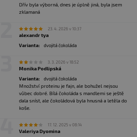
pomerančová kůra (3 %) (Cukr, Pomerančová kúra
Dřív byla výborná, dnes je úplně jiná, byla jsem
Regulátor kyselosti (Kyselina
zklamaná
citrónová)),
Ovesná
mouka, Arabská guma, Kypřící látky
(Hydrogenuhličitan sodný, Vinný kámen), Aroma, Sůl,
Sladidlo (Sukralóza).
23. 4. 2026 v 10:37
alexandr tya
Varianta:
dvojitá čokoláda
3. 3. 2026 v 18:52
Monika Podlipská
Varianta:
dvojitá čokoláda
Množství proteinu je fajn, ale bohužel nejsou
vůbec dobré. Bílá čokoláda s mandlemi se ještě
dala sníst, ale čokoládová byla hnusná a letěla do
koše.
17. 12. 2025 v 08:14
Valeriya Dyomina