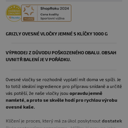
GRIZLY OVESNÉ VLOČKY JEMNÉ S KLÍČKY 1000 G
VÝPRODEJ Z DŮVODU POŠKOZENÉHO OBALU. OBSAH
UVNITŘ BALENÍ JE V POŘÁDKU.
Ovesné vločky se rozhodně vyplatí mít doma ve spíži. Je
to totiž ideální ingredience pro přípravu snídaně a určitě
vás potěší, že naše vločky jsou
opravdu jemně
namleté, a proto se skvěle hodí pro rychlou výrobu
ovesné kaše.
Klíčení je proces, který má za úkol poskytnout
dostatek
živin rostoucímu organismu - klíčku.
V zrnu po jeho