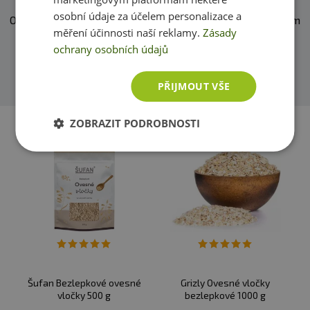
osobní údaje za účelem personalizace a
O našich produktech víme skoro vše. Zeptejte se, rádi vám
měření účinnosti naší reklamy.
Zásady
pomůžeme.
ochrany osobních údajů
Přidat dotaz
PŘIJMOUT VŠE
ZOBRAZIT PODROBNOSTI
Šufan Bezlepkové ovesné
Grizly Ovesné vločky
vločky 500 g
bezlepkové 1000 g