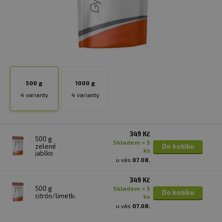
500 g
1000 g
4 varianty
4 varianty
349 Kč
500 g
skladem > 5
zelené
Do košíku
ks
jablko
u vás
07.08.
349 Kč
500 g
skladem > 5
Do košíku
citrón/limetka
ks
u vás
07.08.