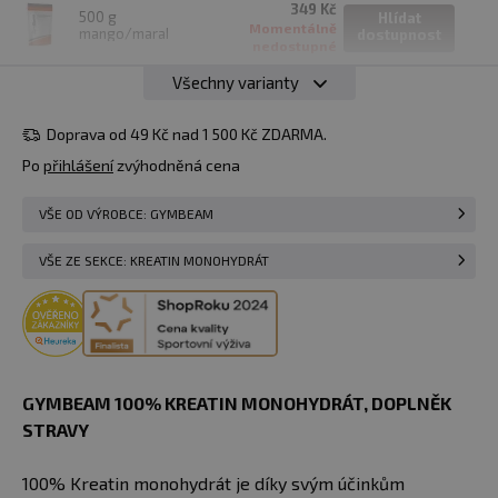
349 Kč
500 g
Hlídat
Momentálně
mango/marakuja
dostupnost
nedostupné
Všechny varianty
349 Kč
500 g
Hlídat
Momentálně
bez příchuti
dostupnost
nedostupné
Doprava od 49 Kč nad 1 500 Kč ZDARMA.
Po
přihlášení
zvýhodněná cena
VŠE OD VÝROBCE: GYMBEAM
VŠE ZE SEKCE: KREATIN MONOHYDRÁT
GYMBEAM 100% KREATIN MONOHYDRÁT​​, DOPLNĚK
STRAVY
100% Kreatin monohydrát je díky svým účinkům