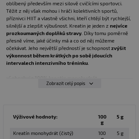
oblíbený především mezi silově cvičícími sportovci.
Těžit z něj však mohou i hráči kolektivních sportů,
příznivci HIIT a vlastně všichni, kteří chtějí být rychlejší,
silnější a zlepšit výbušnost. Kreatin je jeden z
nejvíce
prozkoumaných doplňků stravy
. Díky tomu poměrně
přesně víme, jaké účinky má a co od něj můžeme
očekávat. Jeho největší předností je schopnost
zvýšit
výkonnost během krátkých po sobě jdoucích
intervalech intenzivního tréninku
.
✅ obsahuje 100% kreatin monohydrát
Zobrazit celý popis
✅ zvyšuje výkonnost během intenzivních
tréninkových intervalů
✅ vhodný po silové sportovce, atlety a týmové
sportovce
✅ je ve formě dobře rozpustného prášku
Výživové hodnoty:
100
5 g
g
✅ řadí se mezi nejlépe prozkoumané doplňky stravy
✅ dá se smíchat s vodou, džusem nebo
Kreatín monohydrát (čistý)
100
5 g
potréninkovým proteinem
g