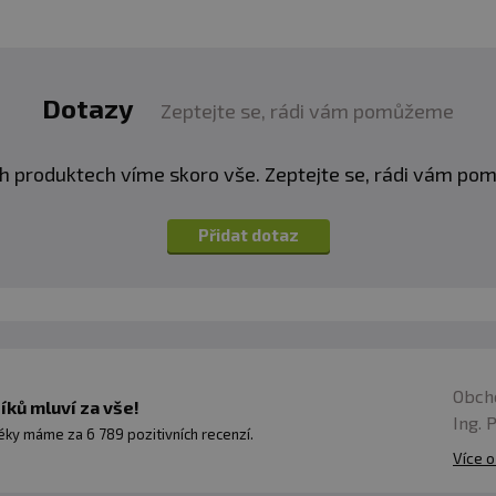
Dotazy
Zeptejte se, rádi vám pomůžeme
h produktech víme skoro vše. Zeptejte se, rádi vám p
Přidat dotaz
Obch
ků mluví za vše!
Ing. 
ky máme za 6 789 pozitivních recenzí.
Více o