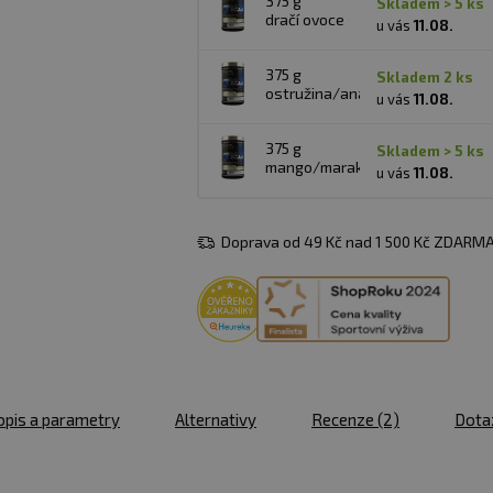
375 g
skladem > 5 ks
dračí ovoce
u vás
11.08.
375 g
skladem 2 ks
ostružina/ananas
u vás
11.08.
375 g
skladem > 5 ks
mango/marakuja
u vás
11.08.
Doprava od 49 Kč nad 1 500 Kč ZDARMA
opis a parametry
Alternativy
Recenze
(2)
Dota