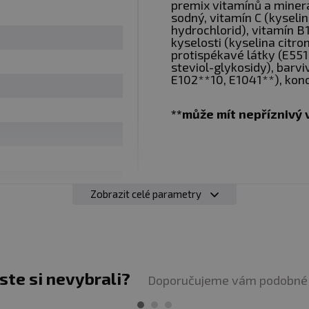
premix vitamínů a minerál
í vliv na snížení pocitu únavy a přispívají k udržení no
sodný, vitamín C (kyseli
hydrochlorid), vitamín B
kyselosti (kyselina citro
protispékavé látky (E551,
steviol-glykosidy), barvi
Rozmíchejte 2 odměrky prášku (12,5 g) ve 200-300 ml v
E102**10, E1041**), konc
réninku.
**může mít nepříznivý v
Zobrazit celé parametry
 NRV)
0% NRV)
 NRV)
z obal
jste si nevybrali?
Doporučujeme vám podobné 
vy. Potravina vhodná zejména pro sportovce. Není náhr