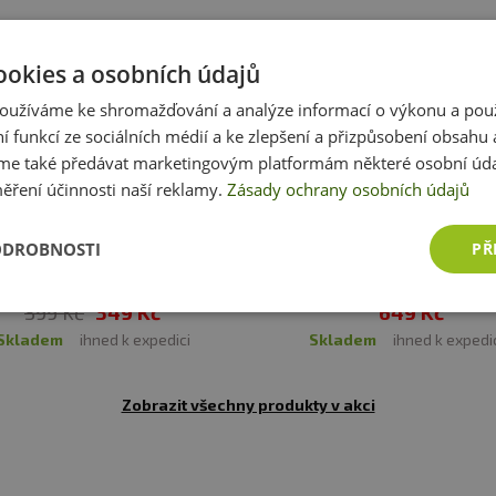
denní dávkování. Ukládejte mimo dosah dětí! Není vhod
uchu a při teplotě do 25 °C. Nevystavujte přímému slune
ookies a osobních údajů
a vady vzniklé nevhodným skladováním a použitím.
oužíváme ke shromažďování a analýze informací o výkonu a pou
ní funkcí ze sociálních médií a ke zlepšení a přizpůsobení obsahu 
:
Alergeny ve složení produktu
tučně
zvýrazněny.
e také předávat marketingovým platformám některé osobní úda
ěření účinnosti naší reklamy.
Zásady ochrany osobních údajů
-
13%
Akce
1 + 1 ZDARMA
ODROBNOSTI
PŘ
 BCAA New Generation 1000ml +
Amix BCAA Micro Instant Juice 
500ml ZDARMA
+ 100 g ZDARMA
399 Kč
349 Kč
649 Kč
skladem
ihned k expedici
skladem
ihned k expedi
Zobrazit všechny produkty v akci