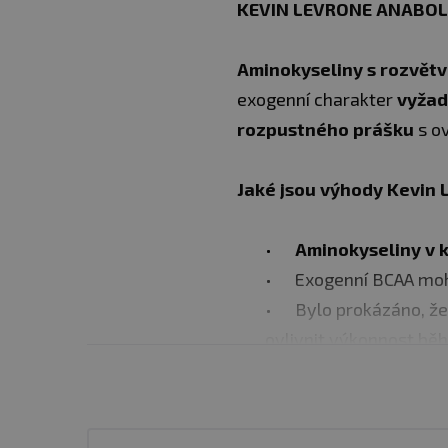
KEVIN LEVRONE ANABOLI
Aminokyseliny s rozvět
exogenní charakter
vyžad
rozpustného prášku
s ov
Jaké jsou výhody Kevin
Aminokyseliny v k
Exogenní BCAA moho
Bylo prokázáno, že
ovlivnit výkonnost bě
Hořčík
přispívá k 
udržuje normální psyc
Draslík
má vliv na