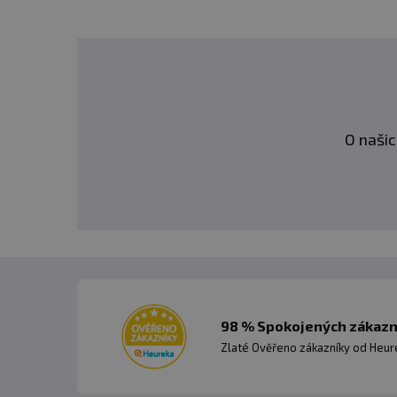
O našic
98 % Spokojených zákazní
Zlaté Ověřeno zákazníky od Heuré