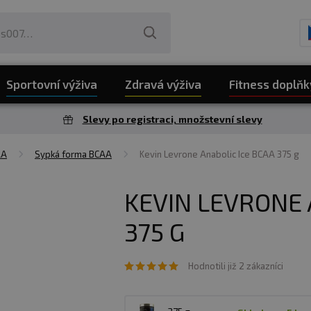
Sportovní výživa
Zdravá výživa
Fitness doplňk
Slevy po registraci, množstevní slevy
AA
Sypká forma BCAA
Kevin Levrone Anabolic Ice BCAA 375 g
KEVIN LEVRONE 
375 G
Hodnotili již 2 zákazníci