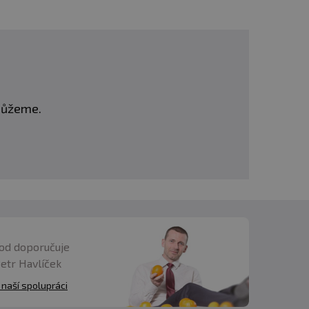
omůžeme.
od doporučuje
Petr Havlíček
 naší spolupráci