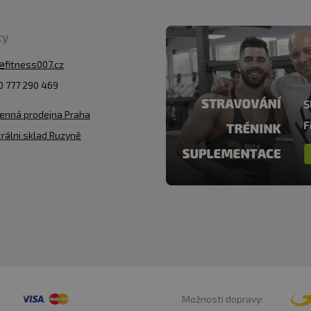
ty
@fitness007.cz
 777 290 469
enná prodejna Praha
rálni sklad Ruzyně
Možnosti dopravy: