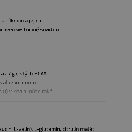
 bílkovin a jejich
ipraven
ve formě snadno
 až 7 g čistých BCAA
 svalovou hmotu.
NO) v krvi a může také
poruje syntézu bílkovin a
eucin, L-valin), L-glutamin, citrulin malát,