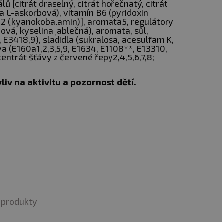
ů [citrát draselný, citrát hořečnatý, citrát
rmálního energetického
na L-askorbová), vitamín B6 (pyridoxin
12 (kyanokobalamin)], aromata5, regulátory
nová, kyselina jablečná), aromata, sůl,
 E3418,9), sladidla (sukralosa, acesulfam K,
va (E160a1,2,3,5,9, E1634, E1108**, E13310,
ody a užíjte před
entrát šťávy z červené řepy2,4,5,6,7,8;
liv na aktivitu a pozornost dětí.
produkty
adou pestré stravy.