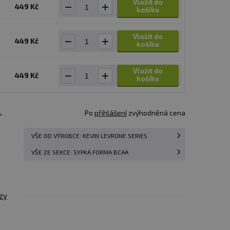
Vložit do
449 Kč
košíku
Vložit do
449 Kč
košíku
Vložit do
449 Kč
košíku
.
Po
přihlášení
zvýhodněná cena
VŠE OD VÝROBCE: KEVIN LEVRONE SERIES
VŠE ZE SEKCE: SYPKÁ FORMA BCAA
zy