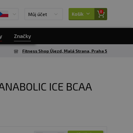
0
Košík
Můj účet
y
Značky
Fitness Shop Újezd, Malá Strana, Praha 5
ANABOLIC ICE BCAA