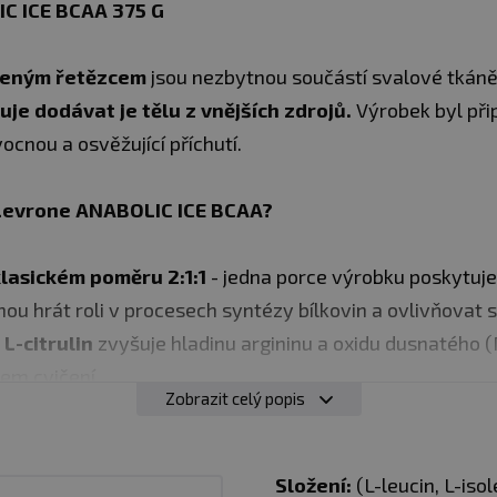
C ICE BCAA 375 G
veným řetězcem
jsou nezbytnou součástí svalové tkáně a
uje dodávat je tělu z vnějších zdrojů.
Výrobek byl př
ocnou a osvěžující příchutí.
 Levrone ANABOLIC ICE BCAA?
lasickém poměru 2:1:1
- jedna porce výrobku poskytuje
u hrát roli v procesech syntézy bílkovin a ovlivňovat
L-citrulin
zvyšuje hladinu argininu a oxidu dusnatého (
hem cvičení
Zobrazit celý popis
udržení normální funkce svalů a nervového systému, pod
hické funkce
 udržení optimálního krevního tlaku
Složení:
(L-leucin, L-isol