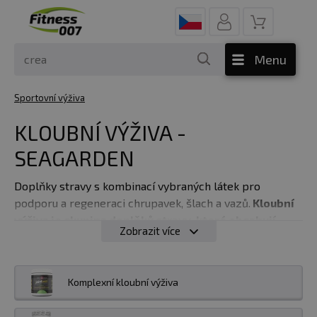
Menu
Sportovní výživa
KLOUBNÍ VÝŽIVA -
SEAGARDEN
Doplňky stravy s kombinací vybraných látek pro
podporu a regeneraci chrupavek, šlach a vazů.
Kloubní
výživa je skupina doplňků stravy, které obsahují
Zobrazit více
složky, u nichž byl prokázán pozitivní vliv na
strukturu a regeneraci kloubů, šlach a vazů.
Jednat se
přitom může jak o komplexní kloubní výživu, tedy
Komplexní kloubní výživa
doplňky stravy obsahující kombinace účinných složek,
tak o jednosložkové, případně několikasložkové