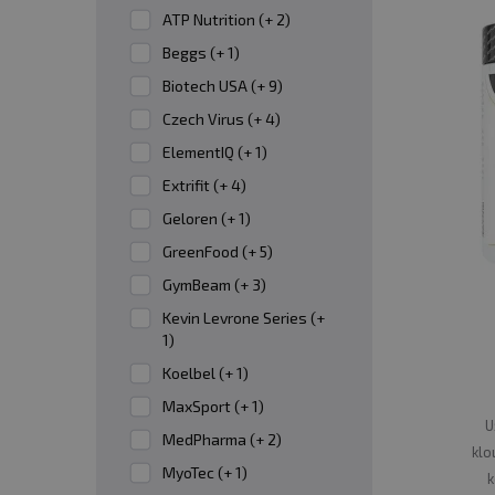
jeho rozpad, proto dochází mimo jiné k
ATP Nutrition (+ 2)
přirozená produkce zastavit.
Beggs (+ 1)
Kyselina hyaluronová
je organická 
Biotech USA (+ 9)
se vyskytuje právě v kloubech, zejmé
Czech Virus (+ 4)
nepříjemné tření.
ElementIQ (+ 1)
Extrifit (+ 4)
Mezi látky podporující zdraví chrupavky patř
Geloren (+ 1)
GreenFood (+ 5)
✅
PRO KOHO JE UŽÍVÁNÍ KLOUBNÍ VÝŽIVY
GymBeam (+ 3)
Užívání kloubní výživy
může být přínosné pr
Kevin Levrone Series (+
1)
hladiny látek důležitých pro tvorbu, posí
Koelbel (+ 1)
efekt, který spočívá ve zvýšení elasticity kůž
MaxSport (+ 1)
U
MedPharma (+ 2)
Sportovci a fyzicky aktivní osoby
za
klo
MyoTec (+ 1)
pomáhají posilovat a obnovovat klouby, šl
k