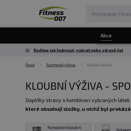
Akce
Radíme jak hubnout, nabrat nebo zdravě jíst
Úvod
Sportovní výživa
Kloubní výživa
KLOUBNÍ VÝŽIVA - S
Doplňky stravy s kombinací vybraných látek 
které obsahují složky, u nichž byl prokázá
komplexní kloubní výživu, tedy doplňky stra
Komplexní kloubní
Kolagen