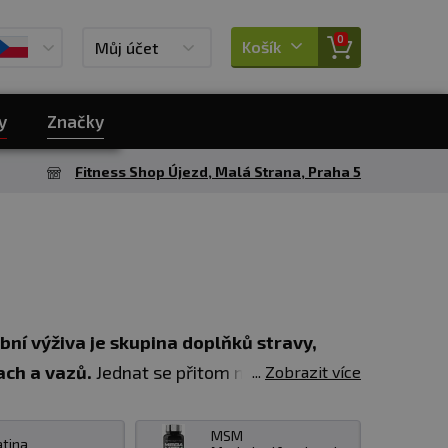
0
Košík
Můj účet
y
Značky
Fitness Shop Újezd, Malá Strana, Praha 5
bní výživa je skupina doplňků stravy,
ach a vazů.
Jednat se přitom může jak o
Zobrazit více
žkové, případně několikasložkové produkty.
MSM
atina