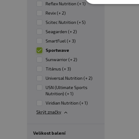
Reflex Nutrition (+ 1)
jednotlivých přípravků.
Revix (+ 2)
Scitec Nutrition (+ 5)
Má chondroprotektivní účinky a pomáh
Seagarden (+ 2)
vitamínu D.
SmartFuel (+ 3)
Pomáhá udržovat normální struktury 
Sportwave
Podporuje hojení ran a regeneraci po 
Sunwarrior (+ 2)
Pomáhá zpevňovat vazy a šlachy.
Titánus (+ 3)
Napomáhá růstu nové chrupavky.
Universal Nutrition (+ 2)
Má protizánětlivé účinky.
USN (Ultimate Sports
Pomáhá zmírňovat bolest a ztuhlost.
Nutrition) (+ 1)
Může zpomalovat projevy stárnutí díky
Viridian Nutrition (+ 1)
Má antioxidační účinky.
Skrýt značky
Nedostatek chondroprotektivních látek se mů
velikost balení
kloubů, zhoršenou pohyblivost, náchylnost k