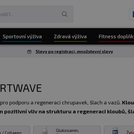
Sportovní výživa
Zdravá výživa
Fitness doplňk
Slevy po registraci, množstevní slevy
PORTWAVE
pro podporu a regeneraci chrupavek, šlach a vazů.
Klou
n pozitivní vliv na strukturu a regeneraci kloubů, šl
vy obsahující kombinace účinných složek, tak o jednoslo
Glukosamin,
 / Collagen
Žel