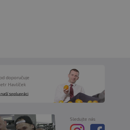
tobolek, volného prášku nebo koncentrátu
e s jakýmkoli oblíbeným nápojem
 doplňkem stravy vždy zkonzumujte daný den,
u. Po ní je možné kúru opakovat. Doporučený
kyny výrobce.
od doporučuje
Petr Havlíček
 to jak v kombinaci pro zvýšení účinku, tak
 naší spolupráci
Sledujte nás