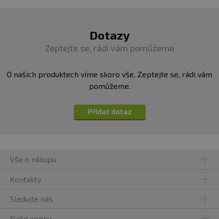
látka: vinný kámen.
Složení - příchuť lískový oříšek:
Lískooříškový krém
Nocciola Bianca 19 % (
lískové ořechy
, třtinový cukr,
Dotazy
rýžové mléko, kakaové máslo, sůl), mléčný protein
Zeptejte se, rádi vám pomůžeme
(
mléko
) 15 %,
kešu ořechy
,
lískové ořechy
, kokos,
rýžový sirup, prebiotická vláknina z kukuřice, datlová
pasta, zvlhčující látka: glycerol, skořice, himalájská sůl,
O našich produktech víme skoro vše. Zeptejte se, rádi vám
kypřící látka: vinný kámen.
pomůžeme.
Přidat dotaz
Vše o nákupu
Kontakty
Sledujte nás
Naše appky