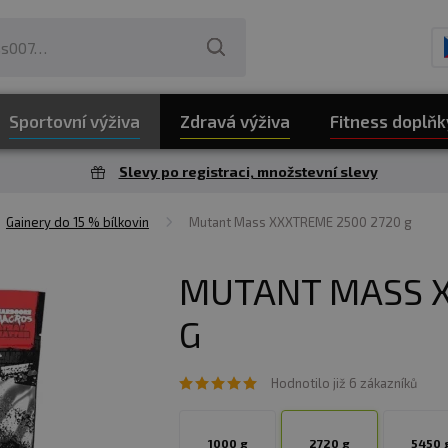
Sportovní výživa
Zdravá výživa
Fitness doplňk
Slevy po registraci, množstevní slevy
Gainery do 15 % bílkovin
Mutant Mass XXXTREME 2500 2720 g
MUTANT MASS X
G
Hodnotilo již 6 zákazníků
1000 g
2720 g
5450 