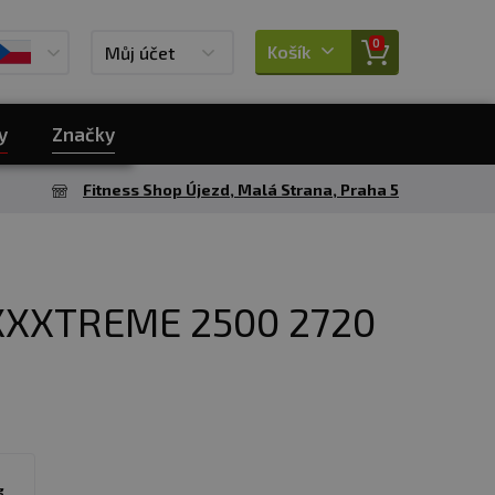
0
Košík
Můj účet
y
Značky
Fitness Shop Újezd, Malá Strana, Praha 5
XXTREME 2500 2720
g