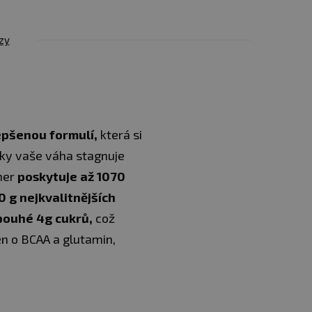
zy
epšenou formulí,
která si
inky vaše váha stagnuje
ner
poskytuje až 1070
 g nejkvalitnějších
 pouhé 4g cukrů,
což
n o BCAA a glutamin,