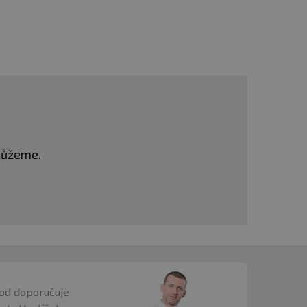
 proces stane mnohem
í vysněné postavy.
, jak rychle vaše tělo
stete, získávajíc
omůžeme.
od doporučuje