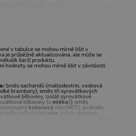
tví jídla, ale váha stále
Je čas to změnit! MUTANT
 kilogram svalové hmoty.
alorií, ale především
ené v tabulce se mohou mírně lišit v
s XXXtreme
obsahuje
nka je průběžně aktualizována, ale může se
koli tukovou tkáň. Je to
několik šarží produktu.
ní hodnoty se mohou mírně lišit v závislosti
ebuje k budování svalů,
ka:
Směs sacharidů (maltodextrin, vosková
ladké brambory); směs tří syrovátkových
ass XXXtreme je
ovátkové bílkoviny, izolát syrovátkové
rovátkové bílkoviny (z
mléka
)]; směs
í to obyčejný gainer - je
rakcionovaný
kokosový
olej (MCT), avokádo,
ťovadla (odtučněná
sója
, hrách, guarová
sledků.
Nyní můžete
é alkáliemi); obsahuje 2% nebo méně:
 reálné výsledky své
, přírodní smetanové aroma, sůl,
ebo
sójový
lecitin, sukralóza, instantní káva,
ymů (laktáza, proteáza), extrakt ze skořice