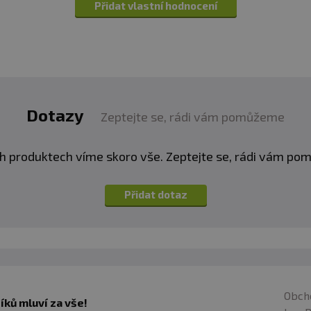
as a důslednost. Díky MUTANT Mass XXXtreme se tento
Přidat vlastní hodnocení
ě prolomíte bariéru, která vám dosud bránila v dosažen
at svalovou hmotu podle svých podmínek. Přesvědčte se
uli MUTANT Mass XXXtreme a sledujte, jak před očima ro
stavu!
Dotazy
Zeptejte se, rádi vám pomůžeme
h produktech víme skoro vše. Zeptejte se, rádi vám p
Přidat dotaz
- 18
z obal
Obch
ků mluví za vše!