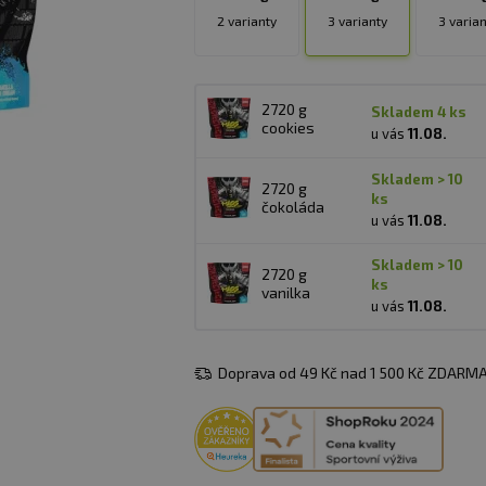
2 varianty
3 varianty
3 varian
2720 g
skladem 4 ks
cookies
u vás
11.08.
skladem > 10
2720 g
ks
čokoláda
u vás
11.08.
skladem > 10
2720 g
ks
vanilka
u vás
11.08.
Doprava od 49 Kč nad 1 500 Kč ZDARMA