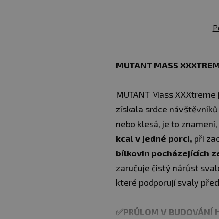
P
MUTANT MASS XXXTREM
MUTANT Mass XXXtreme 
získala srdce návštěvníků
nebo klesá, je to znamení
kcal v jedné porci,
při za
bílkovin pocházejících 
zaručuje čistý nárůst sva
které podporují svaly pře
✅PRŮLOM V BUDOVÁNÍ