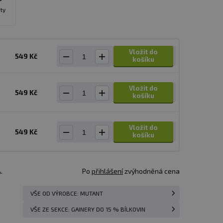
ty
Vložit do
549 Kč
košíku
Vložit do
549 Kč
košíku
Vložit do
549 Kč
košíku
.
Po
přihlášení
zvýhodněná cena
VŠE OD VÝROBCE: MUTANT
VŠE ZE SEKCE: GAINERY DO 15 % BÍLKOVIN