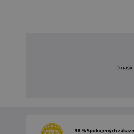
proces, který vyžaduje č
efektivnějším a vy konečn
Nečekejte - začněte budov
zareaguje na mocnou form
impozantní, svalnatou po
O našic
Balení:
2720 g
Dávka:
2 - 4 odměrky
Počet dávek v balení
: 9 
Minimální trvanlivost:
vi
98 % Spokojených zákazní