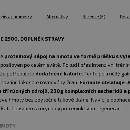
opis a parametry
Alternativy
Recenze
(6)
Dota
E 2500, DOPLNĚK STRAVY
je
proteinový nápoj na hmotu ve formě prášku s vyl
 posiloven po celém světě. Pokud i přes intenzivní trén
, že potřebujete
dodatečné kalorie.
Tento pokročilý gai
chování dokonalé rovnováhy živin.
Formule obsahuje 30
ze tří různých zdrojů, 230g komplexních sacharidů a
lové hmoty bez zbytečné tukové tkáně. Navíc je obohace
d katabolismem a urychlují potréninkovou regeneraci.
 HMOTY