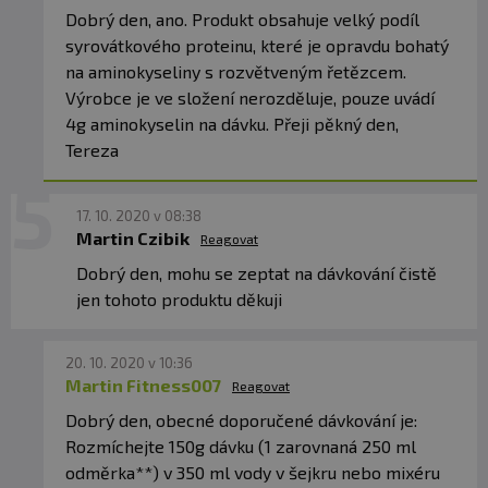
Dobrý den, ano. Produkt obsahuje velký podíl
syrovátkového proteinu, které je opravdu bohatý
na aminokyseliny s rozvětveným řetězcem.
Výrobce je ve složení nerozděluje, pouze uvádí
4g aminokyselin na dávku. Přeji pěkný den,
Tereza
17. 10. 2020 v 08:38
Martin Czibik
Reagovat
Dobrý den, mohu se zeptat na dávkování čistě
jen tohoto produktu děkuji
20. 10. 2020 v 10:36
Martin Fitness007
Reagovat
Dobrý den, obecné doporučené dávkování je:
Rozmíchejte 150g dávku (1 zarovnaná 250 ml
odměrka**) v 350 ml vody v šejkru nebo mixéru