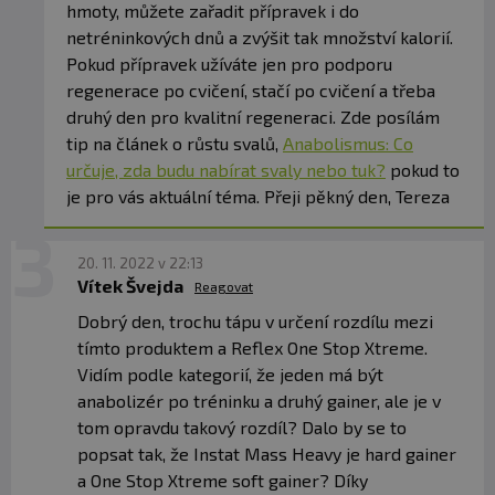
hmoty, můžete zařadit přípravek i do
netréninkových dnů a zvýšit tak množství kalorií.
Pokud přípravek užíváte jen pro podporu
regenerace po cvičení, stačí po cvičení a třeba
druhý den pro kvalitní regeneraci. Zde posílám
tip na článek o růstu svalů,
Anabolismus: Co
určuje, zda budu nabírat svaly nebo tuk?
pokud to
je pro vás aktuální téma. Přeji pěkný den, Tereza
20. 11. 2022 v 22:13
Vítek Švejda
Reagovat
Dobrý den, trochu tápu v určení rozdílu mezi
tímto produktem a Reflex One Stop Xtreme.
Vidím podle kategorií, že jeden má být
anabolizér po tréninku a druhý gainer, ale je v
tom opravdu takový rozdíl? Dalo by se to
popsat tak, že Instat Mass Heavy je hard gainer
a One Stop Xtreme soft gainer? Díky