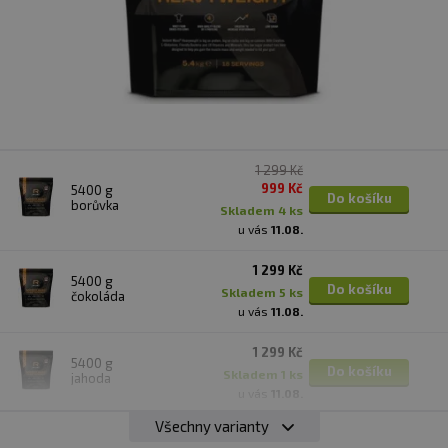
1 299 Kč
999 Kč
5400 g
Do košíku
borůvka
skladem 4 ks
u vás
11.08.
1 299 Kč
5400 g
Do košíku
skladem 5 ks
čokoláda
u vás
11.08.
1 299 Kč
5400 g
Do košíku
skladem 1 ks
jahoda
u vás
11.08.
Všechny varianty
1 299 Kč
5400 g