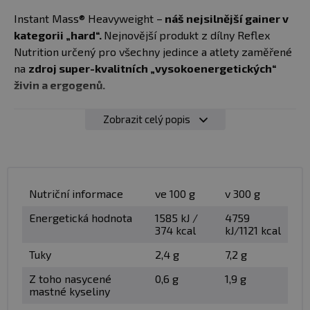
Instant Mass® Heavyweight –
náš nejsilnější gainer v
kategorii „hard“.
Nejnovější produkt z dílny Reflex
Nutrition určený pro všechny jedince a atlety zaměřené
na
zdroj super-kvalitních „vysokoenergetických“
živin a ergogenů.
✅ 1160 kalorií v dávce!
Zobrazit celý popis
✅ Quattro® protein complex – proteinová směs bílkovin
a hydrolyzátů s vysokou biologickou hodnotou
✅ CarboBiotics™ - speciální sacharidová směs bez
aditivních jednoduchých cukrů
Nutriční informace
ve 100 g
v 300 g
✅ Creapure® kreatin + chelatovaný zinek a hořčík +
Vitamín D3
Energetická hodnota
1585 kJ /
4759
374 kcal
kJ/1121 kcal
✅ Směs dvaceti důležitých vitamínů a minerálů v
nejúčinnějších formách
Tuky
2,4 g
7,2 g
Z toho nasycené
0,6 g
1,9 g
Heavyweight nabízí čtyři klíčové benefity:
mastné kyseliny
Heavyweight High BV Quattro® Protein Complex