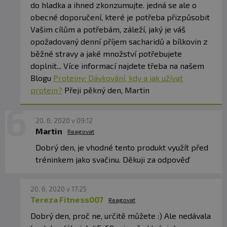
do hladka a ihned zkonzumujte. jedná se ale o
obecné doporučení, které je potřeba přizpůsobit
Vašim cílům a potřebám, záleží, jaký je váš
opožadovaný denní příjem sacharidů a bílkovin z
běžné stravy a jaké množství potřebujete
doplnit... Více informací najdete třeba na našem
Blogu
Proteiny: Dávkování, kdy a jak užívat
protein?
Přeji pěkný den, Martin
20. 6. 2020 v 09:12
Martin
Reagovat
Dobrý den, je vhodné tento produkt využít před
tréninkem jako svačinu. Děkuji za odpověď
20. 6. 2020 v 17:25
Tereza Fitness007
Reagovat
Dobrý den, proč ne, určitě můžete :) Ale nedávala