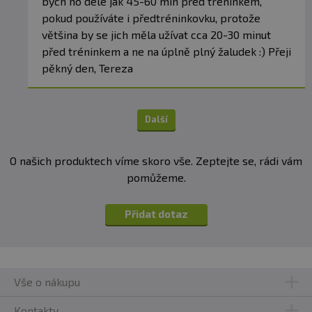
bych ho déle jak 45-60 min před tréninkem,
pokud používáte i předtréninkovku, protože
většina by se jich měla užívat cca 20-30 minut
před tréninkem a ne na úplně plný žaludek :) Přeji
pěkný den, Tereza
Další
O našich produktech víme skoro vše. Zeptejte se, rádi vám
pomůžeme.
Přidat dotaz
Vše o nákupu
Kontakty