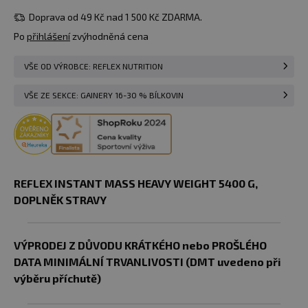
čokoláda/arašídové
Do košíku
skladem 2 ks
máslo
Doprava od 49 Kč nad 1 500 Kč ZDARMA.
u vás
11.08.
Po
přihlášení
zvýhodněná cena
1 299 Kč
5400 g
slaný
Do košíku
skladem 1 ks
VŠE OD VÝROBCE: REFLEX NUTRITION
karamel
u vás
11.08.
VŠE ZE SEKCE: GAINERY 16-30 % BÍLKOVIN
1 299 Kč
5400 g
Hlídat
899 Kč
borůvka
dostupnost
Momentálně
8.2026
nedostupné
1 299 Kč
5400 g
Hlídat
Momentálně
vanilka
dostupnost
REFLEX INSTANT MASS HEAVY WEIGHT 5400 G,
nedostupné
DOPLNĚK STRAVY
VÝPRODEJ Z DŮVODU KRÁTKÉHO nebo PROŠLÉHO
DATA MINIMÁLNÍ TRVANLIVOSTI (DMT uvedeno při
výběru příchutě)