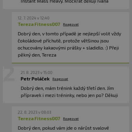
Skladujte v suchu a při teplotě do 25 °C. Nevystavujte
Instant Mass Heavy. Mockrát děkuji Ivana
přímému slunečnímu záření. Chraňte před mrazem.
Výrobce neručí za vady vzniklé nevhodným skladováním
12. 7. 2024 v 12:40
a použitím.
Tereza Fitness007
Reagovat
Dobrý den, v tomto případě je nejlepší volit vždy
Upozornění pro alergiky
: Alergeny ve složení
čokoládové příchutě, protože většinou jsou
produktu
tučně
zvýrazněny.
ochucovány kakaovými prášky + sladidlo. :) Přeji
pěkný den, Tereza
21. 8. 2023 v 15:00
Petr Poláček
Reagovat
Dobrý den, mám trénink každý třetí den. Jím
přípravek i mezi tréninky, nebo jen po? Děkuji
22. 8. 2023 v 08:03
Tereza Fitness007
Reagovat
Dobrý den, pokud vám jde o nárůst svalové