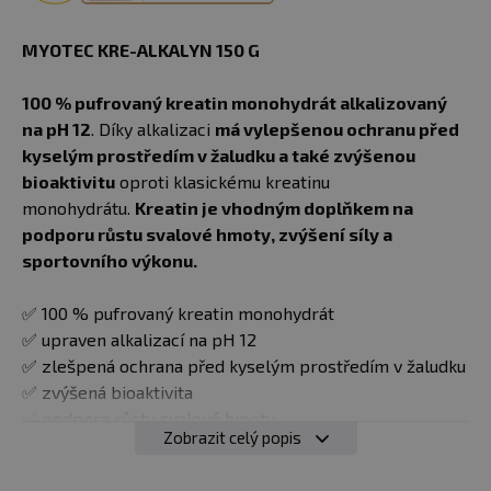
MYOTEC KRE-ALKALYN 150 G
100 % pufrovaný kreatin monohydrát alkalizovaný
na pH 12
. Díky alkalizaci
má vylepšenou ochranu před
kyselým prostředím v žaludku a také zvýšenou
bioaktivitu
oproti klasickému kreatinu
monohydrátu.
Kreatin je vhodným doplňkem na
podporu růstu svalové hmoty, zvýšení síly a
sportovního výkonu.
✅ 100 % pufrovaný kreatin monohydrát
✅ upraven alkalizací na pH 12
✅ zlešpená ochrana před kyselým prostředím v žaludku
✅ zvýšená bioaktivita
✅ podpora růstu svalové hmoty
Zobrazit celý popis
✅ pozitivní vliv na zvýšení síly a zlepšení sportovního
výkonu