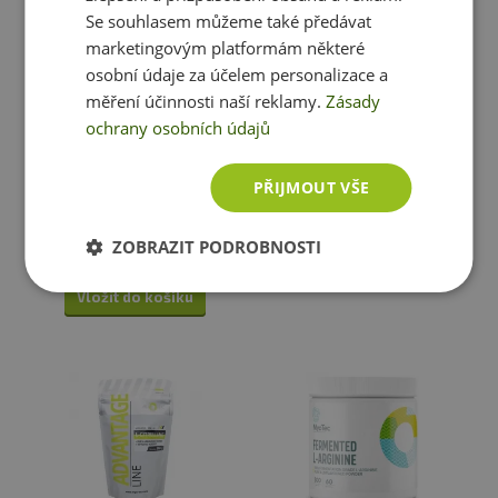
Se souhlasem můžeme také předávat
marketingovým platformám některé
osobní údaje za účelem personalizace a
Doprava zdarma
měření účinnosti naší reklamy.
Zásady
Nutrend Kre-alkalyn 120
MyoTec Royal Protein 2000 g
ochrany osobních údajů
kapslí
715 Kč
1 899 Kč
PŘIJMOUT VŠE
skladem
ihned k expedici
skladem
ihned k expedici
ZOBRAZIT PODROBNOSTI
Vložit do košíku