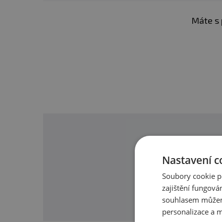
Máte s 
Nastavení c
O našic
Soubory cookie p
zajištění fungová
souhlasem můžem
personalizace a m