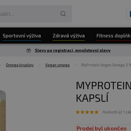
Sportovní výživa
Zdravá výživa
Fitness doplňk
Slevy po registraci, množstevní slevy
Omega kyseliny
Vegan omega
MyProtein Vegan Omega 3 9
MYPROTEIN
KAPSLÍ
Hodnotil již 1 zá
Prodej byl ukončen