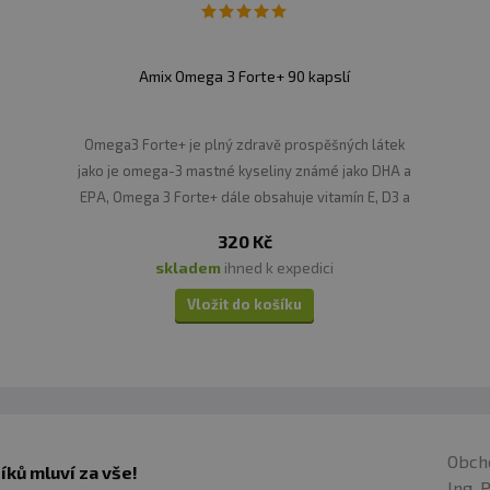
Amix Omega 3 Forte+ 90 kapslí
Omega3 Forte+ je plný zdravě prospěšných látek
jako je omega-3 mastné kyseliny známé jako DHA a
EPA, Omega 3 Forte+ dále obsahuje vitamín E, D3 a
K2.
320 Kč
skladem
ihned k expedici
Vložit do košíku
Obch
ků mluví za vše!
Ing. 