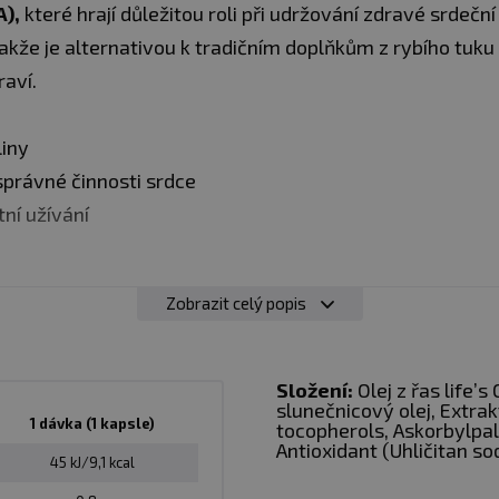
),
které hrají důležitou roli při udržování zdravé srdeční 
akže je alternativou k tradičním doplňkům z rybího tuku
aví.
liny
správné činnosti srdce
ní užívání
Zobrazit celý popis
olku denně po jídle.
Složení:
Olej z řas life’
slunečnicový olej, Extra
1 dávka (1 kapsle)
tocopherols, Askorbylpal
Antioxidant (Uhličitan so
45 kJ/9,1 kcal