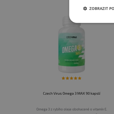
ZOBRAZIT P
Czech Virus Omega 3 MAX 90 kapslí
Omega 3 z rybího oleje obohacené o vitamín E.