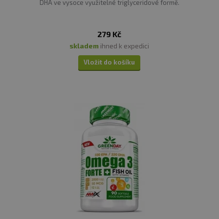
DHA ve vysoce využitelné triglyceridové formě.
279 Kč
skladem
ihned k expedici
Vložit do košíku