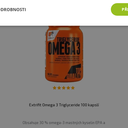
ODROBNOSTI
PŘ
Extrifit Omega 3 Triglyceride 100 kapslí
Obsahuje 30 % omega-3 mastných kyselin EPA a