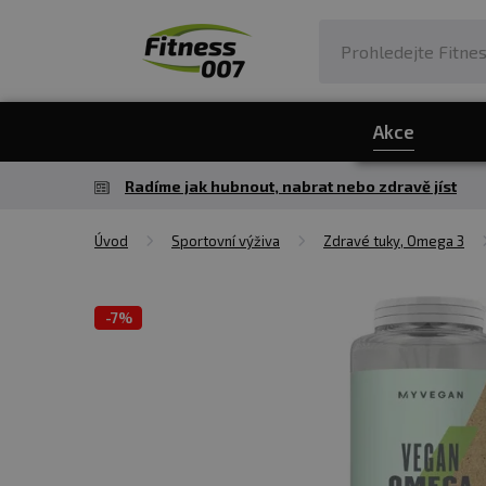
Akce
Radíme jak hubnout, nabrat nebo zdravě jíst
Úvod
Sportovní výživa
Zdravé tuky, Omega 3
-
7%