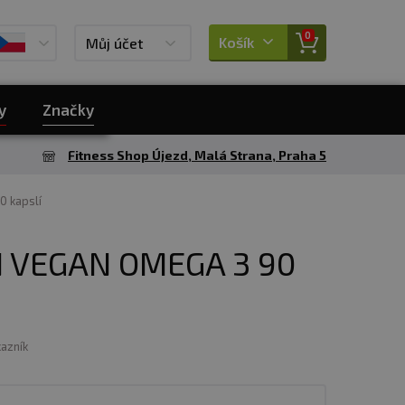
0
Košík
Můj účet
y
Značky
Fitness Shop Újezd, Malá Strana, Praha 5
0 kapslí
 VEGAN OMEGA 3 90
kazník