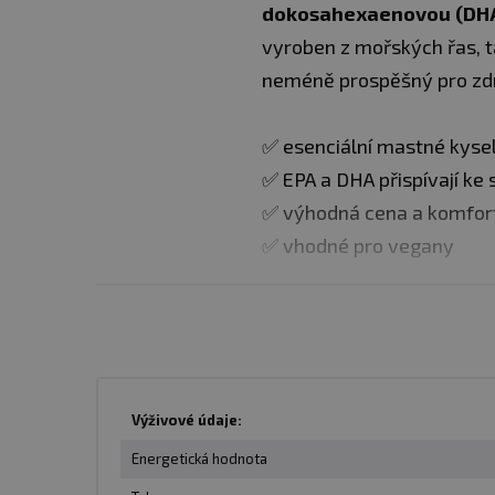
dokosahexaenovou (DHA
vyroben z mořských řas, t
neméně prospěšný pro zdr
✅ esenciální mastné kyse
✅ EPA a DHA přispívají ke 
✅ výhodná cena a komfort
✅ vhodné pro vegany
Dávkování
: Užívejte 1 tob
Balení
: 90 kapslí
Výživové údaje:
Dávka
: 1 kapsle
Energetická hodnota