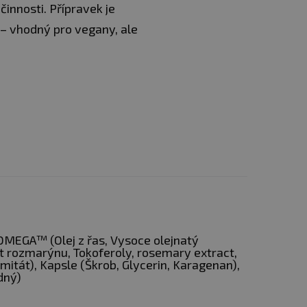
činnosti. Přípravek je
 – vhodný pro vegany, ale
s OMEGA™ (Olej z řas, Vysoce olejnatý
kt rozmarýnu, Tokoferoly, rosemary extract,
mitát), Kapsle (Škrob, Glycerin, Karagenan),
dný)