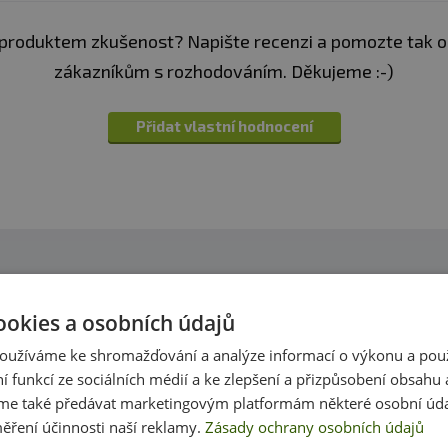
produktem zkušenost? Napište recenzi a pomozte tak 
zákazníkům s rozhodováním. Děkujeme :-)
Přidat vlastní hodnocení
Dotazy
Zeptejte se, rádi vám pomůžeme
ookies a osobních údajů
h produktech víme skoro vše. Zeptejte se, rádi vám p
oužíváme ke shromažďování a analýze informací o výkonu a pou
ní funkcí ze sociálních médií a ke zlepšení a přizpůsobení obsahu 
Přidat dotaz
e také předávat marketingovým platformám některé osobní úda
ěření účinnosti naší reklamy.
Zásady ochrany osobních údajů