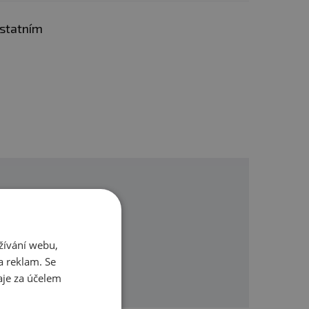
ostatním
omůžeme.
žívání webu,
a reklam. Se
je za účelem