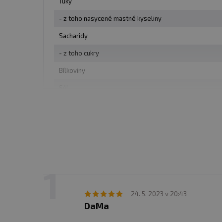
Tuky
Počet dávek v balení
: 90
- z toho nasycené mastné kyseliny
Minimální trvanlivost
: V
Sacharidy
- z toho cukry
Upozornění:
Doplněk str
Bílkoviny
doporučené denní dávkování
Sůl
Skladujte v suchu a při t
EPA (kyselina eikosapentaenová)
Výrobce neručí za vady v
DHA (kyselina dokosahexaenová)
Upozornění pro alergiky
24. 5. 2023 v 20:43
DaMa