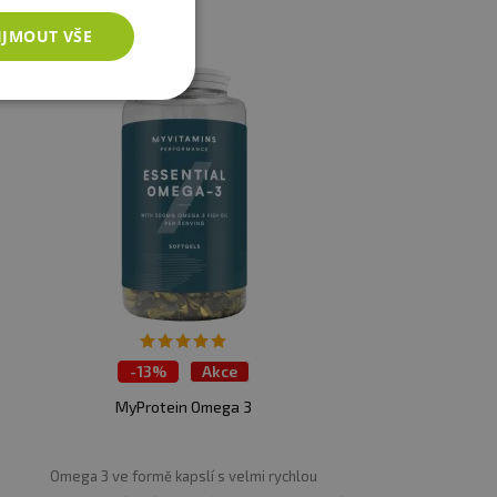
IJMOUT VŠE
-
13%
Akce
MyProtein Omega 3
Omega 3 ve formě kapslí s velmi rychlou