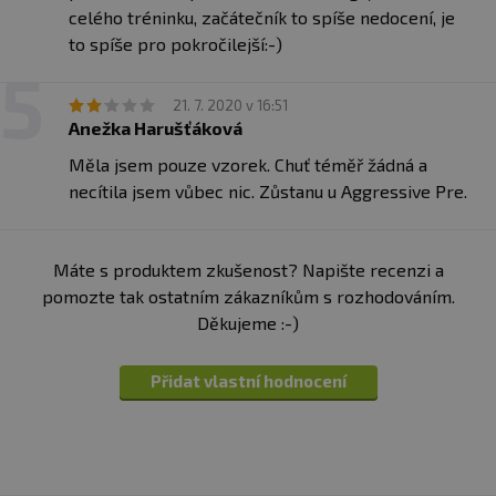
Dávka:
7-14 g
celého tréninku, začátečník to spíše nedocení, je
to spíše pro pokročilejší:-)
Počet dávek v balení:
20-40
21. 7. 2020 v 16:51
Min. trvanlivost:
Viz obal.
Anežka Harušťáková
Měla jsem pouze vzorek. Chuť téměř žádná a
Upozornění: Doplněk stravy.
Vhodné zejména pro
necítila jsem vůbec nic. Zůstanu u Aggressive Pre.
sportovce. Není náhradou pestré stravy. Nepřekračujte
doporučené denní dávkování. Ukládejte mimo dosah
dětí! Není vhodné pro děti, těhotné a kojící ženy.
Máte s produktem zkušenost? Napište recenzi a
Skladujte v suchu a při teplotě do 25 °C. Nevystavujte
pomozte tak ostatním zákazníkům s rozhodováním.
přímému slunečnímu záření. Chraňte před mrazem.
Děkujeme :-)
Výrobce, ani prodávající neručí za vady vzniklé
nevhodným skladováním a použitím.
Přidat vlastní hodnocení
Upozornění pro alergiky:
Alergeny ve složení produktu
jsou
tučně
zvýrazněné.