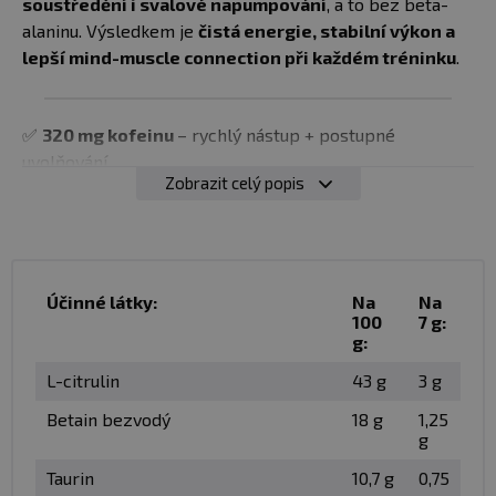
soustředění i svalové napumpování
, a to bez beta-
alaninu. Výsledkem je
čistá energie, stabilní výkon a
lepší mind-muscle connection při každém tréninku
.
✅
320 mg kofeinu
– rychlý nástup + postupné
uvolňování
Zobrazit celý popis
✅
6 000 mg L-Citrullinu
– podpora maximální pumpy a
prokrvení
✅
2 500 mg Betaine (TMG)
– vyšší síla a kvalitnější
kontrakce
✅
L-Theanin
– hladká energie bez nervozity
Účinné látky:
Na
Na
✅
Citicolin + Rhodiola rosea
– lepší soustředění a
100
7 g:
g:
mentální výkon
✅
Bez beta-alaninu
– žádné svědění, žádné brnění
L-citrulin
43 g
3 g
✅
Bez lepku
Betain bezvodý
18 g
1,25
g
✅ STABILNÍ ENERGIE BĚHEM TRÉNINKU
Taurin
10,7 g
0,75