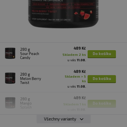
489 Kč
280 g
Sour Peach
Do košíku
skladem 2 ks
Candy
u vás
11.08.
489 Kč
280 g
skladem > 5
Melon Berry
Do košíku
ks
Twist
u vás
11.08.
489 Kč
280 g
Mango
Do košíku
skladem 1 ks
Splash
u vás
11.08.
Všechny varianty
280 g
489 Kč
Guava