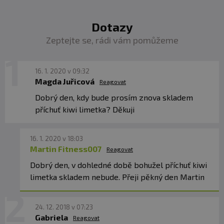
Dotazy
Zeptejte se, rádi vám pomůžeme
16. 1. 2020 v 09:32
Magda Juřicová
Reagovat
Dobrý den, kdy bude prosím znova skladem
příchuť kiwi limetka? Děkuji
16. 1. 2020 v 18:03
Martin Fitness007
Reagovat
Dobrý den, v dohledné době bohužel příchuť kiwi
limetka skladem nebude. Přeji pěkný den Martin
24. 12. 2018 v 07:23
Gabriela
Reagovat