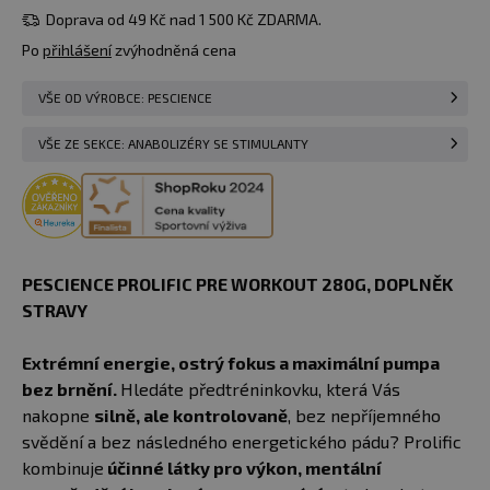
Do košíku
skladem 1 ks
Pineapple
Doprava od 49 Kč nad 1 500 Kč ZDARMA.
Punch
u vás
11.08.
Po
přihlášení
zvýhodněná cena
489 Kč
280 g
Sour Green
Do košíku
skladem 4 ks
VŠE OD VÝROBCE: PESCIENCE
Apple
u vás
11.08.
VŠE ZE SEKCE: ANABOLIZÉRY SE STIMULANTY
280 g
489 Kč
Hlídat
Raspberry
Momentálně
dostupnost
Lemonade
nedostupné
PESCIENCE PROLIFIC PRE WORKOUT 280G, DOPLNĚK
STRAVY
Extrémní energie, ostrý fokus a maximální pumpa
bez brnění.
Hledáte předtréninkovku, která Vás
nakopne
silně, ale kontrolovaně
, bez nepříjemného
svědění a bez následného energetického pádu? Prolific
kombinuje
účinné látky pro výkon, mentální