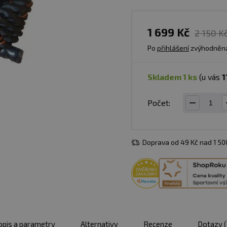
1 699 Kč
2 150 K
Po
přihlášení
zvýhodněn
skladem 1 ks
(u vás
1
Počet:
Doprava od 49 Kč nad 1 5
opis a parametry
Alternativy
Recenze
Dotazy