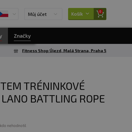
0
Košík
Můj účet
y
Značky
Fitness Shop Újezd, Malá Strana, Praha 5
TEM TRÉNINKOVÉ
 LANO BATTLING ROPE
ikdo nehodnotil