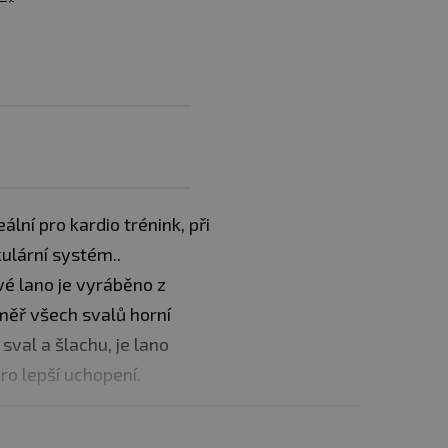
ální pro kardio trénink, při
ulární systém..
vé lano je vyráběno z
měř všech svalů horní
sval a šlachu, je lano
o lepší uchopení.