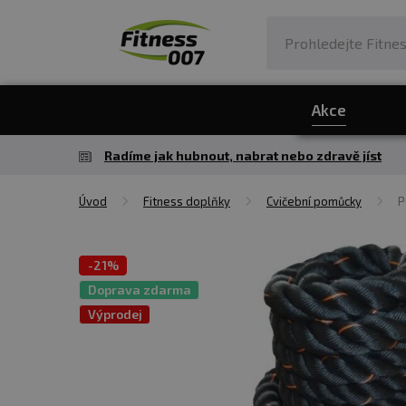
Akce
Radíme jak hubnout, nabrat nebo zdravě jíst
Úvod
Fitness doplňky
Cvičební pomůcky
P
-
21%
Doprava zdarma
Výprodej