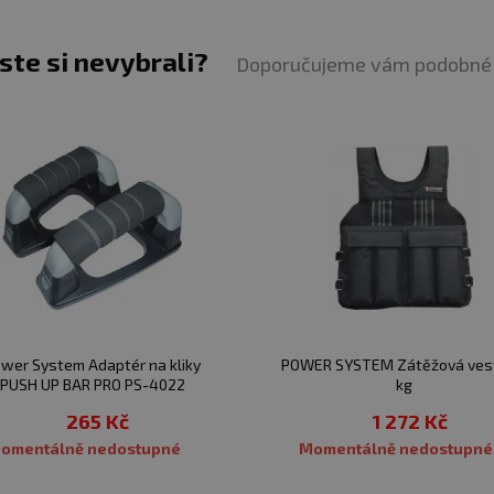
jste si nevybrali?
Doporučujeme vám podobné 
wer System Adaptér na kliky
POWER SYSTEM Zátěžová ves
PUSH UP BAR PRO PS-4022
kg
265 Kč
1 272 Kč
Momentálně nedostupné
Momentálně nedostupné