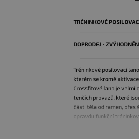
TRÉNINKOVÉ POSILOVAC
DOPRODEJ - ZVÝHODNĚN
Tréninkové posilovací lano 
kterém se kromě aktivace 
Crossfitové lano je velmi 
tenčích provazů, které js
části těla od ramen, přes 
opravdu funkční tréninkov
Technické parametry: