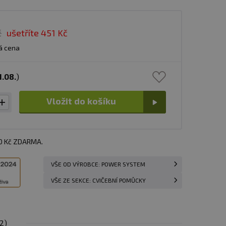
č
ušetříte
451 Kč
á cena
1.08.
)
Vložit do košíku
00 Kč ZDARMA.
VŠE OD VÝROBCE: POWER SYSTEM
VŠE ZE SEKCE: CVIČEBNÍ POMŮCKY
(2)