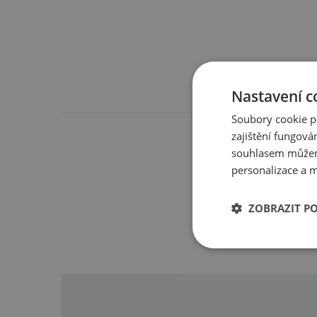
Nastavení c
Soubory cookie p
zajištění fungová
Máte s 
souhlasem můžem
personalizace a m
ZOBRAZIT P