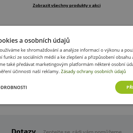
Zobrazit všechny produkty v akci
Recenze
Produkt zatím nikdo nehodnotil
ookies a osobních údajů
oužíváme ke shromažďování a analýze informací o výkonu a pou
ní funkcí ze sociálních médií a ke zlepšení a přizpůsobení obsahu 
produktem zkušenost? Napište recenzi a pomozte tak 
e také předávat marketingovým platformám některé osobní úda
zákazníkům s rozhodováním. Děkujeme :-)
ěření účinnosti naší reklamy.
Zásady ochrany osobních údajů
Přidat vlastní hodnocení
ODROBNOSTI
PŘ
Dotazy
Zeptejte se, rádi vám pomůžeme