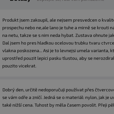
Produkt jsem zakoupil, ale nejsem presvedcen o kvalite 
prospechu nebo ne,ale lano je tuhe a mirně se krouti na
na netu, takze se s nim neda hybat. Zustava ohnute jak
Dal jsem ho pres hladkou ocelovou trubku tvaru ctvrce
vlakna poskozena... Asi je to levnejsi umela varianta,
uprostřed pouzit lepici pasku tlustou, aby se nerozdir
pouzito vicekrat.
Dobrý den, určitě nedoporučuji používat přes čtvercovo
se vám odře a zničí. Jedná se o materiál: nylon, jak je 
také nižší cena. Tuhost by měla časem povolit. Přeji p