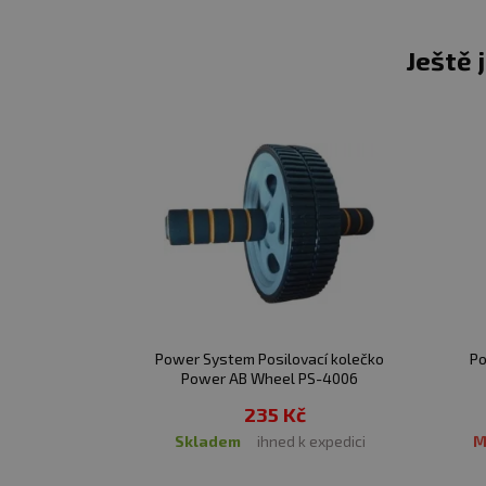
Délka 12 metrů
Ještě 
Průměr 42 mm
Trojúderové
Materiál:
nylon
Barva:
černá (viz. obráze)
Velikost:
Universální
Power System Posilovací kolečko
Po
Power AB Wheel PS-4006
235 Kč
skladem
ihned k expedici