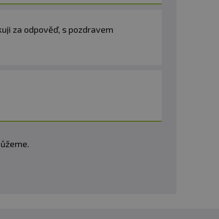
ěkuji za odpověď, s pozdravem
omůžeme.