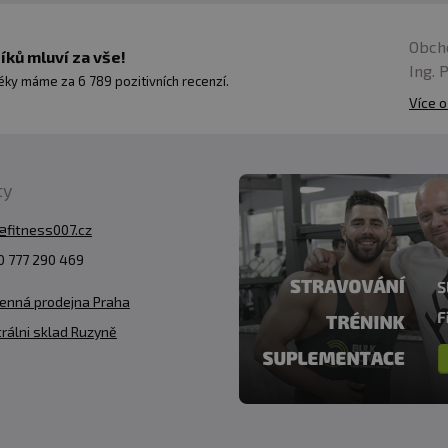
Obch
ků mluví za vše!
Ing. 
ky máme za 6 789 pozitivních recenzí.
Více o
ty
@fitness007.cz
 777 290 469
enná prodejna Praha
rálni sklad Ruzyně