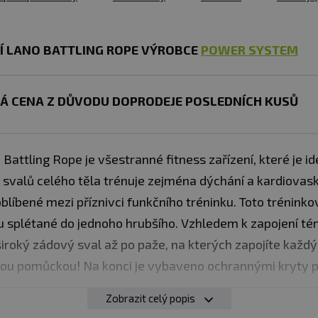
Í LANO BATTLING ROPE
VÝROBCE
POWER SYSTEM
Á CENA Z DŮVODU DOPRODEJE POSLEDNÍCH KUSŮ
Battling Rope je všestranné fitness zařízení, které je ide
svalů celého těla trénuje zejména dýchání a kardiovask
oblíbené mezi příznivci funkčního tréninku. Toto tréninko
ou splétané do jednoho hrubšího. Vzhledem k zapojení té
široký zádový sval až po paže, na kterých zapojíte každý 
ou pomůckou! Na konci je vybaveno ochrannými kryty pr
Zobrazit celý popis