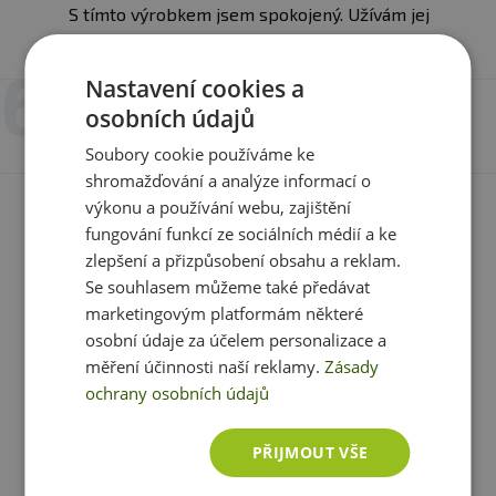
S tímto výrobkem jsem spokojený. Užívám jej
Doporučené dávkování:
Užívejte 1 tabletu denně
dlouhou dobu.
nejlépe před spaním. Užívejte zinek v kombinaci
Nastavení cookies a
s magnesiem, například s
Prom-In 100% Magnesium
26. 2. 2026 v 20:30
osobních údajů
Bisglycinate
.
Monika Šmídová
Soubory cookie používáme ke
Balení
: 120 tablet
shromažďování a analýze informací o
výkonu a používání webu, zajištění
Denní dávka
: 1 tableta
Další
fungování funkcí ze sociálních médií a ke
zlepšení a přizpůsobení obsahu a reklam.
Počet dávek v balení
: 120
Se souhlasem můžeme také předávat
marketingovým platformám některé
Máte s produktem zkušenost? Napište recenzi a
Minimální trvanlivost:
Viz obal
osobní údaje za účelem personalizace a
pomozte tak ostatním zákazníkům s rozhodováním.
měření účinnosti naší reklamy.
Zásady
Děkujeme :-)
Upozornění
:
Doplněk stravy.
Vhodné zejména pro
ochrany osobních údajů
sportovce. Není náhradou pestré stravy. Nepřekračujte
Přidat vlastní hodnocení
doporučené denní dávkování. Ukládejte mimo dosah
PŘIJMOUT VŠE
dětí! není vhodné pro děti, těhotné a kojící ženy.
Skladujte v suchu a při teplotě do 25 °C. Nevystavujte