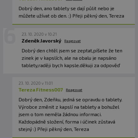
Dobrý den, ano tablety se dají půlit nebo je
můžete užívat ob den. :) Přeji pěkný den, Tereza
23. 10. 2020 v 10:21
Zdeněk Javorský
Reagovat
Dobrý den chtěl jsem se zeptat,píšete že ten
zinek je v kapslích, ale na obalu je napsáno
tablety,raději bych kapsle.děkuji za odpověď
23. 10. 2020 v 11:01
Tereza Fitness007
Reagovat
Dobrý den, Zdeňku, jedná se opravdu o tablety.
Výrobce změnit z kapslí na tablety a bohužel
jsem o tom neměla žádnou informaci.
Každopádně složení, forma i účinek zůstavá
stejný :) Přeji pěkný den, Tereza