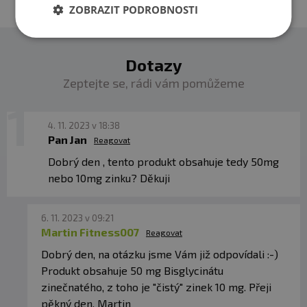
ZOBRAZIT PODROBNOSTI
přímému slunečnímu záření. Chraňte před mrazem.
Výrobce, ani prodávající neručí za vady vzniklé
nevhodným skladováním a použitím.
Dotazy
Zeptejte se, rádi vám pomůžeme
4. 11. 2023 v 18:38
Pan Jan
Reagovat
Dobrý den , tento produkt obsahuje tedy 50mg
nebo 10mg zinku? Děkuji
6. 11. 2023 v 09:21
Martin Fitness007
Reagovat
Dobrý den, na otázku jsme Vám již odpovídali :-)
Produkt obsahuje 50 mg Bisglycinátu
zinečnatého, z toho je "čistý" zinek 10 mg. Přeji
pěkný den, Martin