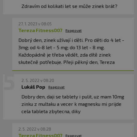
Zdravím od kolikati let se může zinek brát?
27. 1. 2023 v 08:05
Tereza Fitness007
Reagovat
Dobrý den, zinek užívají i děti. Pro děti do 4 let -
3mg; od 4-8 let - 5 mg; do 13 let - 8 mg.
Každopádně je třeba vědět, zda dítě zinek
skutečně potřebuje. Přeji pěkný den, Tereza
2. 5. 2022 v 08:20
Lukáš Pop
Reagovat
Dobry den, daji se tablety i pulit, uz mam 10mg
zinku z multaku a vecer k magnesku mi prijde
cela tableta zbytecna, diky
2. 5. 2022 v 08:28
Tereza Fitness007
Reagovat