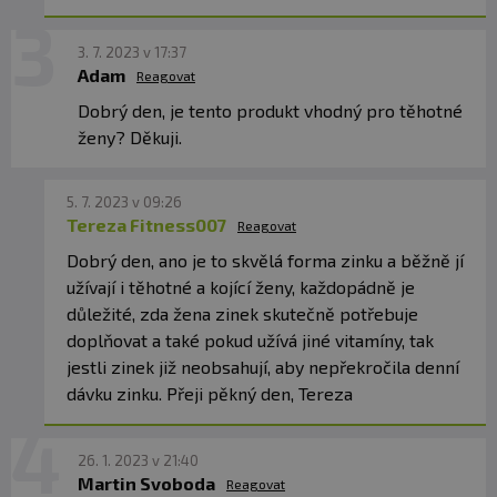
3. 7. 2023 v 17:37
Adam
Reagovat
Dobrý den, je tento produkt vhodný pro těhotné
ženy? Děkuji.
5. 7. 2023 v 09:26
Tereza Fitness007
Reagovat
Dobrý den, ano je to skvělá forma zinku a běžně jí
užívají i těhotné a kojící ženy, každopádně je
důležité, zda žena zinek skutečně potřebuje
doplňovat a také pokud užívá jiné vitamíny, tak
jestli zinek již neobsahují, aby nepřekročila denní
dávku zinku. Přeji pěkný den, Tereza
26. 1. 2023 v 21:40
Martin Svoboda
Reagovat