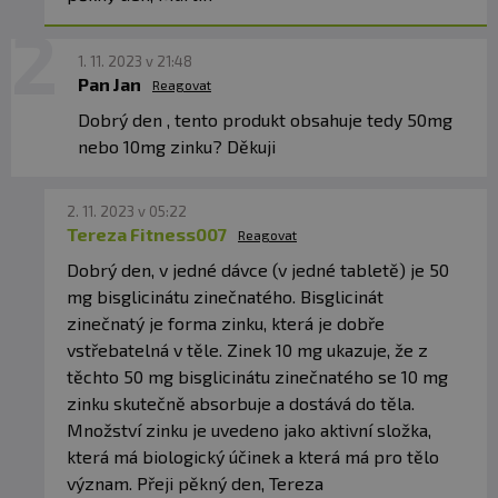
1. 11. 2023 v 21:48
Pan Jan
Reagovat
Dobrý den , tento produkt obsahuje tedy 50mg
nebo 10mg zinku? Děkuji
2. 11. 2023 v 05:22
Tereza Fitness007
Reagovat
Dobrý den, v jedné dávce (v jedné tabletě) je 50
mg bisglicinátu zinečnatého. Bisglicinát
zinečnatý je forma zinku, která je dobře
vstřebatelná v těle. Zinek 10 mg ukazuje, že z
těchto 50 mg bisglicinátu zinečnatého se 10 mg
zinku skutečně absorbuje a dostává do těla.
Množství zinku je uvedeno jako aktivní složka,
která má biologický účinek a která má pro tělo
význam. Přeji pěkný den, Tereza