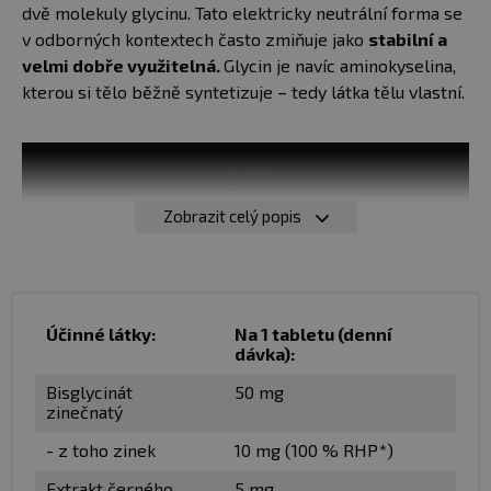
dvě molekuly glycinu. Tato elektricky neutrální forma se
v odborných kontextech často zmiňuje jako
stabilní a
velmi dobře využitelná.
Glycin je navíc aminokyselina,
kterou si tělo běžně syntetizuje – tedy látka tělu vlastní.
Zobrazit celý popis
Účinné látky:
Na 1 tabletu (denní
dávka):
Bisglycinát
50 mg
zinečnatý
- z toho zinek
10 mg (100 % RHP*)
Extrakt černého
5 mg