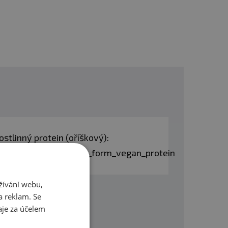
za případné škody vzniklé
ostlinný protein (oříškový):
series/bilkoviny/pure_form_vegan_protein
žívání webu,
a reklam. Se
omůžeme.
je za účelem