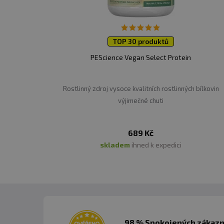
TOP 30 produktů
PEScience Vegan Select Protein
Rostlinný zdroj vysoce kvalitních rostlinných bílkovin
výjimečné chuti
689 Kč
skladem
ihned k expedici
98 % Spokojených zákazní