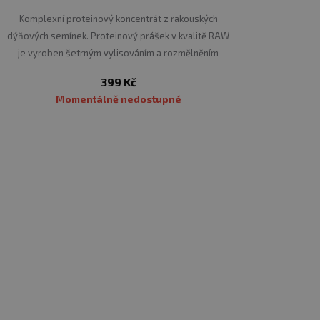
Komplexní proteinový koncentrát z rakouských
dýňových semínek. Proteinový prášek v kvalitě RAW
je vyroben šetrným vylisováním a rozmělněním
semínek
399 Kč
Momentálně nedostupné