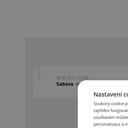
mimo dosah přímého slune
nevhodným použitím nebo
Upozornění pro alergiky
20. 8. 2021 v 22:20
Sabina
Reagovat
Nastavení c
Soubory cookie p
zajištění fungová
O našic
souhlasem můžem
personalizace a m