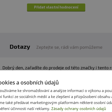
čního záření. Chraňte před mrazem. Výrobce neručí 
Přidat vlastní hodnocení
 skladováním.
:
Alergeny ve složení produktu
tučně
zvýrazněny.
Dotazy
Zeptejte se, rádi vám pomůžeme
Dobrý den, zařadíte do prodeje od této značky i tento r
https://www.scitecnutrition.com/cz/produkty/green_
ookies a osobních údajů
oužíváme ke shromažďování a analýze informací o výkonu a pou
ní funkcí ze sociálních médií a ke zlepšení a přizpůsobení obsahu 
h produktech víme skoro vše. Zeptejte se, rádi vám p
e také předávat marketingovým platformám některé osobní úda
ěření účinnosti naší reklamy.
Zásady ochrany osobních údajů
Přidat dotaz