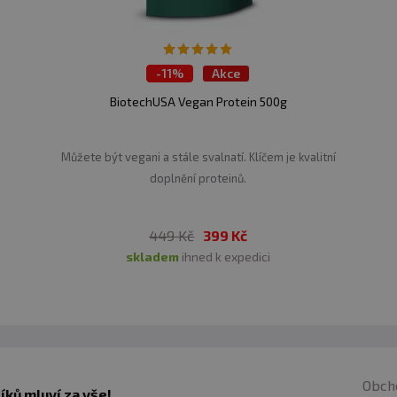
-
11%
Akce
BiotechUSA Vegan Protein 500g
Můžete být vegani a stále svalnatí. Klíčem je kvalitní
doplnění proteinů.
449 Kč
399 Kč
skladem
ihned k expedici
Obch
ků mluví za vše!