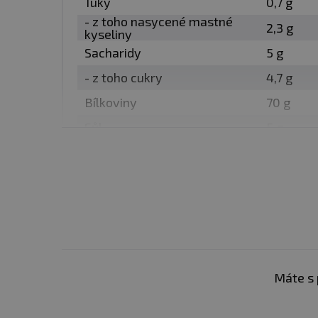
Tuky
0,7 g
mnohem lepší než syrovátk
- z toho nasycené mastné
2,3 g
že se pomalu tráví a přímo
kyseliny
Sacharidy
5 g
Doporučené dávkování:
- z toho cukry
4,7 g
Bílkoviny
70 g
Balení:
900 g
Sůl
5 g
Dávka:
30 g
Počet dávek v balení:
3
Minimální trvanlivost:
Vi
Máte s 
Upozornění: Doplněk str
Není určeno pro děti, těho