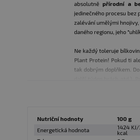
absolutně
přírodní a b
jedinečného procesu bez 
zalévání umělými hnojivy, 
daného regionu, jeho "uhlí
Ne každý toleruje bílkovi
Plant Protein! Pokud ti a
tak dobrým doplňkem. Do
další týden hrách atd.). 
S
21 g bílkovin
vysoké kva
tréninkem a regeneračn
hmoty a k jejímu zachov
Nutriční hodnoty
100 g
Hrachová bílkovina patří
1424 KJ/
Energetická hodnota
kcal
Vynikající obsah glutamin