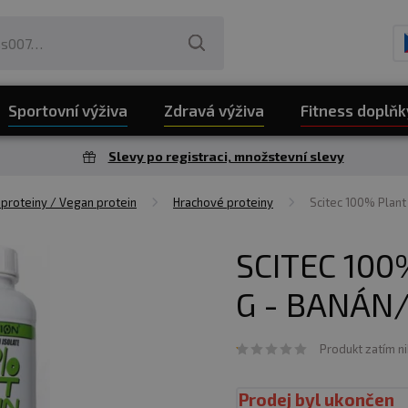
Sportovní výživa
Zdravá výživa
Fitness doplňk
Slevy po registraci, množstevní slevy
 proteiny / Vegan protein
Hrachové proteiny
Scitec 100% Plant
SCITEC 100
G - BANÁN
Produkt zatím n
Prodej byl ukončen