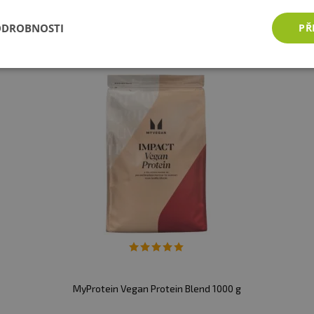
ODROBNOSTI
PŘ
MyProtein Vegan Protein Blend 1000 g