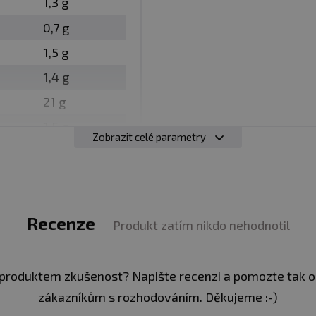
1,3 g
ová bílkovina. Navíc tato bílkovina účinně potlačuje p
0,7 g
 působí na faktory plnosti.
1,5 g
Smíchejte jednu porci 30 g s 300 ml vody, užívejte po tr
1,4 g
21 g
1,5 g
Zobrazit celé parametry
0
Recenze
Produkt zatím nikdo nehodnotil
z obal
produktem zkušenost? Napište recenzi a pomozte tak 
avy, se sladidly, vhodné zejména pro sportovce.
Nen
zákazníkům s rozhodováním. Děkujeme :-)
tné a kojící ženy. Ukládejte mimo dosah dětí! Skladujte v