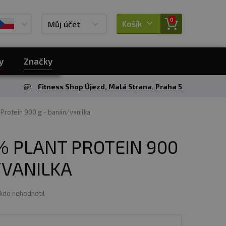
0
Košík
Můj účet
y
Značky
Fitness Shop Újezd, Malá Strana, Praha 5
 Protein 900 g - banán/vanilka
% PLANT PROTEIN 900
/VANILKA
ikdo nehodnotil