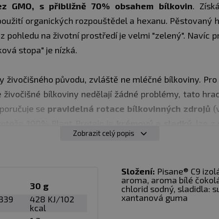
ez GMO, s přibližně 70% obsahem bílkovin
. Získ
použití organických rozpouštědel a hexanu. Pěstovaný h
z pohledu na životní prostředí je velmi "zelený". Navíc 
ková stopa" je nízká.
ny živočišného původu, zvláště ne mléčné bílkoviny. Pro
le živočišné bílkoviny nedělají žádné problémy, tato hra
poručuje se
pravidelná rotace bílkovinných zdrojů
(
Protože 100% Plant Protein je
krémový a sladký
, lze z
Zobrazit celý popis
lity v každé dávce je vynikající formulí,
vhodnou jako
í nápoj po tréninku
. Bílkoviny obsažené v produktu p
ání,
stejně jako k udržování normálního stavu kostí.
Složení:
Pisane® C9 izol
aroma, aroma bílé čokol
30 g
chlorid sodný, sladidla:
, co se týče nutričních hodnot, mezi nejlepší bílk
xantanová guma
339
428 KJ/102
kcal
u, lysinu a BCAA je podobná syrovátkové bílkovině, z 