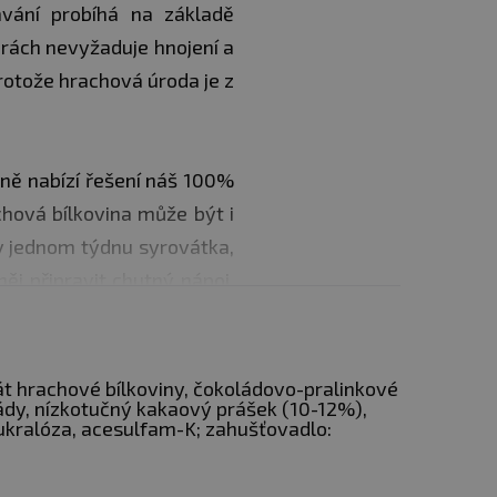
ávání probíhá na základě
rách nevyžaduje hnojení a
protože hrachová úroda je z
 ně nabízí řešení náš 100%
chová bílkovina může být i
v jednom týdnu syrovátka,
 něj připravit chutný nápoj.
 energetický nápoj před
řispívají k
růstu svalové
át hrachové bílkoviny, čokoládovo-pralinkové
ády, nízkotučný kakaový prášek (10-12%),
 sukralóza, acesulfam-K; zahušťovadlo:
oviny rostlinného původu.
pohledu obsahu argininu je