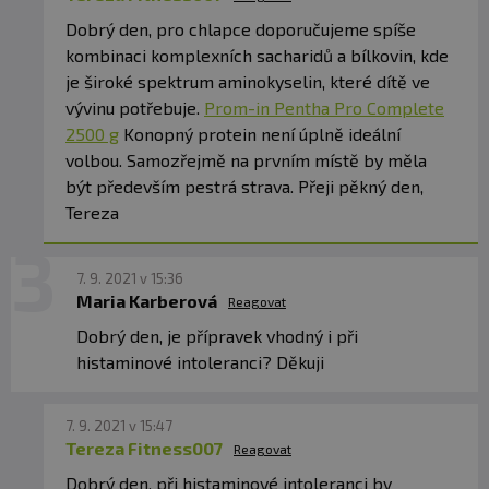
Dobrý den, pro chlapce doporučujeme spíše
kombinaci komplexních sacharidů a bílkovin, kde
je široké spektrum aminokyselin, které dítě ve
vývinu potřebuje.
Prom-in Pentha Pro Complete
2500 g
Konopný protein není úplně ideální
volbou. Samozřejmě na prvním místě by měla
být především pestrá strava. Přeji pěkný den,
Tereza
7. 9. 2021 v 15:36
Maria Karberová
Reagovat
Dobrý den, je přípravek vhodný i při
histaminové intoleranci? Děkuji
7. 9. 2021 v 15:47
Tereza Fitness007
Reagovat
Dobrý den, při histaminové intoleranci by