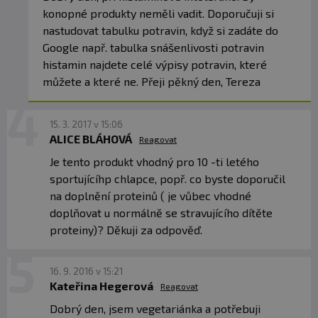
konopné produkty neměli vadit. Doporučuji si
nastudovat tabulku potravin, když si zadáte do
Google např. tabulka snášenlivosti potravin
histamin najdete celé výpisy potravin, které
můžete a které ne. Přeji pěkný den, Tereza
15. 3. 2017 v 15:06
ALICE BLÁHOVÁ
Reagovat
Je tento produkt vhodný pro 10 -ti letého
sportujícíhp chlapce, popř. co byste doporučil
na doplnění proteinů ( je vůbec vhodné
doplňovat u normálně se stravujícího dítěte
proteiny)? Děkuji za odpověď.
16. 9. 2016 v 15:21
Kateřina Hegerová
Reagovat
Dobrý den, jsem vegetariánka a potřebuji