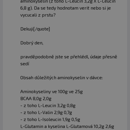
aminokyselin (z toho L-Leucin 3,2g X L-Leucin
6,8 g). Da se tedy hodnotam verit nebo si je
vycucali z prstu?
Dekuji[/quote]
Dobrý den,
pravděpodobně jste se přehlédl, údaje přesně
sedí
Obsah důležitých aminokyselin v dávce:
Aminokyseliny ve 100g ve 25g
BCAA 8,0g 2,0g
- z toho L-Leucin 3,2g 0,8g
- z toho L-Valin 2,9g 0,7g
- z toho L-Isoleucin 1,9g 0,5g
L-Glutamin a kyselina L-Glutamová 10,2g 2,6g