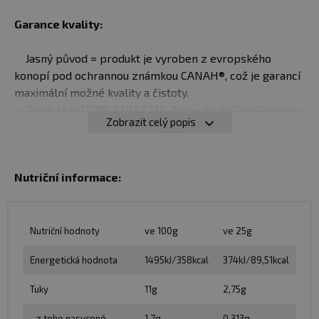
Garance kvality:
Jasný původ = produkt je vyroben z evropského
konopí pod ochrannou známkou CANAH®, což je garancí
maximální možné kvality a čistoty.
Produkt je 100% RAW, GMO-free, vhodný pro Vegany.
Zobrazit celý popis
Produkt je bez přídavku konzervantů, barviv, plnidel a
příchutí.
Produkt je naprosto čistý = neobsahuje stopy lepku a
Nutriční informace:
dalších nežádoucích příměsí.
Balení:
1kg
Nutriční hodnoty
ve 100g
ve 25g
Dávkování:
Energetická hodnota
1495kJ/358kcal
374kJ/89,51kcal
1 porce: 25 g (dvě vrchovaté polévkové lžíce)
Tuky
11g
2,75g
smíchejte s 150 - 250 ml vody, džusu, cereálií, polévky
nebo rostlinného mléka. Dávkujte po tréninku, popř.
- z toho nasycené
1,7g
0,313g