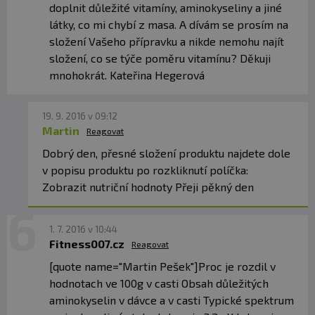
doplnit důležité vitamíny, aminokyseliny a jiné
látky, co mi chybí z masa. A dívám se prosím na
složení Vašeho přípravku a nikde nemohu najít
složení, co se týče poměru vitamínu? Děkuji
mnohokrát. Kateřina Hegerová
19. 9. 2016 v 09:12
Martin
Reagovat
Dobrý den, přesné složení produktu najdete dole
v popisu produktu po rozkliknutí políčka:
Zobrazit nutriční hodnoty Přeji pěkný den
1. 7. 2016 v 10:44
Fitness007.cz
Reagovat
[quote name="Martin Pešek"]Proc je rozdil v
hodnotach ve 100g v casti Obsah důležitých
aminokyselin v dávce a v casti Typické spektrum