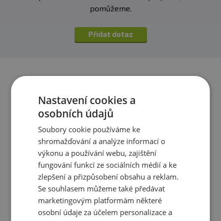
pomůžeme.
Přidat dotaz
Nastavení cookies a
osobních údajů
Soubory cookie používáme ke
shromažďování a analýze informací o
výkonu a používání webu, zajištění
fungování funkcí ze sociálních médií a ke
zlepšení a přizpůsobení obsahu a reklam.
Scitec CO-Q10 150 mg 100
Scitec DAA Pro 100 kapslí
Se souhlasem můžeme také předávat
kapslí
marketingovým platformám některé
osobní údaje za účelem personalizace a
339 Kč
389 Kč