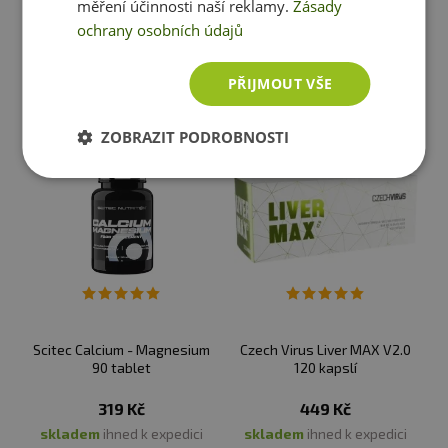
měření účinnosti naší reklamy.
Zásady
skladem
ihned k expedici
skladem
ihned k expedici
ochrany osobních údajů
PŘIJMOUT VŠE
Vložit do košíku
Vložit do košíku
ZOBRAZIT PODROBNOSTI
Scitec Calcium - Magnesium
Czech Virus Liver MAX V2.0
90 tablet
120 kapslí
319 Kč
449 Kč
skladem
ihned k expedici
skladem
ihned k expedici