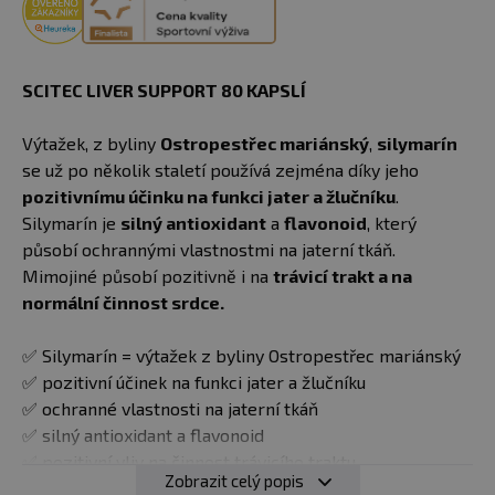
SCITEC LIVER SUPPORT 80 KAPSLÍ
Výtažek, z byliny
Ostropestřec mariánský
,
silymarín
se už po několik staletí používá zejména díky jeho
pozitivnímu účinku na funkci jater a žlučníku
.
Silymarín je
silný antioxidant
a
flavonoid
, který
působí ochrannými vlastnostmi na jaterní tkáň.
Mimojiné působí pozitivně i na
trávicí trakt a na
normální činnost srdce.
✅ Silymarín = výtažek z byliny Ostropestřec mariánský
✅ pozitivní účinek na funkci jater a žlučníku
✅ ochranné vlastnosti na jaterní tkáň
✅ silný antioxidant a flavonoid
✅ pozitivní vliv na činnost trávicího traktu
Zobrazit celý popis
✅ pozitivní vliv na normální činnost srdce