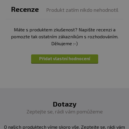
slunečnímu záření. Chraňte před mrazem. Výrobce a
prodejce neručí za vady vzniklé nevhodným
Recenze
Produkt zatím nikdo nehodnotil
skladováním a použitím.
Upozornění pro alergiky
: Alergeny ve složení produktu
Máte s produktem zkušenost? Napište recenzi a
tučně
zvýrazněny.
pomozte tak ostatním zákazníkům s rozhodováním.
Děkujeme :-)
Přidat vlastní hodnocení
Dotazy
Zeptejte se, rádi vám pomůžeme
O našich produktech víme skoro vše. Zeptejte se, rádi vám