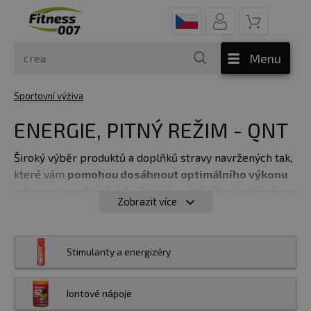
Menu
Sportovní výživa
ENERGIE, PITNÝ REŽIM - QNT
Široký výběr produktů a doplňků stravy navržených tak,
které vám
pomohou dosáhnout optimálního výkonu
při sportu a aktivitách.
Základem každého úspěšného
Zobrazit více
tréninku je dostatek energie a udržení hydratace.
V této kategorii na vás čekají energetické gely,
Stimulanty a energizéry
energetické a iontové nápoje, které vám
dodají
potřebnou energii pro intenzivní cvičení a pomohou
zlepšit vytrvalost. Suplementy jsou vyvinuty s
Iontové nápoje
ohledem na nutriční potřeby sportovců a obsahují