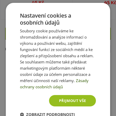
Jirka Vacek.
45 Kč
45 K
Nastavení cookies a
✅
Stimulanty a energizéry:
Produkty, které vám
osobních údajů
zobrazit další produkty
poskytnou
dostatek energie a povzbudí k
maximálnímu výkonu
Soubory cookie používáme ke
. Suplementy jsou navrženy tak,
Upřesnit filtry
aby pomohly překonat únavu a zvýšit bdělost a
shromažďování a analýze informací o
koncentraci, protože obsahují klíčové složky, jako je
výkonu a používání webu, zajištění
Nejprodávanější
kofein, taurin a další stimulanty, které podporují fyzickou
fungování funkcí ze sociálních médií a ke
ŘADIT DLE:
a mentální pohodu.
zlepšení a přizpůsobení obsahu a reklam.
Se souhlasem můžeme také předávat
✅
Iontové nápoje:
marketingovým platformám některé
Iontové nápoje jsou nezbytnou
součástí
osobní údaje za účelem personalizace a
pro udržení hydratace během intenzivního
cvičení a sportovních aktivit.
měření účinnosti naší reklamy.
Široký výběr nápojů,
Zásady
které obsahují důležité elektrolyty, jako jsou sodík,
ochrany osobních údajů
draslík, hořčík a vápník. Elektrolyty pomáhají udržovat
rovnováhu tekutin v těle, optimalizují svalovou funkci a
PŘIJMOUT VŠE
chrání před dehydratací.
ZOBRAZIT PODROBNOSTI