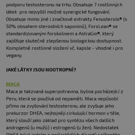
podporu testosteronu na trhu. Obsahuje 7 rostlinných
látek pro nejvyšší možné synergické fungování.
Obsahuje mimo jiné i značkové extrakty Fenusterols® (s
50% obsahem steroidních saponinů), ForsLean® se
standardizovaným forskolinem a AstraGin®, který
zajišťuje skutečně zlepšenou biologickou dostupnost.
Kompletně rostlinné složení vč. kapsle - vhodné i pro
vegany.
JAKÉ LÁTKY JSOU NOOTROPNÍ?
MACA
Maca je takzvaná superpotravina, bylina pocházející z
Peru, která se používá od nepaměti. Maca nepůsobí
přímo na zvyšování testosteronu, ale zvyšuje jeho
prekurzor DHEA, nejhojněji cirkulující hormon v těle,
který slouží jako základ pro syntézu všech dalších
androgenů (u mužů) i estrogenů (u žen). Nedostatek
DHEA bývá jedním z nejčastějších důvodů sníženého