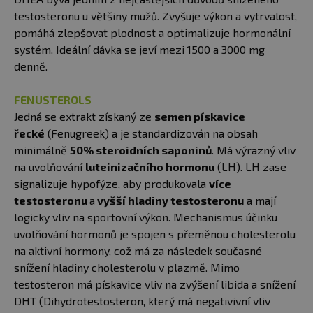
testosteronu u většiny mužů. Zvyšuje výkon a vytrvalost,
pomáhá zlepšovat plodnost a optimalizuje hormonální
systém. Ideální dávka se jeví mezi 1500 a 3000 mg
denně.
FENUSTEROLS
Jedná se extrakt získaný ze
semen pískavice
řecké
(Fenugreek) a je standardizován na obsah
minimálně
50% steroidních saponinů
. Má výrazný vliv
na uvolňování
luteinizačního hormonu
(LH). LH zase
signalizuje hypofýze, aby produkovala
více
testosteronu
a
vyšší hladiny testosteronu
a mají
logicky vliv na sportovní výkon. Mechanismus účinku
uvolňování hormonů je spojen s přeměnou cholesterolu
na aktivní hormony, což má za následek současné
snížení hladiny cholesterolu v plazmě. Mimo
testosteron má pískavice vliv na zvýšení libida a snížení
DHT (Dihydrotestosteron, který má negativivní vliv