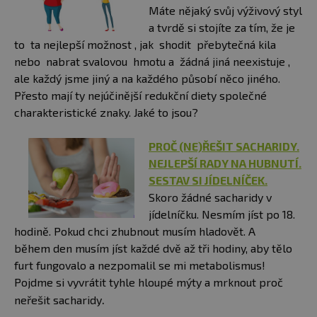
Máte nějaký svůj výživový styl
a tvrdě si stojíte za tím, že je
to ta nejlepší možnost , jak shodit přebytečná kila
nebo nabrat svalovou hmotu a žádná jiná neexistuje ,
ale každý jsme jiný a na každého působí něco jiného.
Přesto mají ty nejúčinější redukční diety společné
charakteristické znaky. Jaké to jsou?
PROČ (NE)ŘEŠIT SACHARIDY.
NEJLEPŠÍ RADY NA HUBNUTÍ.
SESTAV SI JÍDELNÍČEK.
​Skoro žádné sacharidy v
jídelníčku. Nesmím jíst po 18.
hodině. Pokud chci zhubnout musím hladovět. A
během den musím jíst každé dvě až tři hodiny, aby tělo
furt fungovalo a nezpomalil se mi metabolismus!
Pojdme si vyvrátit tyhle hloupé mýty a mrknout proč
.
neřešit sacharidy