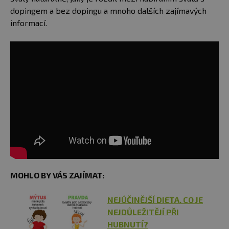
dopingem a bez dopingu a mnoho dalších zajímavých
informací.
MOHLO BY VÁS ZAJÍMAT:
NEJÚČINĚJŠÍ DIETA. CO JE
NEJDŮLEŽITĚJÍ PŘI
HUBNUTÍ?