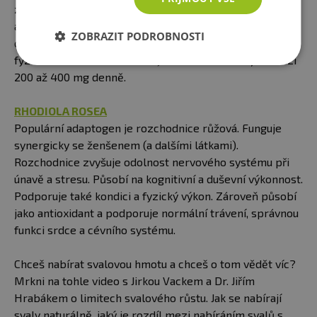
zvyšuje proudění krve. Jedná se o nejpopulárnější
adaptogen, který pomáhá optimalizovat činnost
ZOBRAZIT PODROBNOSTI
organismu (normální hladina cukru v krvi, krevní tlak,
fyzické a duševní zdraví atd.). Ideální dávka se jeví mezi
200 až 400 mg denně.
RHODIOLA ROSEA
Populární adaptogen je rozchodnice růžová. Funguje
synergicky se ženšenem (a dalšími látkami).
Rozchodnice zvyšuje odolnost nervového systému při
únavě a stresu. Působí na kognitivní a duševní výkonnost.
Podporuje také kondici a fyzický výkon. Zároveň působí
jako antioxidant a podporuje normální trávení, správnou
funkci srdce a cévního systému.
Chceš nabírat svalovou hmotu a chceš o tom vědět víc?
Mrkni na tohle video s Jirkou Vackem a Dr. Jiřím
Hrabákem o limitech svalového růstu. Jak se nabírají
svaly naturálně, jaký je rozdíl mezi nabíráním svalů s