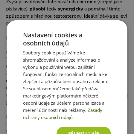
Zvyšuje uvolňování luteinizačního hormon (stejně jako
pískavice),
působí
tedy
synergicky
a pomáhají tímto
způsobem s hladinou testosteronu. Ideální dávka se jeví
mezi
300
až
500
mg denně.
Nastavení cookies a
FORSLEAN
osobních údajů
Tato látka obsahuje patentovaný extrakt z kořenů
rostliny Coleus forskohlii, který je standardizovaný na
Soubory cookie používáme ke
10% obsah forskolinu. Forskolin byl tradičně znám pro
shromažďování a analýze informací o
svou širokou škálu výhod, pozornost vědců si však
výkonu a používání webu, zajištění
zasloužila jeho činnost jako non-adrenergní stimulátor
fungování funkcí ze sociálních médií a ke
enzymu adenylátcyklázy, který má podpůrnou roli při
zlepšení a přizpůsobení obsahu a reklam.
řízení tělesné hmotnosti a podporu čisté svalové hmoty.
Se souhlasem můžeme také předávat
Forskolin má vliv na hladinu testosteronu a ideální dávka
marketingovým platformám některé
je 250 mg,
osobní údaje za účelem personalizace a
měření účinnosti naší reklamy.
Zásady
PANAX GINSENG
ochrany osobních údajů
Ženšen pravý má zanedbatelný vliv na testosteron,
nicméně pomáhá snižovat únavu, zvyšovat soustředění a
PŘIJMOUT VŠE