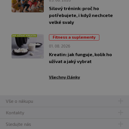
Silový trénink: proč ho
potřebujete, i když nechcete
velké svaly
Fitness a suplementy
01. 08. 2026
Kreatin: jak funguje, kolik ho
užívat a jaký vybrat
Všechny články
Vše o nákupu
Kontakty
Sledujte nás