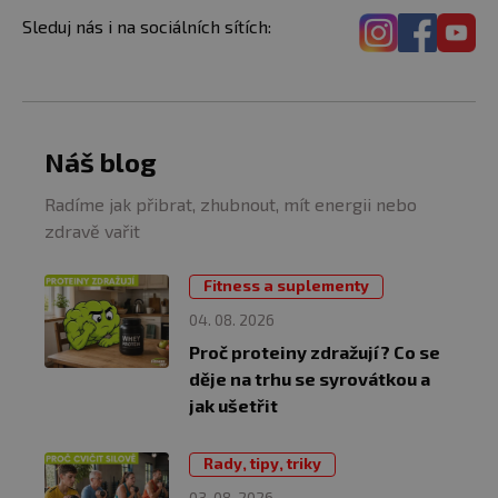
Sleduj nás i na sociálních sítích:
Náš blog
Radíme jak přibrat, zhubnout, mít energii nebo
zdravě vařit
Fitness a suplementy
04. 08. 2026
Proč proteiny zdražují? Co se
děje na trhu se syrovátkou a
jak ušetřit
Rady, tipy, triky
03. 08. 2026