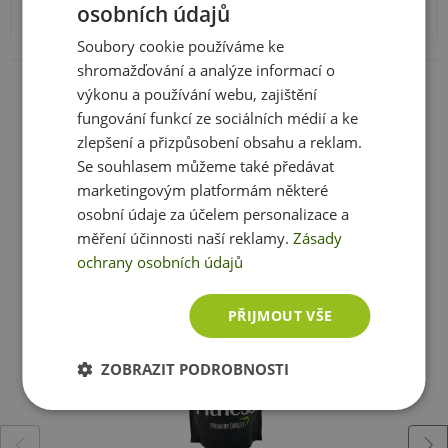
osobních údajů
a dalších nežádoucích příměsí.
Z toho nasycené
1,3 g
0,33 g
mastné kyseliny
Soubory cookie používáme ke
shromažďování a analýze informací o
Doporučené dávkování:
Zobrazit celé parametry
výkonu a používání webu, zajištění
Sacharidy
6,3 g
1,6 g
fungování funkcí ze sociálních médií a ke
zlepšení a přizpůsobení obsahu a reklam.
1 porce: 25 g smíchejte s 150 - 250 ml vody, kokosové
Z toho cukry
<0,5 g
<0,13 g
Se souhlasem můžeme také předávat
vody, džusu, cereálií, polévky nebo rostlinného mléka.
marketingovým platformám některé
Dávkujte po tréninku, popř. během dne na svačinu.
Ještě jste si nevybrali?
osobní údaje za účelem personalizace a
Produkt lze použít jako součást zdravé kuchyně.
Vláknina
3,1 g
0,8 g
Doporučujeme vám podobné produkty
měření účinnosti naší reklamy.
Zásady
ochrany osobních údajů
Bílkoviny
77 g
19,3 g
PŘIJMOUT VŠE
Sůl
0,1 g
<0,1 g
ZOBRAZIT PODROBNOSTI
*1 porce odpovídá 25 g. Balení obsahuje přibližně 40