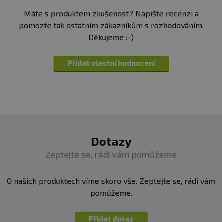
dosah dětí. Může obsahovat stopy suchých skořápkových plodů.
Arginin
6,44 g
1,61 g
Máte s produktem zkušenost? Napište recenzi a
pomozte tak ostatním zákazníkům s rozhodováním.
Děkujeme :-)
*1 porce odpovídá 25 g. Balení obsahuje přibližně 40
Přidat vlastní hodnocení
porcí.
Typické spektrum aminokyselin:
100 g
25 g
Dotazy
Zeptejte se, rádi vám pomůžeme
Alanin
4,54 g
1,13 g
O našich produktech víme skoro vše. Zeptejte se, rádi vám
Arginin
6,44 g
1,61 g
pomůžeme.
Přidat dotaz
Kyselina Asparagová
6,86 g
1,71 g