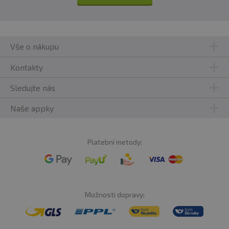
Cystin
1,72 g
0,43 g
Vše o nákupu
Kyselina Glutamová, Glutamin
13,77 g
3,44 g
Kontakty
Sledujte nás
Glycin
3,42 g
0,85 g
Naše appky
Histidin
1,68 g
0,42 g
Platební metody:
Isoleucin
3,42 g
0,85 g
Leucin
6,49 g
1,62 g
Možnosti dopravy:
Lysin
2,45 g
0,61 g