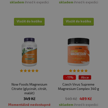
skladem
ihned k expedici
skladem
ihned k expedici
Vložit do košíku
Vložit do košíku
-
11%
Akce
TOP 30 produktů
Now Foods Magnesium
Czech Virus Supreme
Citrate (glycinát, citrát,
Magnesium Complex 340 g
malát)
349 Kč
549 Kč
489 Kč
Momentálně nedostupné
skladem
ihned k expedici