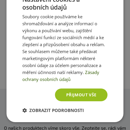
mrazem. Výrobce neručí za vady vzniklé nevhodným
osobních údajů
skladováním a použitím.
Recenze
Produkt zatím nikdo nehodnotil
Soubory cookie používáme ke
Upozornění pro alergiky:
Alergeny ve složení
shromažďování a analýze informací o
produktu
tučně
zvýrazněny.
Máte s produktem zkušenost? Napište recenzi a
výkonu a používání webu, zajištění
pomozte tak ostatním zákazníkům s rozhodováním.
fungování funkcí ze sociálních médií a ke
Děkujeme :-)
zlepšení a přizpůsobení obsahu a reklam.
Se souhlasem můžeme také předávat
marketingovým platformám některé
Přidat vlastní hodnocení
osobní údaje za účelem personalizace a
měření účinnosti naší reklamy.
Zásady
ochrany osobních údajů
PŘIJMOUT VŠE
Dotazy
ZOBRAZIT PODROBNOSTI
Zeptejte se, rádi vám pomůžeme
O našich produktech víme skoro vše. Zeptejte se, rádi vám