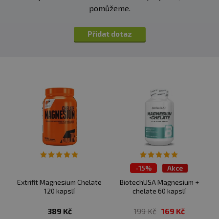
pomůžeme.
Přidat dotaz
-
15%
Akce
Extrifit Magnesium Chelate
BiotechUSA Magnesium +
120 kapslí
chelate 60 kapslí
389 Kč
199 Kč
169 Kč