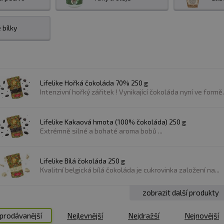
udingy
nabízí kvalitní produkty, které poskytují skvělý 
ěhem chvilky a nabídnou i vynikající chuť a konzistenci.
 bílky
omohou doplnit a rozmanit vaše jídla. Od tradičních přílo
le i trvanlivé pečivo, jako jsou wrapy.
Lifelike Hořká čokoláda 70% 250 g
Intenzivní hořký zářitek ! Vynikající čokoláda nyní ve formě.
Lifelike Kakaová hmota (100% čokoláda) 250 g
 V nabídce najdete kvalitní kokosové oleje, přepuštěné má
Extrémně silné a bohaté aroma bobů ...
je, což pomáhá omezit nadměrné použití a udržuje kontro
žit celkový obsah tuku v jídle, aniž by se obětovála chu
Lifelike Bílá čokoláda 250 g
Kvalitní belgická bílá čokoláda je cukrovinka založení na...
zobrazit další produkty
vyvážené stravy. Jsou bohatým zdrojem vlákniny, která po
prodávanější
Nejlevnější
Nejdražší
Nejnovější
ky nízkému obsahu tuku a absenci cholesterolu pomáhají 