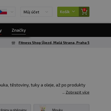
0
Košík
Můj účet
y
Značky
Fitness Shop Újezd, Malá Strana, Praha 5
uka, těstoviny, tuky a oleje, až po produkty
Zobrazit více
těniny a obiloviny
Mouky