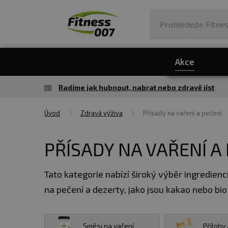
Akce
Radíme jak hubnout, nabrat nebo zdravě jíst
Úvod
Zdravá výživa
Přísady na vaření a pečení
PŘÍSADY NA VAŘENÍ A 
Tato kategorie nabízí široký výběr ingredienc
na pečení a dezerty, jako jsou kakao nebo bi
✅
SMĚSI NA VAŘENÍ A PEČENÍ
Směsi na vaření
Přílohy