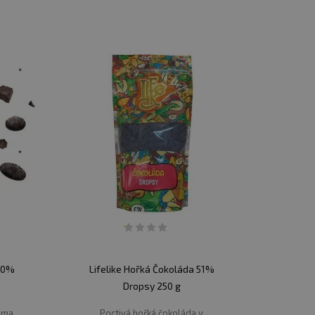
 jsou vitamíny a minerály.
ým zdrojem antioxidantů a díky bohaté chuti a
ynikající chuť, ale také výživnou hodnotu.
ídky si vyberou i ti, kteří dávají přednost
100%
Lifelike Hořká Čokoláda 51%
Dropsy 250 g
oma
Poctivá hořká čokoláda v