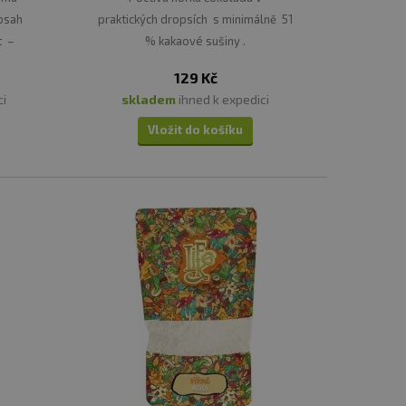
bsah
praktických dropsích s minimálně 51
t –
% kakaové sušiny .
ni.
129 Kč
ci
skladem
ihned k expedici
Vložit do košíku