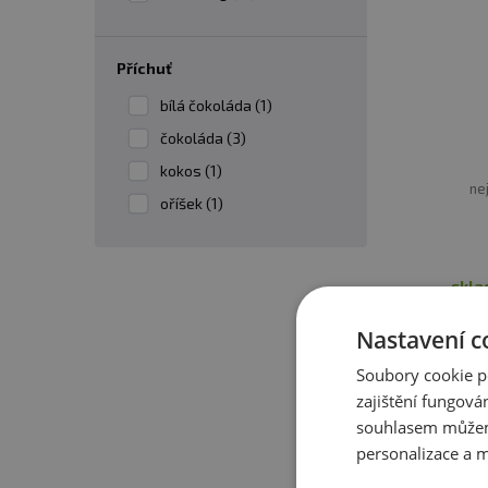
příchuť
bílá čokoláda (1)
čokoláda (3)
kokos (1)
ne
oříšek (1)
skl
Nastavení c
Soubory cookie p
zajištění fungová
souhlasem můžem
personalizace a m