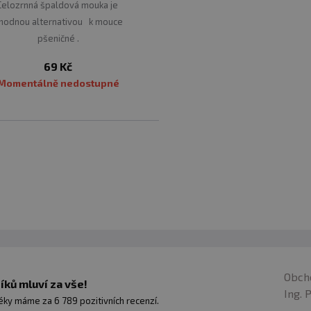
Celozrnná špaldová mouka je
hodnou alternativou k mouce
pšeničné .
69 Kč
Momentálně nedostupné
Obch
ků mluví za vše!
Ing. 
ky máme za 6 789 pozitivních recenzí.