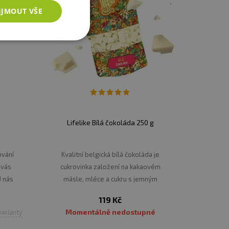
IJMOUT VŠE
Lifelike Bílá čokoláda 250 g
ování
Kvalitní belgická bílá čokoláda je
 vás
cukrovinka založení na kakaovém
U nás
másle, mléce a cukru s jemným
uky .
podtónem vanilky.
119 Kč
Momentálně nedostupné
varianty