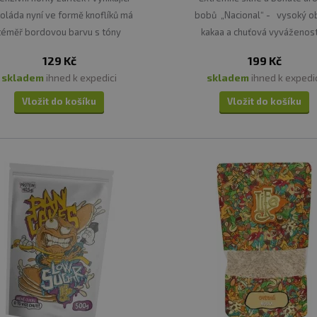
oláda nyní ve formě knoflíků má
bobů „Nacional“ - vysoký o
téměř bordovou barvu s tóny
kakaa a chuťová vyváženos
černého čaje.
nesmí chybět v žádné kuchy
129 Kč
199 Kč
skladem
ihned k expedici
skladem
ihned k expedi
Vložit do košíku
Vložit do košíku