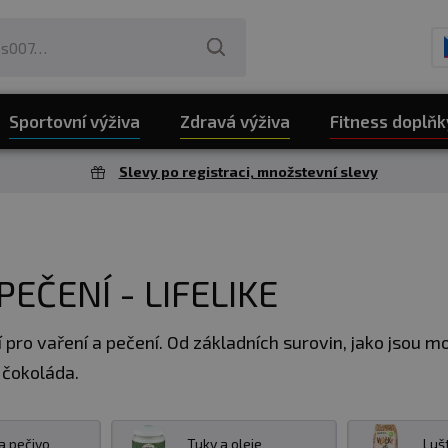
Sportovní výživa
Zdravá výživa
Fitness doplňk
Slevy po registraci, množstevní slevy
PEČENÍ - LIFELIKE
í pro vaření a pečení. Od základních surovin, jako jsou mo
o čokoláda.
 a pečivo
Tuky a oleje
Luš