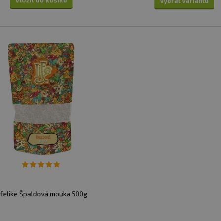
Vložit do košíku
Vybrat variantu
ifelike Špaldová mouka 500g