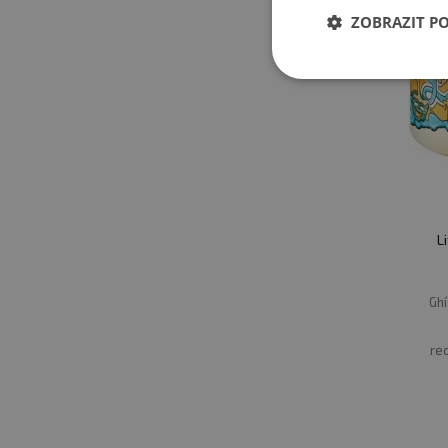
ZOBRAZIT P
L
Ghí
re