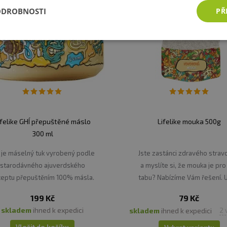
ODROBNOSTI
PŘ
ifelike GHÍ přepuštěné máslo
Lifelike mouka 500g
300 ml
 je máselný tuk vyrobený podle
Jste zastánci zdravého strav
starodávného ajuverdského
a myslíte si, že mouka je pro
ceptu přepuštěním 100% másla.
tabu? Nabízíme Vám řešení. 
najdete pouze tzv. zdravé mo
199 Kč
79 Kč
skladem
ihned k expedici
skladem
ihned k expedici
2 