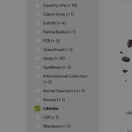
luštěnin je také vynikajícím zdrojem rostlinn
Country Life (+ 10)
Czech Virus (+ 1)
✅
KAKAO A ČOKOLÁDA
Extrifit (+ 4)
Kakao a čokoláda na vaření nejsou jen obyčej
Farma Bialka (+ 1)
textuře jsou ideální pro přidání do zdravých
FCB (+ 3)
GreenFood (+ 1)
Na našem e-shopu najdete prémiové produkty. 
Grizly (+ 10)
výrobkům českého původu.
GymBeam (+ 3)
International Collection
(+ 3)
Kernel Seanson's (+ 1)
Knuspi (+ 1)
Lifelike
Li
LSP (+ 1)
MaxSport (+ 1)
In