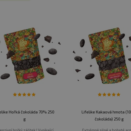
ých bílkovin a mimo jiné obsahují i mnoho nutrientů jako
né přísady na vaření, mají i mnoho benefitů. Jsou skvěl
 receptů a smoothies, které dodají vašim pokrmům nejen v
Vybrané produkty splňují zásady Vegan, BIO a z naší nab
felike Hořká čokoláda 70% 250
Lifelike Kakaová hmota (
g
čokoláda) 250 g
tenzivní hořký zářitek ! Vynikající
Extrémně silné a bohaté ar