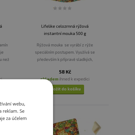
ná
Lifelike celozrnná rýžová
instantní mouka 500 g
tamín
Rýžová mouka se vyrábí z rýže
uje
speciálním postupem. Využívá se
ku než
především k přípravě sladkých,
lných
nepečených dezertů.
58 Kč
ci
skladem
ihned k expedici
Vložit do košíku
žívání webu,
a reklam. Se
je za účelem