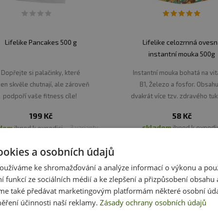
Lifelike Pancakes 500 g
Lifelike celozrnná oves
instantní mouka 500g
Dopřejte si palačinky, které
Instantní mouka bohatá na vi
jen skvěle chutnají, ale zároveň
B1, Železo a fosfor. Obsah
podpoří vaše fitness cíle!
dvakrát více tzv. zdravého tu
pšenice a více lehce stavite
199 Kč
58 Kč
proteinů a sacharidů,
skladem
ihned k expedi
adem
ihned k expedici
3 varianty
Vložit do košíku
Vybrat variantu
ookies a osobních údajů
oužíváme ke shromažďování a analýze informací o výkonu a pou
ní funkcí ze sociálních médií a ke zlepšení a přizpůsobení obsahu 
e také předávat marketingovým platformám některé osobní úda
ěření účinnosti naší reklamy.
Zásady ochrany osobních údajů