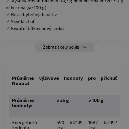
✅ Vysoký obsah bílkovin 94,7 g neochucená verze, 90 g
ochucená (ve 100 g)
✅ Bez zbytečných aditiv
✅ Skvělá chuť
✅ Kvalitní bílkovinový izolát
Doporučené dávkování:
Smíchejte 1 odměrku (35 g) s
Zobrazit celý popis
300 ml vody. Použijte mixer nebo šejkr a ihned
spotřebujte. Pro změnu hustoty nápoje můžete
množství použité vody upravit dle chuti. Konzumujte 2–3
dávky denně.
Průměrné výživové hodnoty pro příchuť
Neutrál
Balení
: 2000 g
Dávka:
35 g
Průměrné
v 35 g
v 100 g
hodnoty:
Dávek v balení
: 57
Energetická
590 kJ/139
1687 kJ/397
Minimální trvanlivost:
viz obal
hodnota
kcal
kcal