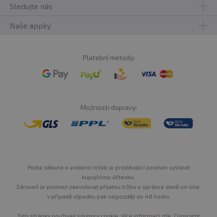
Valin*†
5 800 mg
Sledujte nás
Naše appky
BCAA celkem
24 900 mg
Platební metody:
* Essential Amino Acids † BCAA – esenciální
větvené aminokyseliny
** Glutamin – hodnota založená na obsahu
glutamové kyseliny
Možnosti dopravy:
Složení ochucené
varianty:
Pronativ®
syrovátkový bílkovinný
Podle zákona o evidenci tržeb je prodávající povinen vystavit
izolát
(z
mléka
),
kakaový
prášek (pouze pro příchuť
kupujícímu účtenku.
čokoláda), stabilizátor: guarová gum, aroma, emulgátor:
slunečnicový lecithin, chlorid sodný (pouze pro příchuť
Zároveň je povinen zaevidovat přijatou tržbu u správce daně on-line,
čokoláda), sladidla: steviol glykosidy, sukralóza a
v případě výpadku pak nejpozději do 48 hodin.
acesulfam K;
Tyto stránky používají soubory cookie. Více informací
zde
. Copyright