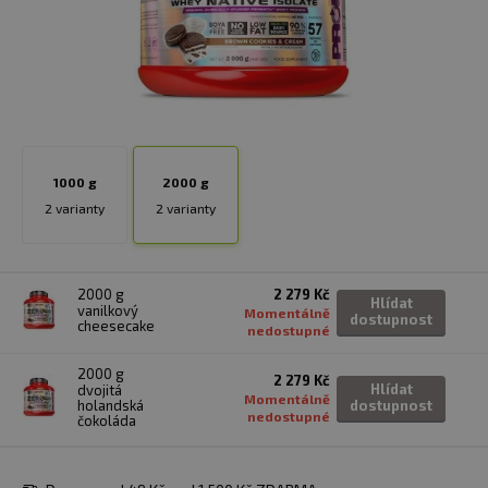
1000 g
2000 g
2 varianty
2 varianty
2000 g
2 279 Kč
Hlídat
vanilkový
Momentálně
dostupnost
cheesecake
nedostupné
2000 g
2 279 Kč
Hlídat
dvojitá
Momentálně
holandská
dostupnost
nedostupné
čokoláda