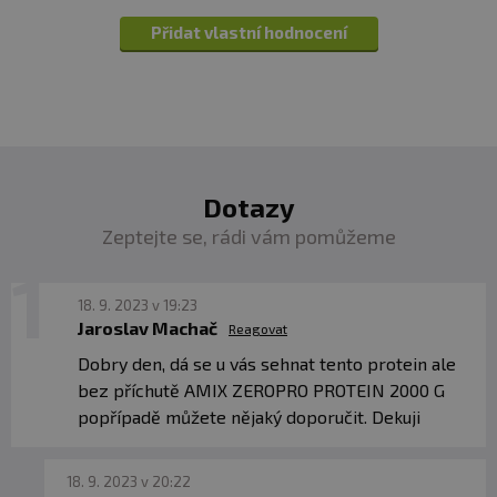
Přidat vlastní hodnocení
Z toho cukry
0,07 g
0,2 g
(laktóza)
Bílkoviny
32 g
90 g
Dotazy
Sůl
< 0,1 g
0,2 g
Zeptejte se, rádi vám pomůžeme
18. 9. 2023 v 19:23
Obsah soli je dán přirozeně se vyskytujícím obsahem
Jaroslav Machač
sodíku.
Reagovat
Dobry den, dá se u vás sehnat tento protein ale
bez příchutě AMIX ZEROPRO PROTEIN 2000 G
Průměrný obsah aminokyselin ve 100 g
popřípadě můžete nějaký doporučit. Dekuji
Lysin*
10 600 mg
18. 9. 2023 v 20:22