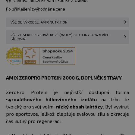
Doprava od 49 Kč nad 1 500 Kč ZDARMA.
Po
přihlášení
zvýhodněná cena
VŠE OD VÝROBCE: AMIX NUTRITION
VŠE ZE SEKCE: SYROVÁTKOVÉ (WHEY) PROTEINY 81% A VÍCE
BÍLKOVIN
AMIX ZEROPRO PROTEIN 2000 G, DOPLNĚK STRAVY
ZeroPro Protein je nejčistší dostupná forma
syrovátkového bílkovinného izolátu
na trhu. Je
typický pro svůj velmi
nízký obsah laktózy.
Byl vyvinut
pro sportovce, jelikož zlepšuje svalovou sílu a zkracuje
čas nutný pro regeneraci.