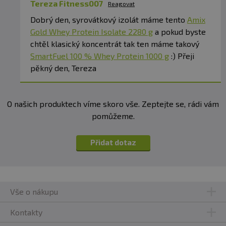
Tereza Fitness007
Reagovat
Dobrý den, syrovátkový izolát máme tento
Amix
Methionin*
2 500 mg
Gold Whey Protein Isolate 2280 g
a pokud byste
chtěl klasický koncentrát tak ten máme takový
Phenylalanin*
4 000 mg
SmartFuel 100 % Whey Protein 1000 g
:) Přeji
pěkný den, Tereza
Prolin
5 100 mg
O našich produktech víme skoro vše. Zeptejte se, rádi vám
Serin
4 800 mg
pomůžeme.
Threonin*
5 500 mg
Přidat dotaz
Tryptophan*
2 500 mg
Vše o nákupu
Tyrosin
4 000 mg
Kontakty