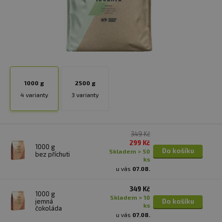
1000 g
2500 g
4 varianty
3 varianty
349 Kč
299 Kč
1000 g
Do košíku
skladem > 50
bez příchuti
ks
u vás
07.08.
349 Kč
1000 g
skladem > 10
jemná
Do košíku
ks
čokoláda
u vás
07.08.