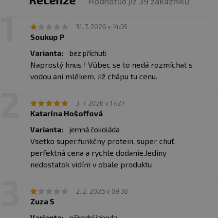
Hodnotilo již 39 zákazníků
Upozornění pro alergiky:
Alergeny ve složení produktu
31. 7. 2026 v 14:05
tučně zvýrazněny. Může obsahovat lepek, mléko a vejce.
Soukup P
Varianta:
bez příchuti
Naprostý hnus ! Vůbec se to nedá rozmíchat s
vodou ani mlékem. Již chápu tu cenu.
3. 7. 2026 v 17:27
Katarína Hošoffová
Varianta:
jemná čokoláda
Vsetko super.funkčny protein, super chuť,
perfektná cena a rychle dodanie.Jediny
nedostatok vidím v obale produktu
2. 2. 2026 v 09:38
Zuza S
Varianta:
přírodní jahoda