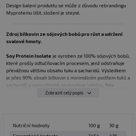
Design balení produktu se může z důvodu rebrandingu
Myproteinu lišit, složení je stejné.
Zdroj bílkovin ze sójových bobů pro růst a udržení
svalové hmoty.
Soy Protein Isolate
je vyroben ze 100% sójových bobů,
které prošly odtučňovacím procesem, jenž odstraňuje
převážnou většinu obsahu tuku a sacharidů. Výsledkem
je přes 90% obsah bílkovin s minimálním podílem tuků a
sacharidů a samozřejmě neobsahuje laktózu.
Soy
Protein Isolate nabízí komplexní profil aminokyselin
Zobrazit celý popis
včetně vyššího obsahu L-leucinu.
Soy Protein Isolate je vynikající volbou jako zdroj
bílkovin pro všechny typy sportovců, ať už rekreačních
Nutriční hodnoty
100 g
30 g
nebo profesionálních. Je ideální i pro vegetariány,
vegany a osoby s intolerancí na laktózu. Vysoký obsah
Energetická hodnota
1454
436