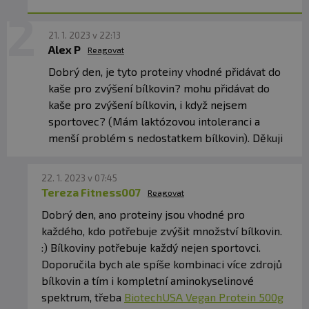
21. 1. 2023 v 22:13
Alex P
Reagovat
Dobrý den, je tyto proteiny vhodné přidávat do
kaše pro zvýšení bílkovin? mohu přidávat do
kaše pro zvýšení bílkovin, i když nejsem
sportovec? (Mám laktózovou intoleranci a
menší problém s nedostatkem bílkovin). Děkuji
22. 1. 2023 v 07:45
Tereza Fitness007
Reagovat
Dobrý den, ano proteiny jsou vhodné pro
každého, kdo potřebuje zvýšit množství bílkovin.
:) Bílkoviny potřebuje každý nejen sportovci.
Doporučila bych ale spíše kombinaci více zdrojů
bílkovin a tím i kompletní aminokyselinové
spektrum, třeba
BiotechUSA Vegan Protein 500g