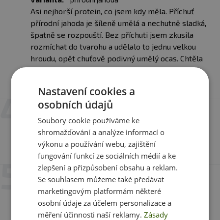
Asi nejhorší protein, co jsem kdy měla. Příchuť
přírodní jahoda je šíleně umělá a nechutně sladká,
špatně se rozpouští. Bez příchuti jsem zkusila
rozmíchat do tvarohu a udělalo to jednu velkou
hroudu, opět chuťově podivný umělý ocas. Chtěla
jsem ušetřit a akorát to letí do koše, to se fakt
nedá konzumovat.
Nastavení cookies a
osobních údajů
8. 10. 2025 v 11:31
Ladislav Širc
Soubory cookie používáme ke
shromažďování a analýze informací o
Varianta:
vanilka
výkonu a používání webu, zajištění
dobrý rostlinný doplněk
fungování funkcí ze sociálních médií a ke
zlepšení a přizpůsobení obsahu a reklam.
9. 5. 2025 v 19:45
Se souhlasem můžeme také předávat
KAMILA Srncová
marketingovým platformám některé
Varianta:
bez příchuti
osobní údaje za účelem personalizace a
Spatne rozpustny, hrudkovity
měření účinnosti naší reklamy.
Zásady