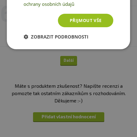
ochrany osobních údajů
4. 3. 2025 v 20:29
Veronika Kociánová
PŘIJMOUT VŠE
Chuťově dobrý, nepřeslazený. Ale velice špatná
rozpustnot
ZOBRAZIT PODROBNOSTI
Další
Máte s produktem zkušenost? Napište recenzi a
pomozte tak ostatním zákazníkům s rozhodováním.
Děkujeme :-)
Přidat vlastní hodnocení