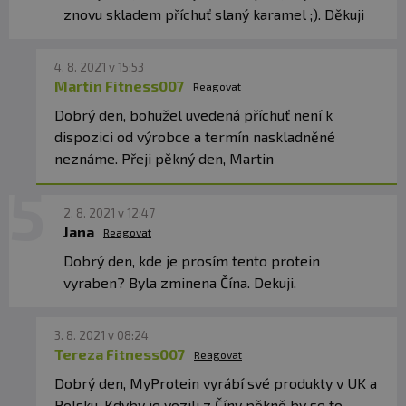
znovu skladem příchuť slaný karamel ;). Děkuji
4. 8. 2021 v 15:53
Martin Fitness007
Reagovat
Dobrý den, bohužel uvedená příchuť není k
dispozici od výrobce a termín naskladněné
neznáme. Přeji pěkný den, Martin
2. 8. 2021 v 12:47
Jana
Reagovat
Dobrý den, kde je prosím tento protein
vyraben? Byla zminena Čína. Dekuji.
3. 8. 2021 v 08:24
Tereza Fitness007
Reagovat
Dobrý den, MyProtein vyrábí své produkty v UK a
Polsku. Kdyby je vozili z Číny pěkně by se to