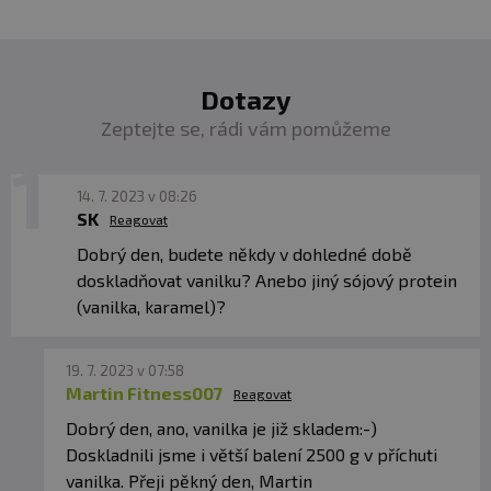
Dotazy
Zeptejte se, rádi vám pomůžeme
14. 7. 2023 v 08:26
SK
Reagovat
Dobrý den, budete někdy v dohledné době
doskladňovat vanilku? Anebo jiný sójový protein
(vanilka, karamel)?
19. 7. 2023 v 07:58
Martin Fitness007
Reagovat
Dobrý den, ano, vanilka je již skladem:-)
Doskladnili jsme i větší balení 2500 g v příchuti
vanilka. Přeji pěkný den, Martin