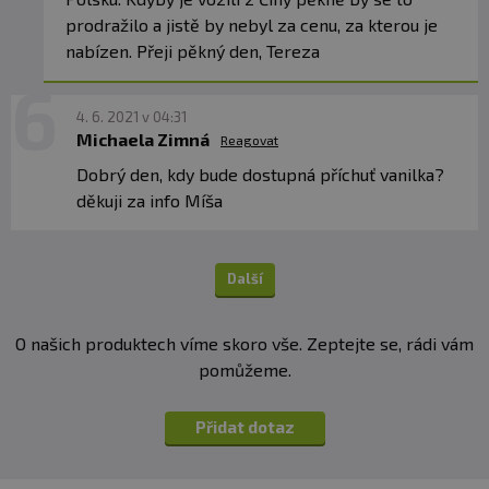
prodražilo a jistě by nebyl za cenu, za kterou je
nabízen. Přeji pěkný den, Tereza
4. 6. 2021 v 04:31
Michaela Zimná
Reagovat
Dobrý den, kdy bude dostupná příchuť vanilka?
děkuji za info Míša
Další
O našich produktech víme skoro vše. Zeptejte se, rádi vám
pomůžeme.
Přidat dotaz