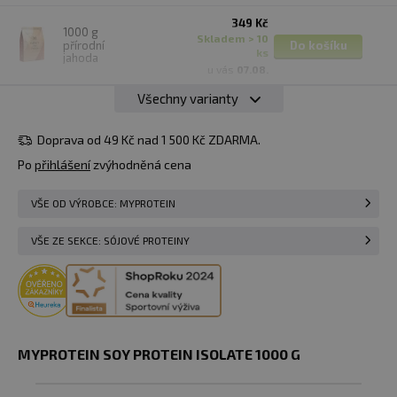
349 Kč
1000 g
skladem > 10
přírodní
Do košíku
ks
jahoda
u vás
07.08.
Všechny varianty
349 Kč
1000 g
Do košíku
skladem 2 ks
vanilka
Doprava od 49 Kč nad 1 500 Kč ZDARMA.
u vás
07.08.
Po
přihlášení
zvýhodněná cena
VŠE OD VÝROBCE: MYPROTEIN
VŠE ZE SEKCE: SÓJOVÉ PROTEINY
MYPROTEIN SOY PROTEIN ISOLATE 1000 G