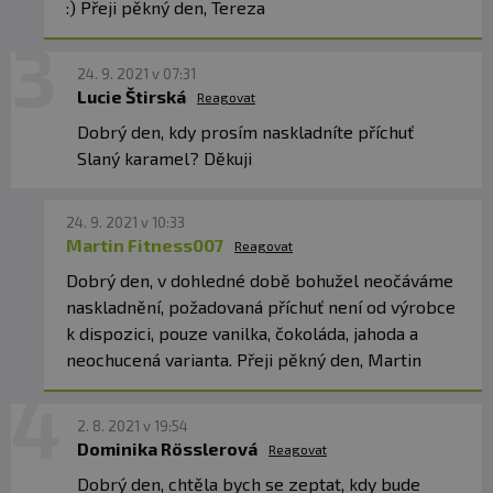
:) Přeji pěkný den, Tereza
24. 9. 2021 v 07:31
Lucie Štirská
Reagovat
Dobrý den, kdy prosím naskladníte příchuť
Slaný karamel? Děkuji
24. 9. 2021 v 10:33
Martin Fitness007
Reagovat
Dobrý den, v dohledné době bohužel neočáváme
naskladnění, požadovaná příchuť není od výrobce
k dispozici, pouze vanilka, čokoláda, jahoda a
neochucená varianta. Přeji pěkný den, Martin
2. 8. 2021 v 19:54
Dominika Rösslerová
Reagovat
Dobrý den, chtěla bych se zeptat, kdy bude