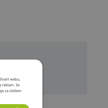
omůžeme.
žívání webu,
a reklam. Se
je za účelem