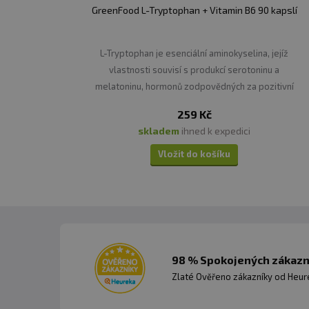
GreenFood L-Tryptophan + Vitamin B6 90 kapslí
L-Tryptophan je esenciální aminokyselina, jejíž
vlastnosti souvisí s produkcí serotoninu a
melatoninu, hormonů zodpovědných za pozitivní
psychický stav a kvalitní spánek.
259 Kč
skladem
ihned k expedici
Vložit do košíku
98 % Spokojených zákazní
Zlaté Ověřeno zákazníky od Heuré