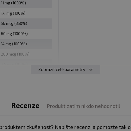
11 mg (1000%)
1,4 mg (100%)
56 mcg (350%)
60 mg (1000%)
14 mg (1000%)
200 mcg (100%)
z obal
2,5 mcg (100%)
Zobrazit celé parametry
160 mg (100%)
vy. Vhodné zejména pro sportovce. Není náhradou pestr
12 mg (100%)
í. Ukládejte mimo dosah dětí! Není vhodné pro děti, těho
50 mcg (100%)
eplotě do 25 °C. Nevystavujte přímému slunečnímu zářen
Recenze
zniklé nevhodným skladováním a použitím.
Produkt zatím nikdo nehodnotil
:
Alergeny ve složení produktu
tučně
zvýrazněny.
produktem zkušenost? Napište recenzi a pomozte tak 