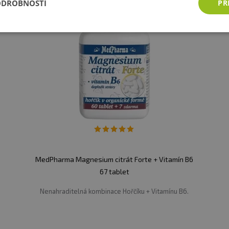
ODROBNOSTI
PŘ
MedPharma Magnesium citrát Forte + Vitamín B6
67 tablet
Nenahraditelná kombinace Hořčíku + Vitamínu B6.