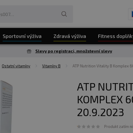
Sportovní výživa
Zdravá výživa
Fitness doplňk
Slevy po registraci, množstevní slevy
Ostatní vitamíny
Vitamíny B
ATP Nutrition Vitality B Komplex 
ATP NUTRIT
KOMPLEX 6
20.9.2023
Produkt zatím n