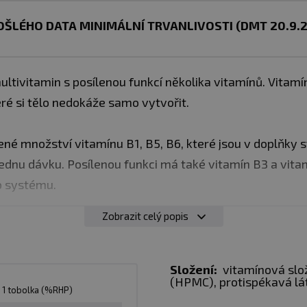
ŠLÉHO DATA MINIMÁLNÍ TRVANLIVOSTI (DMT 20.9.
ltivitamin s posílenou funkcí několika vitamínů. Vitam
eré si tělo nedokáže samo vytvořit.
é množství vitamínu B1, B5, B6, které jsou v doplňky 
nu dávku. Posílenou funkci má také vitamín B3 a vitamí
o systému.
Zobrazit celý popis
 se zvýšeným množstvím vitamínu B1, B5 a B6
kci imunitního systému
Složení:
vitamínová slož
(HPMC), protispékavá lá
bolku denně s jídlem a zapijte dostatečným množstvím v
1 tobolka (%RHP)