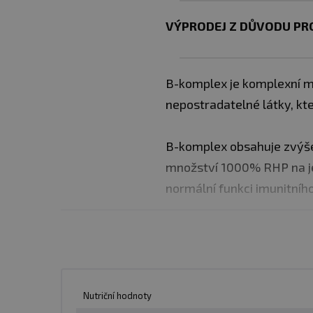
VÝPRODEJ Z DŮVODU PRO
B-komplex je komplexní mu
nepostradatelné látky, kt
B-komplex obsahuje zvýšen
množství 1000% RHP na jed
normální funkci imunitníh
✅ komplexní multivitamín
✅ přispívá k normální fun
Dávkování:
užívejte 1 to
Nutriční hodnoty