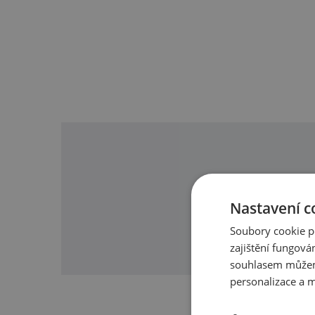
O našic
Nastavení c
Soubory cookie p
zajištění fungová
souhlasem můžem
personalizace a m