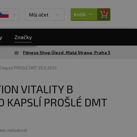
0
Košík
Můj účet
y
Značky
Fitness Shop Újezd, Malá Strana, Praha 5
60 kapslí PROŠLÉ DMT 20.9.2023
ION VITALITY B
0 KAPSLÍ PROŠLÉ DMT
ikdo nehodnotil