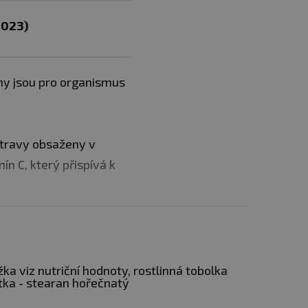
2023)
íny jsou pro organismus
stravy obsaženy v
n C, který přispívá k
ka viz nutriční hodnoty, rostlinná tobolka
tka - stearan hořečnatý
ody