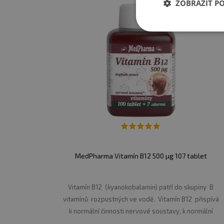
ZOBRAZIT P
MedPharma Vitamín B12 500 µg 107 tablet
Vitamín B12 (kyanokobalamin) patří do skupiny B
vitamínů rozpustných ve vodě. Vitamín B12 přispívá
k normální činnosti nervové soustavy, k normální
psychické činnosti, ke snížení míry únavy a