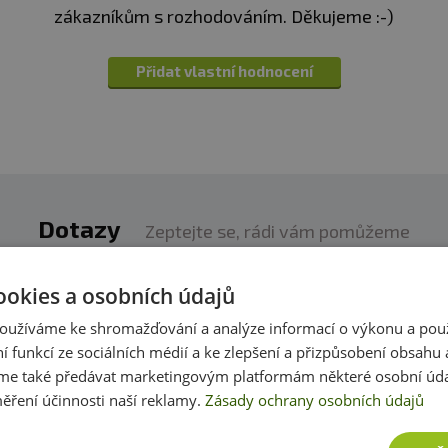
zákazníkům s rozhodováním. Děkujeme :-)
Přidat vlastní hodnocení
Dotazy
Zeptejte se, rádi vám pomůžeme
h produktech víme skoro vše. Zeptejte se, rádi vám p
ookies a osobních údajů
oužíváme ke shromažďování a analýze informací o výkonu a pou
Přidat dotaz
ní funkcí ze sociálních médií a ke zlepšení a přizpůsobení obsahu 
e také předávat marketingovým platformám některé osobní úda
ěření účinnosti naší reklamy.
Zásady ochrany osobních údajů