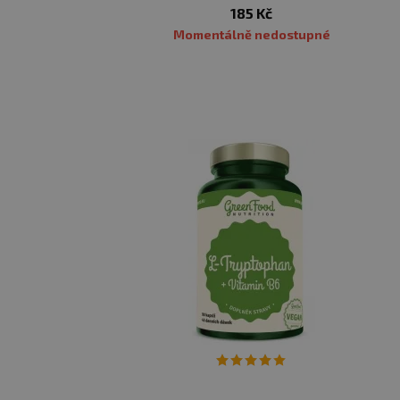
185 Kč
vyčerpání.
Momentálně nedostupné