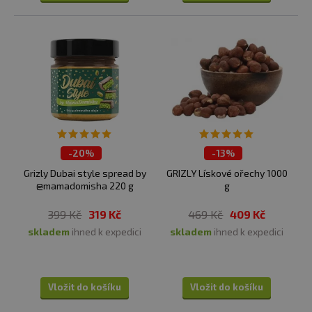
-
20%
-
13%
ČISTÍME SKLADY
ČISTÍME SKLADY
Grizly Dubai style spread by
GRIZLY Lískové ořechy 1000
@mamadomisha 220 g
g
399 Kč
319 Kč
469 Kč
409 Kč
skladem
ihned k expedici
skladem
ihned k expedici
Vložit do košíku
Vložit do košíku