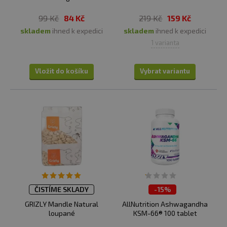
99 Kč
84 Kč
219 Kč
159 Kč
skladem
ihned k expedici
skladem
ihned k expedici
1 varianta
Vložit do košíku
Vybrat variantu
ČISTÍME SKLADY
-
15%
ČISTÍME SKLADY
GRIZLY Mandle Natural
AllNutrition Ashwagandha
loupané
KSM-66® 100 tablet