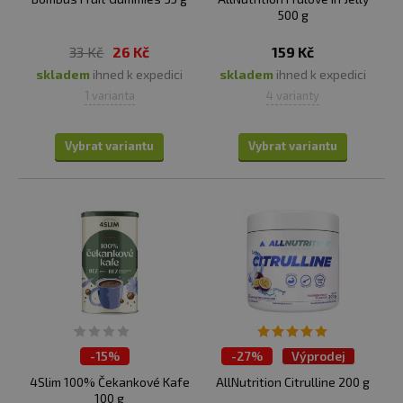
500 g
33 Kč
26 Kč
159 Kč
skladem
ihned k expedici
skladem
ihned k expedici
1 varianta
4 varianty
Vybrat variantu
Vybrat variantu
-
15%
-
27%
Výprodej
ČISTÍME SKLADY
ČISTÍME SKLADY
4Slim 100% Čekankové Kafe
AllNutrition Citrulline 200 g
100 g