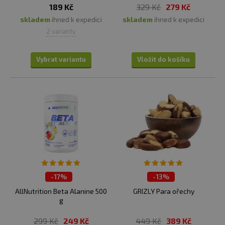
189 Kč
329 Kč
279 Kč
skladem
ihned k expedici
skladem
ihned k expedici
2 varianty
Vybrat variantu
Vložit do košíku
-
17%
-
13%
ČISTÍME SKLADY
ČISTÍME SKLADY
AllNutrition Beta Alanine 500
GRIZLY Para ořechy
g
299 Kč
249 Kč
449 Kč
389 Kč