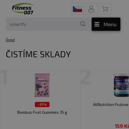
Menu
Úvod
ČISTÍME SKLADY
1
2
AllNutrition Frulove 
-21%
Bombus Fruit Gummies 35 g
159 K