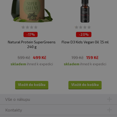
-
17%
-
20%
ČISTÍME SKLADY
ČISTÍME SKLADY
Natural Protein SuperGreens
Flow D3 Kids Vegan Oil 7,5 ml
240 g
599 Kč
499 Kč
199 Kč
159 Kč
skladem
ihned k expedici
skladem
ihned k expedici
Vložit do košíku
Vložit do košíku
Vše o nákupu
Kontakty