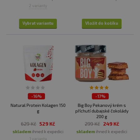
2 varianty
Vybrat variantu
Vložit do košíku
-
16%
-
17%
ČISTÍME SKLADY
ČISTÍME SKLADY
Natural Protein Kolagen 150
Big Boy Pekanový krém s
g
příchutí dubajské čokolády
200 g
629 Kč
529 Kč
299 Kč
249 Kč
skladem
ihned k expedici
skladem
ihned k expedici
1 varianta