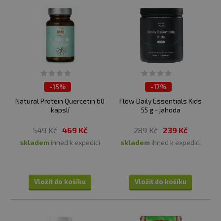
-
15%
-
17%
ČISTÍME SKLADY
ČISTÍME SKLADY
Natural Protein Quercetin 60
Flow Daily Essentials Kids
kapslí
55 g - jahoda
549 Kč
469 Kč
289 Kč
239 Kč
skladem
ihned k expedici
skladem
ihned k expedici
Vložit do košíku
Vložit do košíku