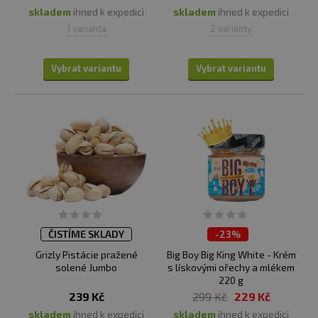
skladem
ihned k expedici
skladem
ihned k expedici
1 varianta
2 varianty
Vybrat variantu
Vybrat variantu
ČISTÍME SKLADY
-
23%
ČISTÍME SKLADY
Grizly Pistácie pražené
Big Boy Big King White - Krém
solené Jumbo
s lískovými ořechy a mlékem
220 g
239 Kč
299 Kč
229 Kč
skladem
ihned k expedici
skladem
ihned k expedici