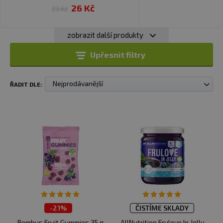
26 Kč
33 Kč
zobrazit další produkty
Upřesnit filtry
Nejprodávanější
ŘADIT DLE:
-
21%
ČISTÍME SKLADY
ČISTÍME SKLADY
Bombus Fruit Gummies 35 g
AllNutrition Frulove In Jelly