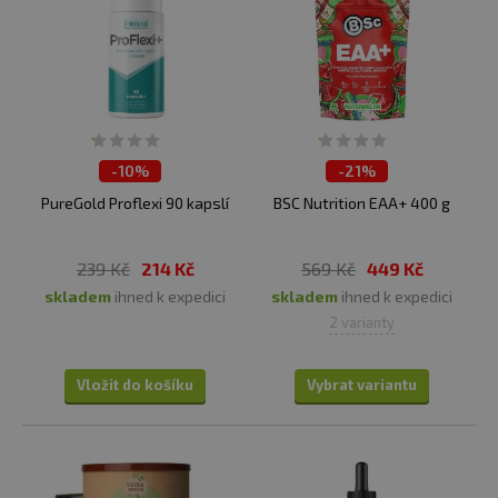
-
10%
-
21%
ČISTÍME SKLADY
ČISTÍME SKLADY
PureGold Proflexi 90 kapslí
BSC Nutrition EAA+ 400 g
239 Kč
214 Kč
569 Kč
449 Kč
skladem
ihned k expedici
skladem
ihned k expedici
2 varianty
Vložit do košíku
Vybrat variantu