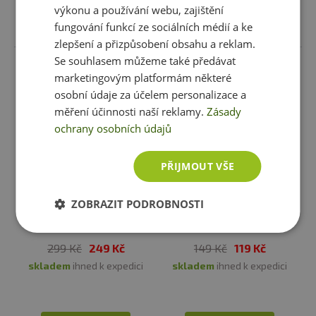
výkonu a používání webu, zajištění
Vložit do košíku
Vložit do košíku
fungování funkcí ze sociálních médií a ke
zlepšení a přizpůsobení obsahu a reklam.
Se souhlasem můžeme také předávat
marketingovým platformám některé
osobní údaje za účelem personalizace a
měření účinnosti naší reklamy.
Zásady
ochrany osobních údajů
PŘIJMOUT VŠE
-
17%
-
20%
ČISTÍME SKLADY
ČISTÍME SKLADY
ZOBRAZIT PODROBNOSTI
Grizly Studentská směs
GRIZLY Tapioka perly 1000 g
1000 g
299 Kč
249 Kč
149 Kč
119 Kč
skladem
ihned k expedici
skladem
ihned k expedici