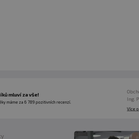
Obch
ků mluví za vše!
Ing. 
ky máme za 6 789 pozitivních recenzí.
Více o
ty