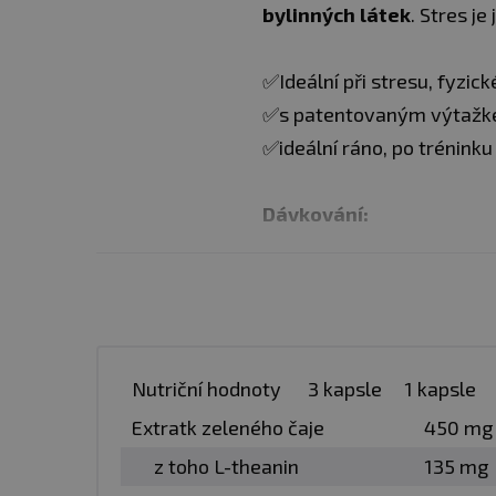
bylinných látek
. Stres j
✅Ideální při stresu, fyzi
✅s patentovaným výtaž
✅ideální ráno, po trénink
Dávkování:
Balení:
90 kapslí
Dávka:
3 kapsle
Nutriční hodnoty
3 kapsle
1 kapsle
Počet dávek v balení:
30
Extratk zeleného čaje
450 mg
z toho L-theanin
135 mg
Minimální trvanlivost:
vi