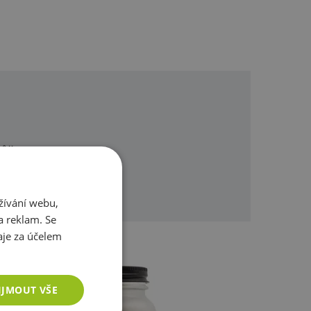
omůžeme.
žívání webu,
a reklam. Se
je za účelem
IJMOUT VŠE