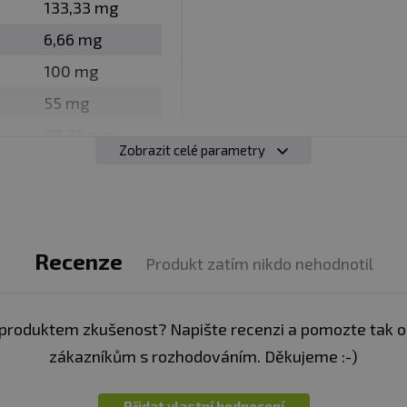
133,33 mg
6,66 mg
vy. Vhodné zejména pro sportovce. Není náhradou pestr
í. Ukládejte mimo dosah dětí! Není vhodné pro děti, těho
100 mg
eplotě do 25 °C. Nevystavujte přímému slunečnímu zářen
55 mg
zniklé nevhodným skladováním a použitím.
83,33 mg
Zobrazit celé parametry
2,49 mg
:
Alergeny ve složení produktu
tučně
zvýrazněny
.
0,83 mg
Recenze
Produkt zatím nikdo nehodnotil
produktem zkušenost? Napište recenzi a pomozte tak 
zákazníkům s rozhodováním. Děkujeme :-)
Přidat vlastní hodnocení