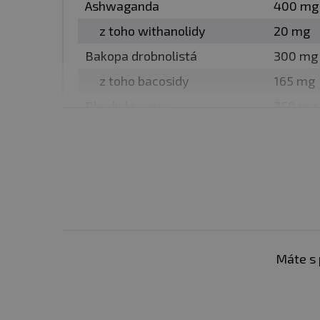
Ashwaganda
400 mg
z toho withanolidy
20 mg
Upozornění:
Doplněk stra
doporučené denní dávkován
Bakopa drobnolistá
300 mg
Skladujte v suchu a při t
z toho bacosidy
165 mg
Výrobce neručí za vady v
Rhodiola rosea
250 mg
z toho rozavín
7,5 mg
Upozornění pro alergiky
z toho salidrozid
2,5 mg
Máte s 