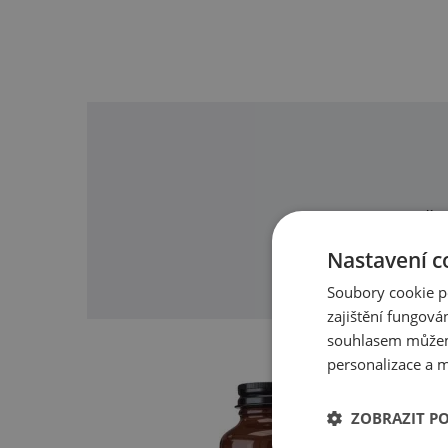
O našic
Nastavení c
Soubory cookie p
zajištění fungová
souhlasem můžem
personalizace a m
ZOBRAZIT P