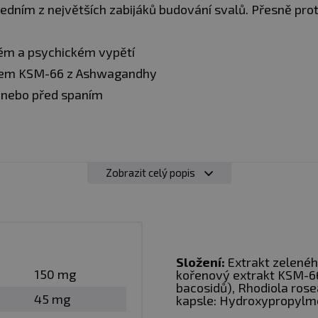
e jedním z největších zabijáků budování svalů. Přesně prot
ckém a psychickém vypětí
kem KSM-66 z Ashwagandhy
u nebo před spaním
Zobrazit celý popis
Složení:
Extrakt zelené
150 mg
kořenový extrakt KSM-66
bacosidů), Rhodiola rosea
45 mg
kapsle: Hydroxypropylm
z obal