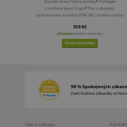
Doplněk stravy řady GreenDay® ProVegan
v rostlinné kapsli Vcaps® Plus s obsahem
patentovaného extraktu (KSM-66) z kořene rostliny
vitánie snodárné (Withania somnifera) známé jako
359 Kč
ašvaganda.
skladem
ihned k expedici
Vložit do košíku
98 % Spokojených zákazní
Zlaté Ověřeno zákazníky od Heuré
Vše o nákupu
Kontak