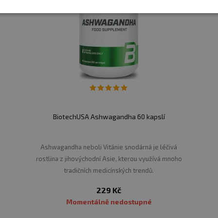
BiotechUSA Ashwagandha 60 kapslí
​Ashwagandha neboli Vitánie snodárná je léčivá
rostlina z jihovýchodní Asie, kterou využívá mnoho
tradičních medicínských trendů.
229 Kč
Momentálně nedostupné