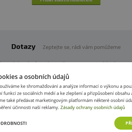
Dotazy
Zeptejte se, rádi vám pomůžeme
h produktech víme skoro vše. Zeptejte se, rádi vám p
ookies a osobních údajů
Přidat dotaz
oužíváme ke shromažďování a analýze informací o výkonu a pou
ní funkcí ze sociálních médií a ke zlepšení a přizpůsobení obsahu 
e také předávat marketingovým platformám některé osobní úda
ěření účinnosti naší reklamy.
Zásady ochrany osobních údajů
ODROBNOSTI
PŘ