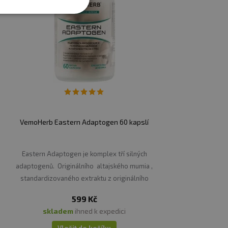
VemoHerb Eastern Adaptogen 60 kapslí
Eastern Adaptogen je komplex tří silných
adaptogenů. Originálního altajského mumia ,
standardizovaného extraktu z originálního
sibiřského ženšen u a standardizovaného extraktu
599 Kč
z rhodioly rosey.
skladem
ihned k expedici