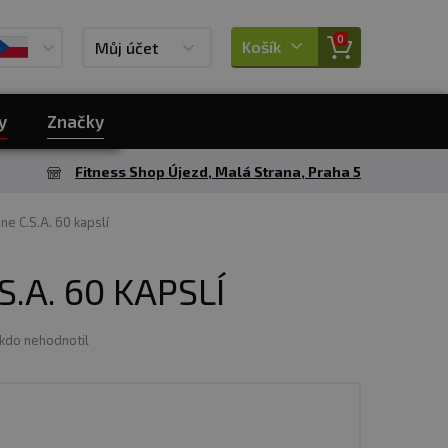
0
Košík
Můj účet
y
Značky
Fitness Shop Újezd, Malá Strana, Praha 5
ne C.S.A. 60 kapslí
S.A. 60 KAPSLÍ
ikdo nehodnotil