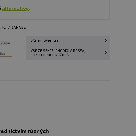
é
alternativy
.
00 Kč ZDARMA.
VŠE OD VÝROBCE:
VŠE ZE SEKCE: RHODIOLA ROSEA,
ROZCHODNICE RŮŽOVÁ
třednictvím různých