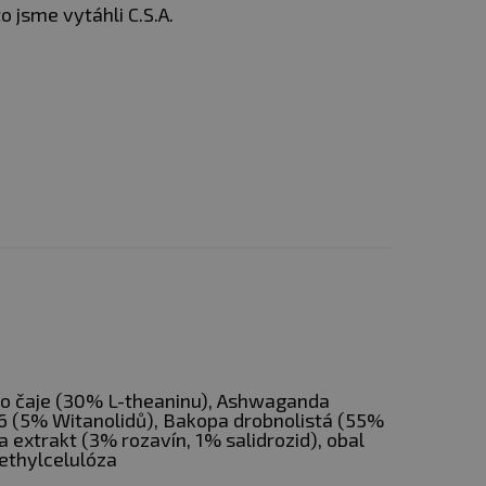
o jsme vytáhli C.S.A.
ho čaje (30% L-theaninu), Ashwaganda
 (5% Witanolidů), Bakopa drobnolistá (55%
 extrakt (3% rozavín, 1% salidrozid), obal
ethylcelulóza