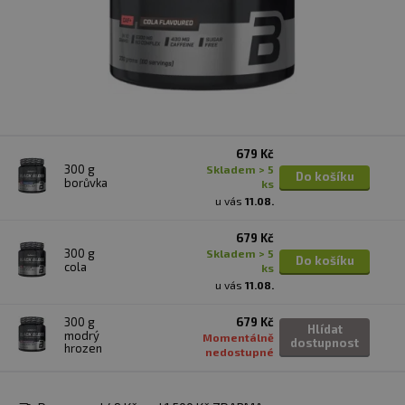
679 Kč
300 g
skladem > 5
Do košíku
borůvka
ks
u vás
11.08.
679 Kč
300 g
skladem > 5
Do košíku
cola
ks
u vás
11.08.
300 g
679 Kč
Hlídat
modrý
Momentálně
dostupnost
hrozen
nedostupné