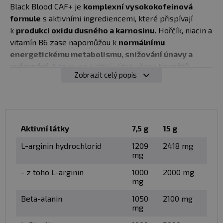
Black Blood CAF+ je
komplexní vysokokofeinová
formule
s aktivními ingrediencemi, které přispívají
k
produkci oxidu dusného a karnosinu.
Hořčík, niacin a
vitamín B6 zase napomůžou k
normálnímu
energetickému metabolismu, snižování únavy a
vyčerpání
. A to je jen krátký výtah všech benefitů.
Zobrazit celý popis
Black Blood obsahuje
celkem 8 účinných složek
, v
připraveném nápoji neobsahuje žádné cukry, aspartam
ani kreatin.
✅ radikální pre-workout s extrémním účinkem
Aktivní látky
7,5 g
15 g
✅ obsahuje pouze vysoce dávkované vědecky ověřené
L-arginin hydrochlorid
1209
2418 mg
složky
mg
✅ podporuje maximální napumpování a prokrvení svalů
- z toho L-arginin
1000
2000 mg
✅ dodává nespoutanou energii, která dlouho vydrží
mg
✅ zvyšuje sílu a soustředěnost
✅ maximalizuje sportovní výkon
Beta-alanin
1050
2100 mg
mg
✅ zvýšená dávka kofeinu
✅ neobsahuje kreatin