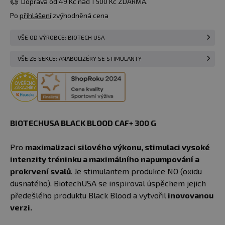
Doprava od 49 Kč nad 1 500 Kč ZDARMA.
Po
přihlášení
zvýhodněná cena
VŠE OD VÝROBCE: BIOTECH USA
VŠE ZE SEKCE: ANABOLIZÉRY SE STIMULANTY
BIOTECHUSA BLACK BLOOD CAF+ 300 G
Pro
maximalizaci silového výkonu, stimulaci vysoké
intenzity tréninku a maximálního napumpování a
prokrvení svalů
. Je stimulantem produkce NO (oxidu
dusnatého). BiotechUSA se inspiroval úspěchem jejich
předešlého produktu Black Blood a vytvořil
inovovanou
verzi.