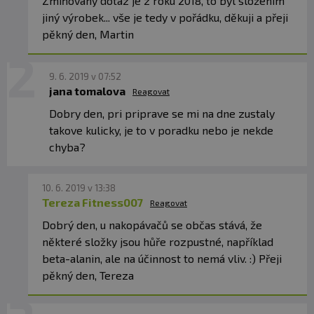
Zmiňovaný dotaz je z roku 2018, to byl složením
jiný výrobek... vše je tedy v pořádku, děkuji a přeji
pěkný den, Martin
9. 6. 2019 v 07:52
jana tomalova
Reagovat
Dobry den, pri priprave se mi na dne zustaly
takove kulicky, je to v poradku nebo je nekde
chyba?
10. 6. 2019 v 13:38
Tereza Fitness007
Reagovat
Dobrý den, u nakopávačů se občas stává, že
některé složky jsou hůře rozpustné, například
beta-alanin, ale na účinnost to nemá vliv. :) Přeji
pěkný den, Tereza