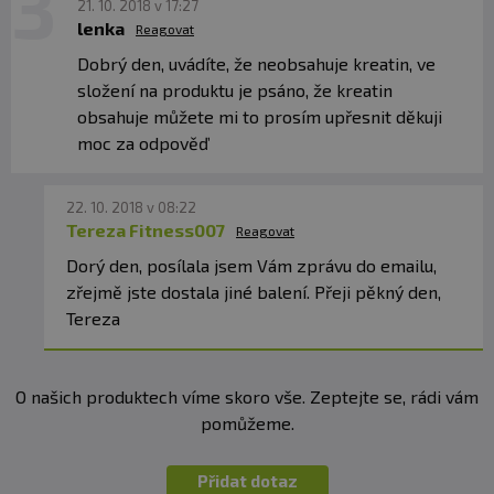
21. 10. 2018 v 17:27
lenka
Reagovat
Dobrý den, uvádíte, že neobsahuje kreatin, ve
složení na produktu je psáno, že kreatin
obsahuje můžete mi to prosím upřesnit děkuji
moc za odpověď
22. 10. 2018 v 08:22
Tereza Fitness007
Reagovat
Dorý den, posílala jsem Vám zprávu do emailu,
zřejmě jste dostala jiné balení. Přeji pěkný den,
Tereza
O našich produktech víme skoro vše. Zeptejte se, rádi vám
pomůžeme.
Přidat dotaz