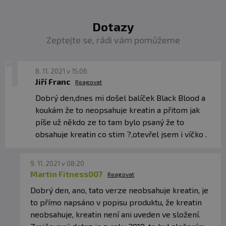
steviolu, acesulfam K), protispékavá látka (oxid siřičitý),
protispékavá látka (oxid křemičitý), odpěňující činidla
Dotazy
(fosforečnany sodné, dimethylpolysiloxan), barvivo
(brilantní čerň PN).
Zeptejte se, rádi vám pomůžeme
8. 11. 2021 v 15:06
Jiří Franc
Reagovat
Dobrý den,dnes mi došel balíček Black Blood a
koukám že to neopsahuje kreatin a přitom jak
píše už někdo ze to tam bylo psaný že to
obsahuje kreatin co stim ?,otevřel jsem i víčko .
9. 11. 2021 v 08:20
Martin Fitness007
Reagovat
Dobrý den, ano, tato verze neobsahuje kreatin, je
to přímo napsáno v popisu produktu, že kreatin
neobsahuje, kreatin není ani uveden ve složení.